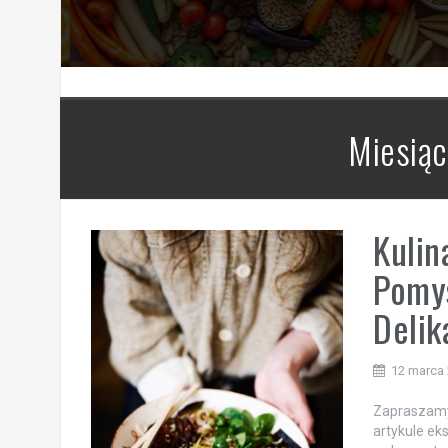
Miesiąc
Kulin
Pomys
Delik
12 marca
Zapraszamy 
artykule e