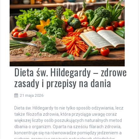
Dieta św. Hildegardy – zdrowe
zasady i przepisy na dania
21 maja 2026
Dieta św. Hildegardy to nie tylko sposób odżywiania, lecz
także filozofia zdrowia, która przyciąga uwagę coraz
większej liczby osób poszukujących naturalnych metod
dbania o organizm. Oparta na sześciu filarach zdrowia,
koncentruje się na równowadze pomiędzy jedzeniem a