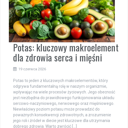
Potas: kluczowy makroelement
dla zdrowia serca i mięśni
19 czerwca 2026
Potas to jeden z kluczowych makroelementów, który
odgrywa fundamentalną rolę w naszym organizmie,
wpływając na wiele procesów życiowych. Jego obecność
jest niezbędna do prawidłowego funkcjonowania układu
sercowo-naczyniowego, nerwowego oraz mięśniowego.
Niewłaściwy poziom potasu może prowadzić do
poważnych konsekwencji zdrowotnych, a zrozumienie
jego roli i źródeł w diecie jest kluczowe dla utrzymania
dobrego zdrowia. Warto zwrócić […]