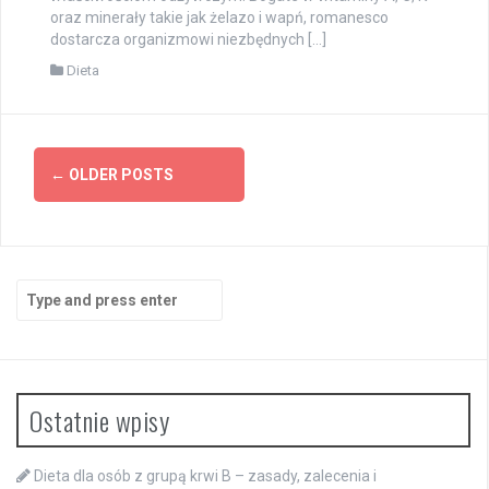
oraz minerały takie jak żelazo i wapń, romanesco
dostarcza organizmowi niezbędnych […]
Dieta
Posts
←
OLDER POSTS
navigation
Search
for:
Ostatnie wpisy
Dieta dla osób z grupą krwi B – zasady, zalecenia i