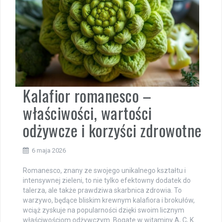
Kalafior romanesco –
właściwości, wartości
odżywcze i korzyści zdrowotne
6 maja 2026
Romanesco, znany ze swojego unikalnego kształtu i
intensywnej zieleni, to nie tylko efektowny dodatek do
talerza, ale także prawdziwa skarbnica zdrowia. To
warzywo, będące bliskim krewnym kalafiora i brokułów,
wciąż zyskuje na popularności dzięki swoim licznym
właściwościom odżywczym. Bogate w witaminy A, C, K