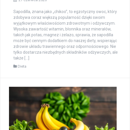
Sapodilla, znana jako „chikoo”, to egzotyczny owoc, który
zdobywa coraz większą popularność dzięki swoim
wyjątkowym właściwościom zdrowotnym i odżywczym.
Wysoka zawartość witamin, błonnika oraz minerałów,
takich jak potas, magnez i żelazo, sprawia, że sapodilla
może być cennym dodatkiem do naszej diety, wspierając
zdrowie układu trawiennego oraz odpornościowego. Nie
tylko dostarcza niezbędnych składników odżywczych, ale
także […]
Dieta