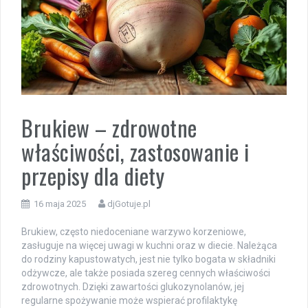
Brukiew – zdrowotne
właściwości, zastosowanie i
przepisy dla diety
16 maja 2025
djGotuje.pl
Brukiew, często niedoceniane warzywo korzeniowe,
zasługuje na więcej uwagi w kuchni oraz w diecie. Należąca
do rodziny kapustowatych, jest nie tylko bogata w składniki
odżywcze, ale także posiada szereg cennych właściwości
zdrowotnych. Dzięki zawartości glukozynolanów, jej
regularne spożywanie może wspierać profilaktykę