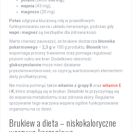
wapnia
(43 mg),
magnezu
(20 mg).
Potas
odgrywa kluczową rolę w prawidłowym
funkcjonowaniu serca i układu nerwowego, podczas gdy
wapń
i
magnez
są niezbędne dla zdrowia kości.
Warto również zauważyć, że brukiew dostarcza
błonnika
pokarmowego
–
2,3 g
w 100 g produktu.
Błonnik
ten
wspomaga procesy trawienne oraz pomaga regulować
poziom cukru we krwi. Dodatkowo obecność
glukozynolanów
może mieć działanie
przeciwnowotworowe, co czyni ją wartościowym elementem
diety profilaktycznej.
Nie można pominąć także
witamin z grupy B
oraz
witamin E
i K
, które znajdują się w brukwi. Składniki te przyczyniają się
do wsparcia metabolizmu oraz zdrowia skóry. Regularne
spożywanie tego warzywa wspiera ogólne funkcjonowanie
organizmu na co dzień.
Brukiew a dieta – niskokaloryczne