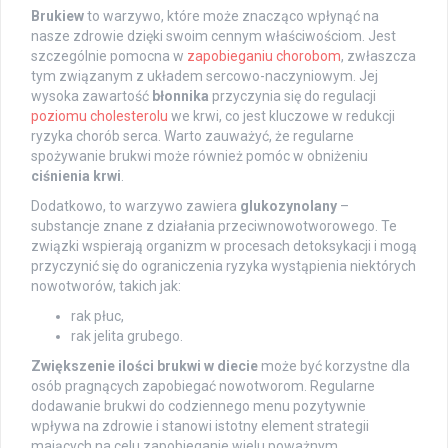
Brukiew
to warzywo, które może znacząco wpłynąć na
nasze zdrowie dzięki swoim cennym właściwościom. Jest
szczególnie pomocna w
zapobieganiu chorobom
, zwłaszcza
tym związanym z układem sercowo-naczyniowym. Jej
wysoka zawartość
błonnika
przyczynia się do regulacji
poziomu cholesterolu
we krwi, co jest kluczowe w redukcji
ryzyka chorób serca. Warto zauważyć, że regularne
spożywanie brukwi może również pomóc w obniżeniu
ciśnienia krwi
.
Dodatkowo, to warzywo zawiera
glukozynolany
–
substancje znane z działania przeciwnowotworowego. Te
związki wspierają organizm w procesach detoksykacji i mogą
przyczynić się do ograniczenia ryzyka wystąpienia niektórych
nowotworów, takich jak:
rak płuc,
rak jelita grubego.
Zwiększenie ilości brukwi w diecie
może być korzystne dla
osób pragnących zapobiegać nowotworom. Regularne
dodawanie brukwi do codziennego menu pozytywnie
wpływa na zdrowie i stanowi istotny element strategii
mających na celu zapobieganie wielu poważnym