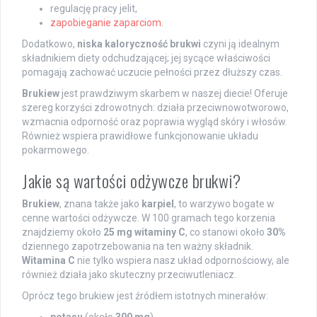
regulację pracy jelit,
zapobieganie zaparciom
.
Dodatkowo,
niska kaloryczność brukwi
czyni ją idealnym
składnikiem diety odchudzającej; jej sycące właściwości
pomagają zachować uczucie pełności przez dłuższy czas.
Brukiew
jest prawdziwym skarbem w naszej diecie! Oferuje
szereg korzyści zdrowotnych: działa przeciwnowotworowo,
wzmacnia odporność oraz poprawia wygląd skóry i włosów.
Również wspiera prawidłowe funkcjonowanie układu
pokarmowego.
Jakie są wartości odżywcze brukwi?
Brukiew
, znana także jako
karpiel
, to warzywo bogate w
cenne wartości odżywcze. W 100 gramach tego korzenia
znajdziemy około
25 mg witaminy C
, co stanowi około
30%
dziennego zapotrzebowania na ten ważny składnik.
Witamina C
nie tylko wspiera nasz układ odpornościowy, ale
również działa jako skuteczny przeciwutleniacz.
Oprócz tego brukiew jest źródłem istotnych minerałów:
potasu
(około
300 mg
),