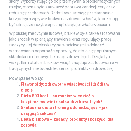
skóry. Wykorzystując go do przemywania problematycznych
miejsc, można było zauważyć poprawę kondycji cery oraz
redukcję przebarwień. Dodatkowo, istnieją przekonania o
korzystnym wpływie brukwi na zdrowie włosów, które mają
być silniejsze i szybciej rosnąć dzięki jej właściwościom.
W polskiej medycynie ludowej brukiew była także stosowana
jako środek wspierający trawienie oraz regulujący pracę
tarczycy. Jej detoksykacyjne właściwości i zdolność
wzmacniania odporności sprawiły, że stała się popularnym
składnikiem domowych kuracji zdrowotnych. Dzięki tym
wszystkim atutom brukiew wciąż znajduje zastosowanie w
tradycyjnych metodach leczenia i profilaktyki zdrowotnej.
Powiązane wpisy:
Flawonoidy: zdrowotne właściwości i źródła w
diecie
Dieta 800 kcal – co musisz wiedzieć o
bezpieczeństwie i skutkach zdrowotnych?
Skuteczna dieta i trening odchudzający – jak
osiągnąć sukces?
Dieta białkowa – zasady, produkty i korzyści dla
zdrowia