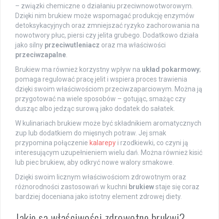
– związki chemiczne o działaniu przeciwnowotworowym.
Dzięki nim brukiew może wspomagać produkcję enzymów
detoksykacyjnych oraz zmniejszać ryzyko zachorowania na
nowotwory płuc, piersi czy jelita grubego. Dodatkowo działa
jako silny
przeciwutleniacz
oraz ma właściwości
przeciwzapalne
.
Brukiew ma również korzystny wpływ na
układ pokarmowy
;
pomaga regulować pracę jelit i wspiera proces trawienia
dzięki swoim właściwościom przeciwzaparciowym. Można ją
przygotować na wiele sposobów – gotując, smażąc czy
dusząc albo jedząc surową jako dodatek do sałatek.
W kulinariach brukiew może być składnikiem aromatycznych
zup lub dodatkiem do mięsnych potraw. Jej smak
przypomina połączenie
kalarepy
i rzodkiewki, co czyni ją
interesującym uzupełnieniem wielu dań. Można również kisić
lub piec brukiew, aby odkryć nowe walory smakowe.
Dzięki swoim licznym właściwościom zdrowotnym oraz
różnorodności zastosowań w kuchni
brukiew
staje się coraz
bardziej doceniana jako istotny element zdrowej diety.
Jakie są właściwości zdrowotne brukwi?