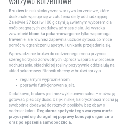
warzywo korzeniowe
Brukiew
to niskokaloryczne warzywo korzeniowe, które
doskonale wpisuje się w założenia diety odchudzającej.
Zaledwie
37 kcal
w 100 g czyni ją świetnym wyborem dla
osób pragnących zredukować masę ciała. Jej wysoka
zawartość
błonnika pokarmowego
nie tylko wspomaga
trawienie, ale również zapewnia uczucie sytości, co może
pomóc w ograniczeniu apetytu i unikaniu przejadania się.
Wprowadzenie brukwi do codziennego menu przynosi
szereg korzyści zdrowotnych. Oprócz wsparcia w procesie
odchudzania, składniki tej rośliny pozytywnie oddziałują na
układ pokarmowy. Błonnik obecny w brukwi sprzyja:
regularnym wypróżnieniom,
poprawie funkcjonowania jelit.
Dodatkowo, brukiew jest niezwykle uniwersalna – można ją
gotować, piec czy dusić. Dzięki niskiej kaloryczności można ją
swobodnie dodawać do różnych posiłków bez obaw o
nadmiar kalorii.
Regularne spożycie tego warzywa może
przyczynić się do ogólnej poprawy kondycji organizmu
oraz polepszenia samopoczucia.