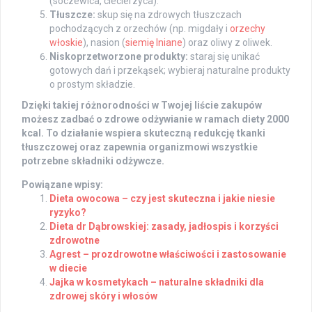
(soczewica, ciecierzyca).
Tłuszcze:
skup się na zdrowych tłuszczach
pochodzących z orzechów (np. migdały i
orzechy
włoskie
), nasion (
siemię lniane
) oraz oliwy z oliwek.
Niskoprzetworzone produkty:
staraj się unikać
gotowych dań i przekąsek; wybieraj naturalne produkty
o prostym składzie.
Dzięki takiej różnorodności w Twojej liście zakupów
możesz zadbać o zdrowe odżywianie w ramach diety
2000
kcal
. To działanie wspiera skuteczną redukcję tkanki
tłuszczowej oraz zapewnia organizmowi wszystkie
potrzebne składniki odżywcze.
Powiązane wpisy:
Dieta owocowa – czy jest skuteczna i jakie niesie
ryzyko?
Dieta dr Dąbrowskiej: zasady, jadłospis i korzyści
zdrowotne
Agrest – prozdrowotne właściwości i zastosowanie
w diecie
Jajka w kosmetykach – naturalne składniki dla
zdrowej skóry i włosów