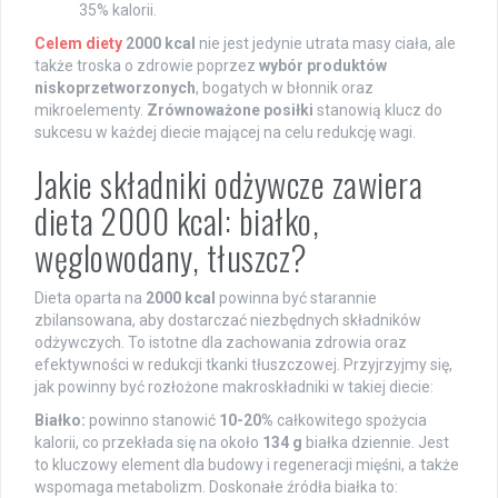
35% kalorii.
Celem diety
2000 kcal
nie jest jedynie utrata masy ciała, ale
także troska o zdrowie poprzez
wybór produktów
niskoprzetworzonych
, bogatych w błonnik oraz
mikroelementy.
Zrównoważone posiłki
stanowią klucz do
sukcesu w każdej diecie mającej na celu redukcję wagi.
Jakie składniki odżywcze zawiera
dieta 2000 kcal: białko,
węglowodany, tłuszcz?
Dieta oparta na
2000 kcal
powinna być starannie
zbilansowana, aby dostarczać niezbędnych składników
odżywczych. To istotne dla zachowania zdrowia oraz
efektywności w redukcji tkanki tłuszczowej. Przyjrzyjmy się,
jak powinny być rozłożone makroskładniki w takiej diecie:
Białko:
powinno stanowić
10-20%
całkowitego spożycia
kalorii, co przekłada się na około
134 g
białka dziennie. Jest
to kluczowy element dla budowy i regeneracji mięśni, a także
wspomaga metabolizm. Doskonałe źródła białka to: