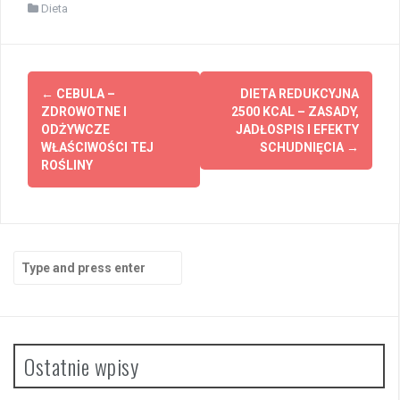
Dieta
Post
←
CEBULA –
DIETA REDUKCYJNA
navigation
ZDROWOTNE I
2500 KCAL – ZASADY,
ODŻYWCZE
JADŁOSPIS I EFEKTY
WŁAŚCIWOŚCI TEJ
SCHUDNIĘCIA
→
ROŚLINY
Search
for:
Ostatnie wpisy