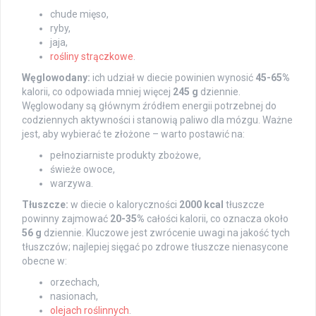
chude mięso,
ryby,
jaja,
rośliny strączkowe
.
Węglowodany:
ich udział w diecie powinien wynosić
45-65%
kalorii, co odpowiada mniej więcej
245 g
dziennie.
Węglowodany są głównym źródłem energii potrzebnej do
codziennych aktywności i stanowią paliwo dla mózgu. Ważne
jest, aby wybierać te złożone – warto postawić na:
pełnoziarniste produkty zbożowe,
świeże owoce,
warzywa.
Tłuszcze:
w diecie o kaloryczności
2000 kcal
tłuszcze
powinny zajmować
20-35%
całości kalorii, co oznacza około
56 g
dziennie. Kluczowe jest zwrócenie uwagi na jakość tych
tłuszczów; najlepiej sięgać po zdrowe tłuszcze nienasycone
obecne w:
orzechach,
nasionach,
olejach roślinnych
.