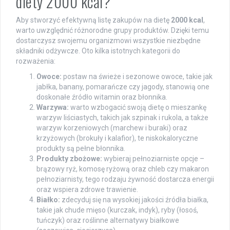
diety 2000 kcal?
Aby stworzyć efektywną listę zakupów na dietę
2000 kcal
,
warto uwzględnić różnorodne grupy produktów. Dzięki temu
dostarczysz swojemu organizmowi wszystkie niezbędne
składniki odżywcze. Oto kilka istotnych kategorii do
rozważenia:
Owoce:
postaw na świeże i sezonowe owoce, takie jak
jabłka, banany, pomarańcze czy jagody, stanowią one
doskonałe źródło witamin oraz błonnika.
Warzywa:
warto wzbogacić swoją dietę o mieszankę
warzyw liściastych, takich jak szpinak i rukola, a także
warzyw korzeniowych (marchew i buraki) oraz
krzyżowych (brokuły i kalafior), te niskokaloryczne
produkty są pełne błonnika.
Produkty zbożowe:
wybieraj pełnoziarniste opcje –
brązowy ryż, komosę ryżową oraz chleb czy makaron
pełnoziarnisty, tego rodzaju żywność dostarcza energii
oraz wspiera zdrowe trawienie.
Białko:
zdecyduj się na wysokiej jakości źródła białka,
takie jak chude mięso (kurczak, indyk), ryby (łosoś,
tuńczyk) oraz roślinne alternatywy białkowe