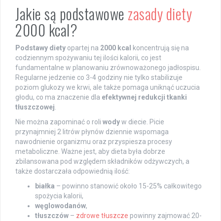
Jakie są podstawowe
zasady diety
2000 kcal?
Podstawy diety
opartej na
2000 kcal
koncentrują się na
codziennym spożywaniu tej ilości kalorii, co jest
fundamentalne w planowaniu zrównoważonego jadłospisu.
Regularne jedzenie co 3-4 godziny nie tylko stabilizuje
poziom glukozy we krwi, ale także pomaga uniknąć uczucia
głodu, co ma znaczenie dla
efektywnej redukcji tkanki
tłuszczowej
.
Nie można zapominać o roli
wody
w diecie. Picie
przynajmniej 2 litrów płynów dziennie wspomaga
nawodnienie organizmu oraz przyspiesza procesy
metaboliczne. Ważne jest, aby dieta była dobrze
zbilansowana pod względem składników odżywczych, a
także dostarczała odpowiednią ilość:
białka
– powinno stanowić około 15-25% całkowitego
spożycia kalorii,
węglowodanów
,
tłuszczów
–
zdrowe tłuszcze
powinny zajmować 20-