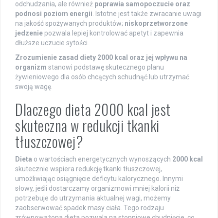
odchudzania, ale również
poprawia samopoczucie oraz
podnosi poziom energii
. Istotne jest także zwracanie uwagi
na jakość spożywanych produktów;
niskoprzetworzone
jedzenie
pozwala lepiej kontrolować apetyt i zapewnia
dłuższe uczucie sytości.
Zrozumienie zasad diety 2000 kcal oraz jej wpływu na
organizm
stanowi podstawę skutecznego planu
żywieniowego dla osób chcących schudnąć lub utrzymać
swoją wagę.
Dlaczego dieta 2000 kcal jest
skuteczna w redukcji tkanki
tłuszczowej?
Dieta
o wartościach energetycznych wynoszących
2000 kcal
skutecznie wspiera redukcję tkanki tłuszczowej,
umożliwiając osiągnięcie deficytu kalorycznego. Innymi
słowy, jeśli dostarczamy organizmowi mniej kalorii niż
potrzebuje do utrzymania aktualnej wagi, możemy
zaobserwować spadek masy ciała. Tego rodzaju
zrównoważona dieta pozwala na stopniowe chudnięcie, co