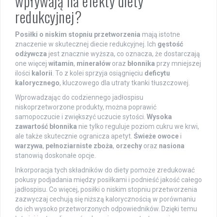
wpływają na efekty diety
redukcyjnej?
Posiłki o niskim stopniu przetworzenia
mają istotne
znaczenie w skutecznej diecie redukcyjnej. Ich
gęstość
odżywcza
jest znacznie wyższa, co oznacza, że dostarczają
one więcej
witamin
,
minerałów
oraz
błonnika
przy mniejszej
ilości
kalorii
. To z kolei sprzyja osiągnięciu
deficytu
kalorycznego
, kluczowego dla utraty tkanki tłuszczowej.
Wprowadzając do codziennego jadłospisu
niskoprzetworzone produkty, można poprawić
samopoczucie i zwiększyć uczucie sytości.
Wysoka
zawartość błonnika
nie tylko reguluje poziom cukru we krwi,
ale także skutecznie ogranicza apetyt.
Świeże owoce
i
warzywa
,
pełnoziarniste zboża
,
orzechy
oraz
nasiona
stanowią doskonałe opcje.
Inkorporacja tych składników do diety pomoże zredukować
pokusy podjadania między posiłkami i podnieść jakość całego
jadłospisu. Co więcej, posiłki o niskim stopniu przetworzenia
zazwyczaj cechują się niższą kalorycznością w porównaniu
do ich wysoko przetworzonych odpowiedników. Dzięki temu