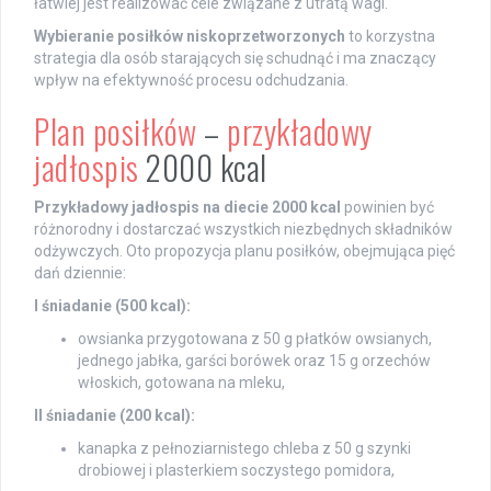
łatwiej jest realizować cele związane z utratą wagi.
Wybieranie posiłków niskoprzetworzonych
to korzystna
strategia dla osób starających się schudnąć i ma znaczący
wpływ na efektywność procesu odchudzania.
Plan posiłków
–
przykładowy
jadłospis
2000 kcal
Przykładowy jadłospis na diecie 2000 kcal
powinien być
różnorodny i dostarczać wszystkich niezbędnych składników
odżywczych. Oto propozycja planu posiłków, obejmująca pięć
dań dziennie:
I śniadanie (500 kcal):
owsianka przygotowana z 50 g płatków owsianych,
jednego jabłka, garści borówek oraz 15 g orzechów
włoskich, gotowana na mleku,
II śniadanie (200 kcal):
kanapka z pełnoziarnistego chleba z 50 g szynki
drobiowej i plasterkiem soczystego pomidora,