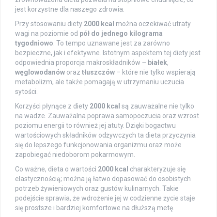
jest korzystne dla naszego zdrowia.
Przy stosowaniu diety
2000 kcal
można oczekiwać utraty
wagi na poziomie od
pół do jednego kilograma
tygodniowo
. To tempo uznawane jest za zarówno
bezpieczne, jak i efektywne. Istotnym aspektem tej diety jest
odpowiednia proporcja makroskładników –
białek
,
węglowodanów
oraz
tłuszczów
– które nie tylko wspierają
metabolizm, ale także pomagają w utrzymaniu uczucia
sytości.
Korzyści płynące z diety
2000 kcal
są zauważalne nie tylko
na wadze. Zauważalna poprawa samopoczucia oraz wzrost
poziomu energii to również jej atuty. Dzięki bogactwu
wartościowych składników odżywczych ta dieta przyczynia
się do lepszego funkcjonowania organizmu oraz może
zapobiegać niedoborom pokarmowym.
Co ważne, dieta o wartości
2000 kcal
charakteryzuje się
elastycznością; można ją łatwo dopasować do osobistych
potrzeb żywieniowych oraz gustów kulinarnych. Takie
podejście sprawia, że wdrożenie jej w codzienne życie staje
się prostsze i bardziej komfortowe na dłuższą metę.