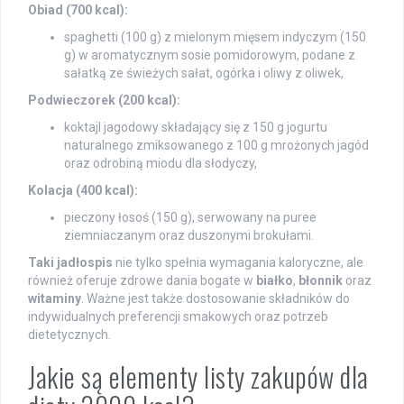
Obiad (700 kcal):
spaghetti (100 g) z mielonym mięsem indyczym (150
g) w aromatycznym sosie pomidorowym, podane z
sałatką ze świeżych sałat, ogórka i oliwy z oliwek,
Podwieczorek (200 kcal):
koktajl jagodowy składający się z 150 g jogurtu
naturalnego zmiksowanego z 100 g mrożonych jagód
oraz odrobiną miodu dla słodyczy,
Kolacja (400 kcal):
pieczony łosoś (150 g), serwowany na puree
ziemniaczanym oraz duszonymi brokułami.
Taki jadłospis
nie tylko spełnia wymagania kaloryczne, ale
również oferuje zdrowe dania bogate w
białko
,
błonnik
oraz
witaminy
. Ważne jest także dostosowanie składników do
indywidualnych preferencji smakowych oraz potrzeb
dietetycznych.
Jakie są elementy listy zakupów dla