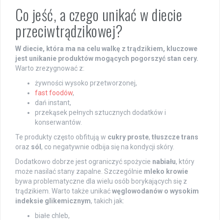
Co jeść, a czego unikać w diecie
przeciwtrądzikowej?
W diecie, która ma na celu walkę z trądzikiem, kluczowe
jest unikanie produktów mogących pogorszyć stan cery.
Warto zrezygnować z:
żywności wysoko przetworzonej,
fast foodów
,
dań instant,
przekąsek pełnych sztucznych dodatków i
konserwantów.
Te produkty często obfitują w
cukry proste
,
tłuszcze trans
oraz
sól
, co negatywnie odbija się na kondycji skóry.
Dodatkowo dobrze jest ograniczyć spożycie
nabiału
, który
może nasilać stany zapalne. Szczególnie
mleko krowie
bywa problematyczne dla wielu osób borykających się z
trądzikiem. Warto także unikać
węglowodanów o wysokim
indeksie glikemicznym
, takich jak:
białe chleb,