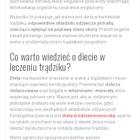
zachowania zdrowej skóry. Regularne picie wody wspomaga
detoksykację organizmu i poprawia wygląd cery.
Wszystko to pokazuje, jak ważna jest dieta w kontekście
trądziku;
odpowiednie składniki odżywcze potrafią
znacząco wpłynąć na poprawę stanu skóry
. Przestrzeganie
zasad zdrowego żywienia stanowi skuteczne wsparcie w
walce z problematycznym trądzikiem pospolitym.
Co warto wiedzieć o diecie w
leczeniu trądziku?
Dieta
ma kluczowe znaczenie w walce z trądzikiem i może
znacząco poprawić kondycję skóry. Powinna być
dobrze
zbilansowana
oraz bogata w
witaminami
i
minerały
, które
wspierają zdrowie cery. Ważne jest, aby w codziennym
jadłospisie znalazło się wiele warzyw i owoców, gdyż
dostarczają one niezbędnych składników odżywczych.
Szczególnie polecana jest
dieta śródziemnomorska
, oparta
na rybach, orzechach oraz oliwie z oliwek, która może
okazać się skuteczna w redukcji objawów trądziku.
Warto ograniczyć spożycie produktów wysoko