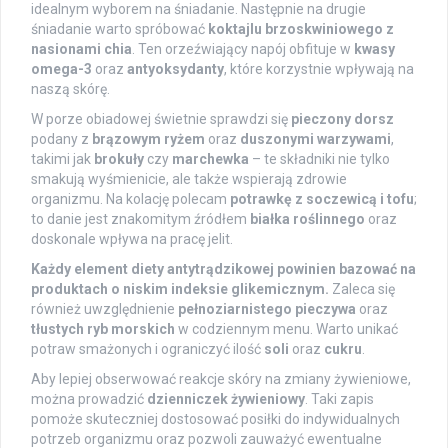
idealnym wyborem na śniadanie. Następnie na drugie
śniadanie warto spróbować
koktajlu brzoskwiniowego z
nasionami chia
. Ten orzeźwiający napój obfituje w
kwasy
omega-3
oraz
antyoksydanty
, które korzystnie wpływają na
naszą skórę.
W porze obiadowej świetnie sprawdzi się
pieczony dorsz
podany z
brązowym ryżem
oraz
duszonymi warzywami
,
takimi jak
brokuły
czy
marchewka
– te składniki nie tylko
smakują wyśmienicie, ale także wspierają zdrowie
organizmu. Na kolację polecam
potrawkę z soczewicą i tofu
;
to danie jest znakomitym źródłem
białka roślinnego
oraz
doskonale wpływa na pracę jelit.
Każdy element diety antytrądzikowej powinien bazować na
produktach o niskim indeksie glikemicznym.
Zaleca się
również uwzględnienie
pełnoziarnistego pieczywa
oraz
tłustych ryb morskich
w codziennym menu. Warto unikać
potraw smażonych i ograniczyć ilość
soli
oraz
cukru
.
Aby lepiej obserwować reakcje skóry na zmiany żywieniowe,
można prowadzić
dzienniczek żywieniowy
. Taki zapis
pomoże skuteczniej dostosować posiłki do indywidualnych
potrzeb organizmu oraz pozwoli zauważyć ewentualne