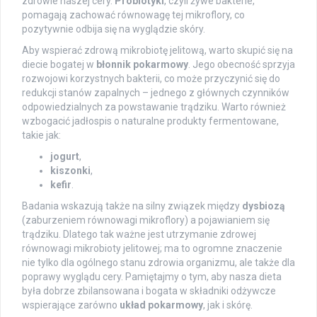
zdrowie naszej cery.
Probiotyki
, czyli żywe bakterie,
pomagają zachować równowagę tej mikroflory, co
pozytywnie odbija się na wyglądzie skóry.
Aby wspierać zdrową mikrobiotę jelitową, warto skupić się na
diecie bogatej w
błonnik pokarmowy
. Jego obecność sprzyja
rozwojowi korzystnych bakterii, co może przyczynić się do
redukcji stanów zapalnych – jednego z głównych czynników
odpowiedzialnych za powstawanie trądziku. Warto również
wzbogacić jadłospis o naturalne produkty fermentowane,
takie jak:
jogurt
,
kiszonki
,
kefir
.
Badania wskazują także na silny związek między
dysbiozą
(zaburzeniem równowagi mikroflory) a pojawianiem się
trądziku. Dlatego tak ważne jest utrzymanie zdrowej
równowagi mikrobioty jelitowej; ma to ogromne znaczenie
nie tylko dla ogólnego stanu zdrowia organizmu, ale także dla
poprawy wyglądu cery. Pamiętajmy o tym, aby nasza dieta
była dobrze zbilansowana i bogata w składniki odżywcze
wspierające zarówno
układ pokarmowy
, jak i skórę.