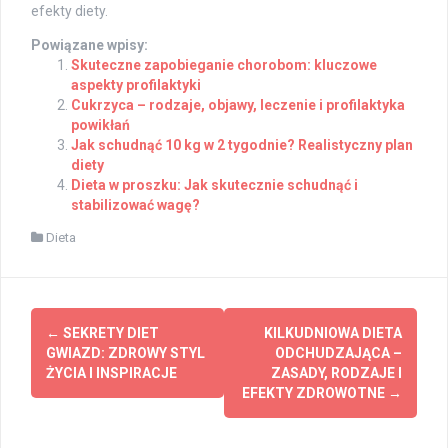
efekty diety.
Powiązane wpisy:
Skuteczne zapobieganie chorobom: kluczowe
aspekty profilaktyki
Cukrzyca – rodzaje, objawy, leczenie i profilaktyka
powikłań
Jak schudnąć 10 kg w 2 tygodnie? Realistyczny plan
diety
Dieta w proszku: Jak skutecznie schudnąć i
stabilizować wagę?
Dieta
Post
←
SEKRETY DIET
KILKUDNIOWA DIETA
navigation
GWIAZD: ZDROWY STYL
ODCHUDZAJĄCA –
ŻYCIA I INSPIRACJE
ZASADY, RODZAJE I
EFEKTY ZDROWOTNE
→