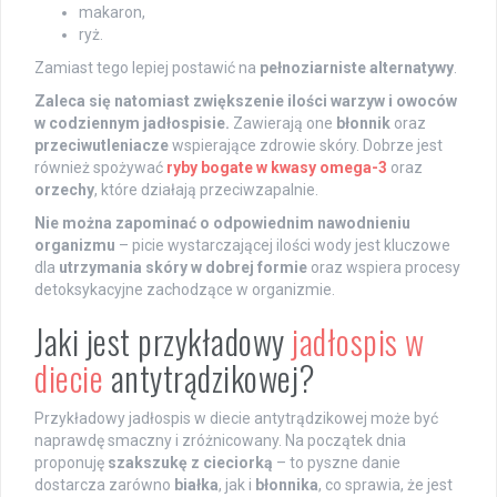
makaron,
ryż.
Zamiast tego lepiej postawić na
pełnoziarniste alternatywy
.
Zaleca się natomiast zwiększenie ilości warzyw i owoców
w codziennym jadłospisie.
Zawierają one
błonnik
oraz
przeciwutleniacze
wspierające zdrowie skóry. Dobrze jest
również spożywać
ryby bogate w kwasy omega-3
oraz
orzechy
, które działają przeciwzapalnie.
Nie można zapominać o odpowiednim nawodnieniu
organizmu
– picie wystarczającej ilości wody jest kluczowe
dla
utrzymania skóry w dobrej formie
oraz wspiera procesy
detoksykacyjne zachodzące w organizmie.
Jaki jest przykładowy
jadłospis w
diecie
antytrądzikowej?
Przykładowy jadłospis w diecie antytrądzikowej może być
naprawdę smaczny i zróżnicowany. Na początek dnia
proponuję
szakszukę z cieciorką
– to pyszne danie
dostarcza zarówno
białka
, jak i
błonnika
, co sprawia, że jest