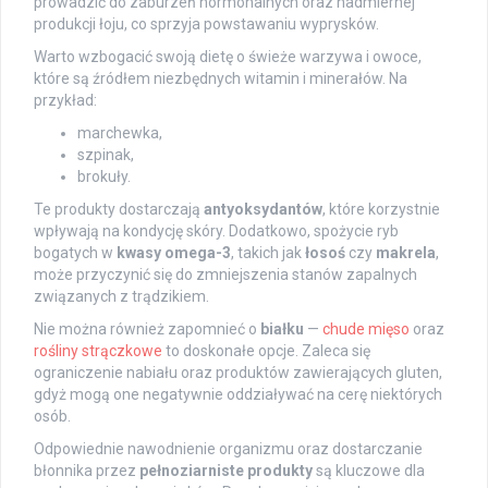
prowadzić do zaburzeń hormonalnych oraz nadmiernej
produkcji łoju, co sprzyja powstawaniu wyprysków.
Warto wzbogacić swoją dietę o świeże warzywa i owoce,
które są źródłem niezbędnych witamin i minerałów. Na
przykład:
marchewka,
szpinak,
brokuły.
Te produkty dostarczają
antyoksydantów
, które korzystnie
wpływają na kondycję skóry. Dodatkowo, spożycie ryb
bogatych w
kwasy omega-3
, takich jak
łosoś
czy
makrela
,
może przyczynić się do zmniejszenia stanów zapalnych
związanych z trądzikiem.
Nie można również zapomnieć o
białku
—
chude mięso
oraz
rośliny strączkowe
to doskonałe opcje. Zaleca się
ograniczenie nabiału oraz produktów zawierających gluten,
gdyż mogą one negatywnie oddziaływać na cerę niektórych
osób.
Odpowiednie nawodnienie organizmu oraz dostarczanie
błonnika przez
pełnoziarniste produkty
są kluczowe dla