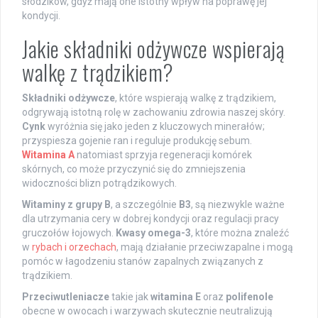
słodzików, gdyż mają one istotny wpływ na poprawę jej
kondycji.
Jakie składniki odżywcze wspierają
walkę z trądzikiem?
Składniki odżywcze
, które wspierają walkę z trądzikiem,
odgrywają istotną rolę w zachowaniu zdrowia naszej skóry.
Cynk
wyróżnia się jako jeden z kluczowych minerałów;
przyspiesza gojenie ran i reguluje produkcję sebum.
Witamina A
natomiast sprzyja regeneracji komórek
skórnych, co może przyczynić się do zmniejszenia
widoczności blizn potrądzikowych.
Witaminy z grupy B
, a szczególnie
B3
, są niezwykle ważne
dla utrzymania cery w dobrej kondycji oraz regulacji pracy
gruczołów łojowych.
Kwasy omega-3
, które można znaleźć
w
rybach i orzechach
, mają działanie przeciwzapalne i mogą
pomóc w łagodzeniu stanów zapalnych związanych z
trądzikiem.
Przeciwutleniacze
takie jak
witamina E
oraz
polifenole
obecne w owocach i warzywach skutecznie neutralizują