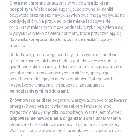
Dieta
ma ogromne znaczenie w walce z
trądzikiem
pospolitym
. Wiele badań sugeruje, że pewne składniki
odżywcze oraz nasze nawyki żywieniowe mogą wpływać na
kondycję skóry. Na przykład, picie mleka i spożywanie
produktów mlecznych może podnosić ryzyko pojawienia się
wyprysków. Mleko zawiera hormony, które przyczyniają się
do zwiększonej produkcji łoju, co może nasilać objawy
trądziku.
Dodatkowo, proste węglowodany i te o wysokim indeksie
glikemicznym – jak biały chleb czy słodycze – wywołują
gwałtowne skoki insuliny. Takie wahania mogą prowadzić do
zaostrzenia stanów zapalnych na skórze, sprzyjając
powstawaniu kolejnych niedoskonałości. Dlatego warto
rozważyć ograniczenie ich spożycia, zastępując je
pełnoziarnistymi produktami
.
Zrównoważona dieta
bogata w warzywa, owoce oraz
kwasy
omega-3
wspiera zdrowie naszej cery i może pomóc
złagodzić objawy trądziku pospolitego. Ważne jest również
odpowiednie nawodnienie organizmu
oraz dostarczanie
błonnika, które są kluczowe dla utrzymania zdrowej skóry.
Warto unikać przetworzonych produktów oraz sztucznych