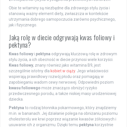
Obie te witaminy są niezbędne dla zdrowego stylu życia i
stanowią ważny element diety, zwłaszcza w kontekście
utrzymania dobrego samopoczucia zarówno psychicznego,
jak i fizycznego.
Jaką rolę w diecie odgrywają kwas foliowy i
pektyna?
Kwas foliowy
i
pektyna
odgrywają kluczową rolę w zdrowym
stylu życia, a ich obecność w diecie przynosi wiele korzyści.
Kwas foliowy
, znany również jako witamina B9, jest
szczególnie istotny dla
kobiet w ciąży
. Jego właściwości
wspierają prawidłowy rozwój płodu oraz pomagają w
zapobieganiu wadom cewy nerwowej. Odpowiedni poziom
kwasu foliowego
może znacząco obniżyć ryzyko
przedwczesnego porodu, a także niskiej masy urodzeniowej
dziecka.
Pektyna
to rodzaj błonnika pokarmowego, który znajdziemy
m.in. w bananach. Jej działanie polega na obniżaniu poziomu
cholesterolu we krwi poprzez wiązanie kwasów żółciowych i
usuwanie ich z organizmu. Dzięki temu
pektyna
korzystnie