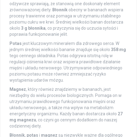
odżywcze sprawiają, że stanowią one doskonały element
zrównoważonej diety.
Błonnik
obecny w bananach wspiera
procesy trawienne oraz pomaga w utrzymaniu stabilnego
poziomu cukru we krwi. Średniej wielkości banan dostarcza
około
3 g błonnika
, co przyczynia się do uczucia sytości i
poprawia funkcjonowanie jelit.
Potas
jest kluczowym minerałem dla zdrowego serca. W
jednym średniej wielkości bananie znajduje się około
358 mg
tego cennego składnika. Potas odgrywa istotną rolę w
regulacji ciśnienia krwi oraz wspiera prawidłowe działanie
mięśni i układu nerwowego. Utrzymywanie odpowiedniego
poziomu potasu może również zmniejszać ryzyko
wystąpienia udarów mózgu.
Magnez
, który również znajdziemy w bananach, jest
niezbędny do wielu procesów biologicznych. Pomaga on w
utrzymaniu prawidłowego funkcjonowania mięśni oraz
układu nerwowego, a także ma wpływ na metabolizm
energetyczny organizmu. Każdy banan dostarcza około
27
mg magnezu
, co czyni go cennym dodatkiem do naszej
codziennej diety.
Błonnik
,
potas
i
magnez
są niezwykle ważne dla ogólnego