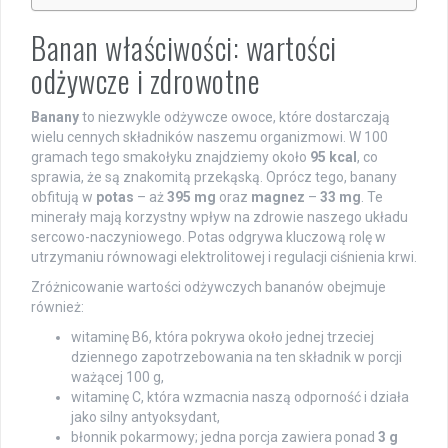
Banan właściwości: wartości
odżywcze i zdrowotne
Banany
to niezwykle odżywcze owoce, które dostarczają
wielu cennych składników naszemu organizmowi. W 100
gramach tego smakołyku znajdziemy około
95 kcal
, co
sprawia, że są znakomitą przekąską. Oprócz tego, banany
obfitują w
potas
– aż
395 mg
oraz
magnez
–
33 mg
. Te
minerały mają korzystny wpływ na zdrowie naszego układu
sercowo-naczyniowego. Potas odgrywa kluczową rolę w
utrzymaniu równowagi elektrolitowej i regulacji ciśnienia krwi.
Zróżnicowanie wartości odżywczych bananów obejmuje
również:
witaminę B6, która pokrywa około jednej trzeciej
dziennego zapotrzebowania na ten składnik w porcji
ważącej 100 g,
witaminę C, która wzmacnia naszą odporność i działa
jako silny antyoksydant,
błonnik pokarmowy; jedna porcja zawiera ponad
3 g