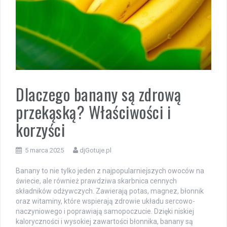
Dlaczego banany są zdrową
przekąską? Właściwości i
korzyści
5 marca 2025
djGotuje.pl
Banany to nie tylko jeden z najpopularniejszych owoców na
świecie, ale również prawdziwa skarbnica cennych
składników odżywczych. Zawierają potas, magnez, błonnik
oraz witaminy, które wspierają zdrowie układu sercowo-
naczyniowego i poprawiają samopoczucie. Dzięki niskiej
kaloryczności i wysokiej zawartości błonnika, banany są