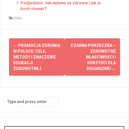
Podjadanie: Jak wpływa na zdrowie i jak je
kontrolować?
Dieta
Post
←
PROMOCJA ZDROWIA
CZARNA PORZECZKA –
navigation
W POLSCE: CELE,
ZDROWOTNE
METODY I ZNACZENIE
WŁAŚCIWOŚCI I
EDUKACJI
KORZYŚCI DLA
ZDROWOTNEJ
ORGANIZMU
→
Search
for: