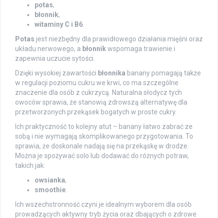
potas
,
błonnik
,
witaminy C i B6
.
Potas
jest niezbędny dla prawidłowego działania mięśni oraz
układu nerwowego, a
błonnik
wspomaga trawienie i
zapewnia uczucie sytości.
Dzięki wysokiej zawartości
błonnika
banany pomagają także
w regulacji poziomu cukru we krwi, co ma szczególne
znaczenie dla osób z cukrzycą. Naturalna słodycz tych
owoców sprawia, że stanowią zdrowszą alternatywę dla
przetworzonych przekąsek bogatych w proste cukry.
Ich praktyczność to kolejny atut – banany łatwo zabrać ze
sobą i nie wymagają skomplikowanego przygotowania. To
sprawia, że doskonale nadają się na przekąskę w drodze.
Można je spożywać solo lub dodawać do różnych potraw,
takich jak:
owsianka
,
smoothie
.
Ich wszechstronność czyni je idealnym wyborem dla osób
prowadzących aktywny tryb życia oraz dbających o zdrowe