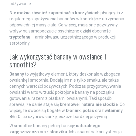
odżywianie.
Nie można również zapominać o korzyściach
płynących z
regularnego spożywania bananów w kontekście utrzymania
odpowiedniej masy ciała. Co więcej, mają one pozytywny
wpływ na samopoczucie psychiczne dzięki obecności
tryptofanu
– aminokwasu uczestniczącego w produkcji
serotoniny.
Jak wykorzystać banany w owsiance i
smoothie?
Banany
to wyjątkowy element, który doskonale wzbogaca
owsiankę i smoothie. Dodają im nie tylko smaku, ale także
cennych wartości odżywczych. Podczas przygotowywania
owsianki warto wrzucić pokrojone banany na początku
gotowania, razem z płatkami owsianymi. Taki sposób
sprawia, że danie staje się
kremowe
i
naturalnie słodkie
. Co
więcej, te owoce są bogate w
błonnik
,
potas
oraz
witaminy
B6 i C
, co czyni owsiankę jeszcze bardziej pożywną.
W smoothie banany pełnią funkcję
naturalnego
zagęszczacza
oraz
słodzika
. Ich aksamitna konsystencja