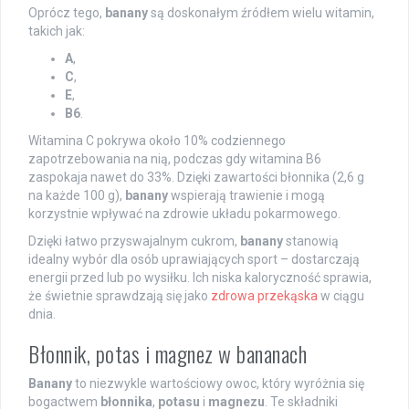
Oprócz tego,
banany
są doskonałym źródłem wielu witamin,
takich jak:
A
,
C
,
E
,
B6
.
Witamina C pokrywa około 10% codziennego
zapotrzebowania na nią, podczas gdy witamina B6
zaspokaja nawet do 33%. Dzięki zawartości błonnika (2,6 g
na każde 100 g),
banany
wspierają trawienie i mogą
korzystnie wpływać na zdrowie układu pokarmowego.
Dzięki łatwo przyswajalnym cukrom,
banany
stanowią
idealny wybór dla osób uprawiających sport – dostarczają
energii przed lub po wysiłku. Ich niska kaloryczność sprawia,
że świetnie sprawdzają się jako
zdrowa przekąska
w ciągu
dnia.
Błonnik, potas i magnez w bananach
Banany
to niezwykle wartościowy owoc, który wyróżnia się
bogactwem
błonnika
,
potasu
i
magnezu
. Te składniki