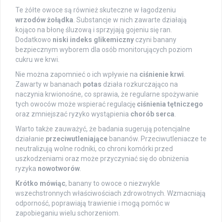
Te żółte owoce są również skuteczne w łagodzeniu
wrzodów żołądka
. Substancje w nich zawarte działają
kojąco na błonę śluzową i sprzyjają gojeniu się ran.
Dodatkowo
niski indeks glikemiczny
czyni banany
bezpiecznym wyborem dla osób monitorujących poziom
cukru we krwi.
Nie można zapomnieć o ich wpływie na
ciśnienie krwi
.
Zawarty w bananach
potas
działa rozkurczająco na
naczynia krwionośne, co sprawia, że regularne spożywanie
tych owoców może wspierać regulację
ciśnienia tętniczego
oraz zmniejszać ryzyko wystąpienia
chorób serca
.
Warto także zauważyć, że badania sugerują potencjalne
działanie
przeciwutleniające
bananów. Przeciwutleniacze te
neutralizują wolne rodniki, co chroni komórki przed
uszkodzeniami oraz może przyczyniać się do obniżenia
ryzyka
nowotworów
.
Krótko mówiąc
, banany to owoce o niezwykle
wszechstronnych właściwościach zdrowotnych. Wzmacniają
odporność, poprawiają trawienie i mogą pomóc w
zapobieganiu wielu schorzeniom.