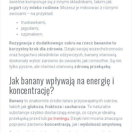
świetnie komponuje się z innymi składnikami, takimi jak
jogurt
czy
mleko roślinne
. Możesz je miksować z różnymi
owocami – na przykład:
truskawkami,
jagodami,
szpinakiem.
Rezygnacja z dodatkowego cukru na rzecz bananów to
korzystny krok dla zdrowia.
Dzięki swojej wszechstronności
oraz bogactwu składników odżywczych, banany stanowią
doskonały wybór zarówno do owsianki, jak i smoothie. Są nie
tylko pyszne, ale również stanowią
zdrową przekąskę
.
Jak banany wpływają na energię i
koncentrację?
Banany
to znakomite źródło łatwo przyswajalnych cukrów,
takich jak
glukoza
,
fruktoza
i
sacharoza
. Te naturalne
substancje szybko dostarczają energii, co czyni je idealną
przekąską przed lub
po treningu
. Dzięki nim można znacząco
poprawić zarówno
koncentrację
, jak i
wydolność umysłową
.