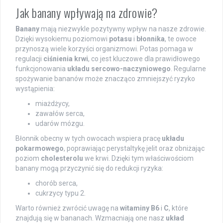
Jak banany wpływają na zdrowie?
Banany
mają niezwykle pozytywny wpływ na nasze zdrowie.
Dzięki wysokiemu poziomowi
potasu
i
błonnika
, te owoce
przynoszą wiele korzyści organizmowi. Potas pomaga w
regulacji
ciśnienia krwi
, co jest kluczowe dla prawidłowego
funkcjonowania
układu sercowo-naczyniowego
. Regularne
spożywanie bananów może znacząco zmniejszyć ryzyko
wystąpienia:
miażdżycy,
zawałów serca,
udarów mózgu.
Błonnik obecny w tych owocach wspiera pracę
układu
pokarmowego
, poprawiając perystaltykę jelit oraz obniżając
poziom
cholesterolu
we krwi. Dzięki tym właściwościom
banany mogą przyczynić się do redukcji ryzyka:
chorób serca,
cukrzycy typu 2.
Warto również zwrócić uwagę na
witaminy B6
i
C
, które
znajdują się w bananach. Wzmacniają one nasz
układ