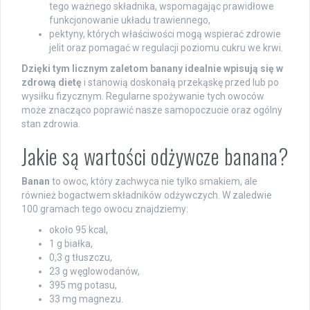
tego ważnego składnika, wspomagając prawidłowe
funkcjonowanie układu trawiennego,
pektyny, których właściwości mogą wspierać zdrowie
jelit oraz pomagać w regulacji poziomu cukru we krwi.
Dzięki tym licznym zaletom banany idealnie wpisują się w
zdrową dietę
i stanowią doskonałą przekąskę przed lub po
wysiłku fizycznym. Regularne spożywanie tych owoców
może znacząco poprawić nasze samopoczucie oraz ogólny
stan zdrowia.
Jakie są wartości odżywcze banana?
Banan
to owoc, który zachwyca nie tylko smakiem, ale
również bogactwem składników odżywczych. W zaledwie
100 gramach tego owocu znajdziemy:
około 95 kcal,
1 g białka,
0,3 g tłuszczu,
23 g węglowodanów,
395 mg potasu,
33 mg magnezu.