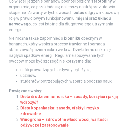
Co więcej, jedzenie bananów podnosi poziom
serotoniny
w
organizmie, co przekłada się na lepszy nastrój oraz ułatwia
skupienie. Zawarty w tych owocach
potas
odgrywa kluczową
rolę w prawidłowym funkcjonowaniu
mięśni
oraz
układu
nerwowego
, co jest istotne dla długotrwałego utrzymania
energii.
Nie można także zapomnieć o
błonniku
obecnym w
bananach, który wspiera procesy trawienne i pomaga
stabilizować poziom cukru we krwi. Dzięki temu unika się
nagłych spadków energii. Regularne spożywanie tych
owoców może być szczególnie korzystne dla:
osób prowadzących aktywny tryb życia,
uczniów,
studentów potrzebujących wsparcia podczas nauki.
Powiązane wpisy:
Dieta śródziemnomorska – zasady, korzyści i jak ją
wdrożyć?
Dieta kopenhaska: zasady, efekty i ryzyko
zdrowotne
Winogrona – zdrowotne właściwości, wartości
odżywcze i zastosowanie