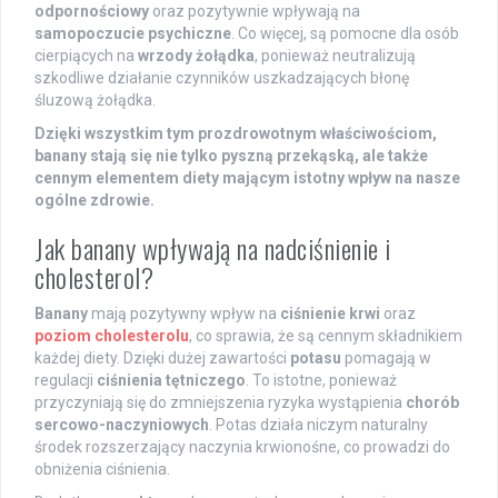
odpornościowy
oraz pozytywnie wpływają na
samopoczucie psychiczne
. Co więcej, są pomocne dla osób
cierpiących na
wrzody żołądka
, ponieważ neutralizują
szkodliwe działanie czynników uszkadzających błonę
śluzową żołądka.
Dzięki wszystkim tym prozdrowotnym właściwościom,
banany stają się nie tylko pyszną przekąską, ale także
cennym elementem diety mającym istotny wpływ na nasze
ogólne zdrowie.
Jak banany wpływają na nadciśnienie i
cholesterol?
Banany
mają pozytywny wpływ na
ciśnienie krwi
oraz
poziom cholesterolu
, co sprawia, że są cennym składnikiem
każdej diety. Dzięki dużej zawartości
potasu
pomagają w
regulacji
ciśnienia tętniczego
. To istotne, ponieważ
przyczyniają się do zmniejszenia ryzyka wystąpienia
chorób
sercowo-naczyniowych
. Potas działa niczym naturalny
środek rozszerzający naczynia krwionośne, co prowadzi do
obniżenia ciśnienia.