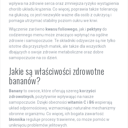
wpływa na zdrowie serca oraz zmniejsza ryzyko wystąpienia
chorób układu krążenia. Co więcej, poprawia także tolerancję
na glukozę, co jest niezwykle ważne dla osób z cukrzycą i
pomaga utrzymać stabilny poziom cukru we krwi.
Włączenie zarówno
kwasu foliowego
, jak i
pektyny
do
codziennego menu może znacząco wpłynąć na ogólne
zdrowie i samopoczucie. Te składniki odżywcze są nie tylko
istotne dla przyszłych matek, ale także dla wszystkich
dbających o swoje zdrowie metaboliczne oraz dobre
samopoczucie na co dzień.
Jakie są właściwości zdrowotne
bananów?
Banany
to owoce, które oferują szereg
korzyści
zdrowotnych
, pozytywnie wpływając na nasze
samopoczucie. Dzięki obecności
witamin C i B6
wspierają
układ odpornościowy, wzmacniając naturalne mechanizmy
obronne organizmu. Co więcej, ich bogata zawartość
błonnika
reguluje procesy trawienne, co może pomóc w
uniknięciu problemów jelitowych.