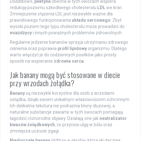
Dodatkowo,
pektyna
obecna w tych owocach wspiera
redukcję poziomu szkodliwego cholesterolu
LDL
we krwi.
Zmniejszenie stężenia LDL jest niezwykle ważne dla
prawidłowego funkcjonowania
układu sercowego
. Zbyt
wysoki poziom tego typu cholesterolu może prowadzić do
miażdżycy
i innych poważnych problemów zdrowotnych.
Regularne jedzenie bananów sprzyja utrzymaniu zdrowego
ciśnienia oraz poprawia
profil lipidowy
organizmu. Dlatego
warto włączyć je do codziennych posiłków jako prosty
sposób na wspieranie
zdrowia serca
.
Jak banany mogą być stosowane w diecie
przy wrzodach żołądka?
Banany
są niezwykle korzystne dla osób z wrzodami
żołądka, dzięki swoim unikalnym właściwościom ochronnym.
Ich delikatna tekstura nie podrażnia błony śluzowej, a
naturalne substancje zawarte w tych owocach pomagają
łagodzić różnorodne objawy. Działają one jak
neutralizator
kwasów żołądkowych
, co przynosi ulgę w bólu oraz
zmniejsza uczucie zgagi.
Niedojrzałe banany
obfitują w skrobię, która skutecznie