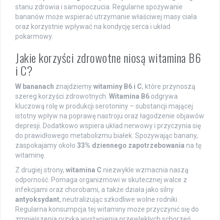
stanu zdrowia i samopoczucia. Regularne spożywanie
bananów może wspierać utrzymanie właściwej masy ciała
oraz korzystnie wpływać na kondycję serca i układ
pokarmowy.
Jakie korzyści zdrowotne niosą witamina B6
i C?
W bananach
znajdziemy
witaminy B6 i C
, które przynoszą
szereg korzyści zdrowotnych.
Witamina B6
odgrywa
kluczową rolę w produkcji serotoniny – substancji mającej
istotny wpływ na poprawę nastroju oraz łagodzenie objawów
depresji. Dodatkowo wspiera układ nerwowy i przyczynia się
do prawidłowego metabolizmu białek. Spożywając banany,
zaspokajamy około
33% dziennego zapotrzebowania
na tę
witaminę.
Z drugiej strony,
witamina C
niezwykle wzmacnia naszą
odporność. Pomaga organizmowi w skutecznej walce z
infekcjami oraz chorobami, a także działa jako silny
antyoksydant
, neutralizując szkodliwe wolne rodniki.
Regularna konsumpcja tej witaminy może przyczynić się do
zmniejszenia ryzyka wystąpienia przewlekłych schorzeń.