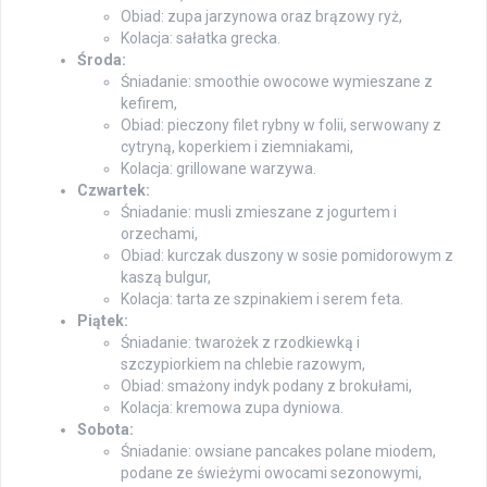
Obiad: zupa jarzynowa oraz brązowy ryż,
Kolacja: sałatka grecka.
Środa:
Śniadanie: smoothie owocowe wymieszane z
kefirem,
Obiad: pieczony filet rybny w folii, serwowany z
cytryną, koperkiem i ziemniakami,
Kolacja: grillowane warzywa.
Czwartek:
Śniadanie: musli zmieszane z jogurtem i
orzechami,
Obiad: kurczak duszony w sosie pomidorowym z
kaszą bulgur,
Kolacja: tarta ze szpinakiem i serem feta.
Piątek:
Śniadanie: twarożek z rzodkiewką i
szczypiorkiem na chlebie razowym,
Obiad: smażony indyk podany z brokułami,
Kolacja: kremowa zupa dyniowa.
Sobota:
Śniadanie: owsiane pancakes polane miodem,
podane ze świeżymi owocami sezonowymi,