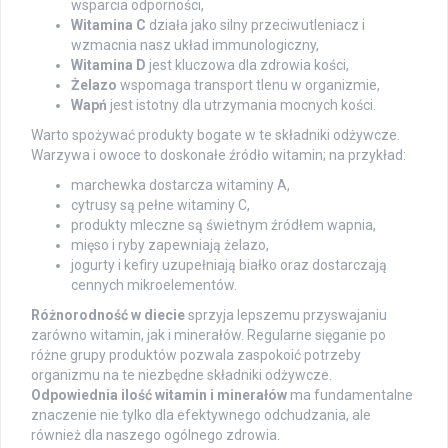
wsparcia odporności,
Witamina C
działa jako silny przeciwutleniacz i
wzmacnia nasz układ immunologiczny,
Witamina D
jest kluczowa dla zdrowia kości,
Żelazo
wspomaga transport tlenu w organizmie,
Wapń
jest istotny dla utrzymania mocnych kości.
Warto spożywać produkty bogate w te składniki odżywcze.
Warzywa i owoce to doskonałe źródło witamin; na przykład:
marchewka dostarcza witaminy A,
cytrusy są pełne witaminy C,
produkty mleczne są świetnym źródłem wapnia,
mięso i ryby zapewniają żelazo,
jogurty i kefiry uzupełniają białko oraz dostarczają
cennych mikroelementów.
Różnorodność w diecie
sprzyja lepszemu przyswajaniu
zarówno witamin, jak i minerałów. Regularne sięganie po
różne grupy produktów pozwala zaspokoić potrzeby
organizmu na te niezbędne składniki odżywcze.
Odpowiednia ilość witamin i minerałów
ma fundamentalne
znaczenie nie tylko dla efektywnego odchudzania, ale
również dla naszego ogólnego zdrowia.