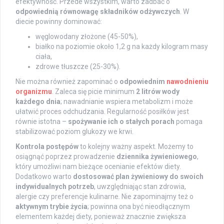
efektywność. Przede wszystkim, warto zadbać o
odpowiednią równowagę składników odżywczych
. W
diecie powinny dominować:
węglowodany złożone (45-50%),
białko na poziomie około 1,2 g na każdy kilogram masy
ciała,
zdrowe tłuszcze (25-30%).
Nie można również zapominać o
odpowiednim
nawodnieniu
organizmu
. Zaleca się picie minimum
2 litrów wody
każdego dnia
; nawadnianie wspiera metabolizm i może
ułatwić proces odchudzania. Regularność posiłków jest
równie istotna –
spożywanie ich o stałych porach
pomaga
stabilizować poziom glukozy we krwi.
Kontrola postępów
to kolejny ważny aspekt. Możemy to
osiągnąć poprzez prowadzenie
dziennika żywieniowego
,
który umożliwi nam bieżące ocenianie efektów diety.
Dodatkowo warto
dostosować plan żywieniowy do swoich
indywidualnych potrzeb
, uwzględniając stan zdrowia,
alergie czy preferencje kulinarne. Nie zapominajmy też o
aktywnym trybie życia
; powinna ona być nieodłącznym
elementem każdej diety, ponieważ znacznie zwiększa