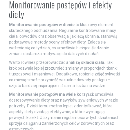
Monitorowanie postępów i efekty
diety
Monitorowanie postępów w diecie
to kluczowy element
skutecznego odchudzania. Regularne kontrolowanie masy
ciała, obwodów oraz obserwacja, jak leżą ubrania, stanowią
podstawowe metody oceny efektów diety. Zaleca się
ważenie się co tydzień, co umożliwia bieżące śledzenie
zmian i dostarcza motywacji do dalszych działań.
Warto również przeprowadzać
analizę składu ciała
. Taki
krok pozwala lepiej zrozumieć zmiany w proporcjach tkanki
tłuszczowej i mięśniowej. Dodatkowo, robienie zdjęć sylwetki
co miesiąc może przynieść wizualne dowody postępu –
często bardziej inspirujące niż sama liczba na wadze.
Monitorowanie postępów ma wiele korzyści
; umożliwia
dostosowywanie diety oraz nawyków żywieniowych w razie
potrzeby. Dzięki temu można lepiej zidentyfikować, które
aspekty diety działają efektywnie, a które wymagają
pewnych korekt. Utrzymanie regularności w tych działaniach
sprzyja osiąganiu zamierzonych celów zdrowotnych oraz
estetycznych.