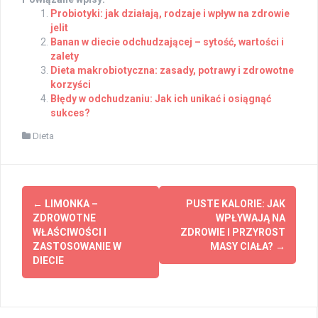
Probiotyki: jak działają, rodzaje i wpływ na zdrowie
jelit
Banan w diecie odchudzającej – sytość, wartości i
zalety
Dieta makrobiotyczna: zasady, potrawy i zdrowotne
korzyści
Błędy w odchudzaniu: Jak ich unikać i osiągnąć
sukces?
Dieta
Post
←
LIMONKA –
PUSTE KALORIE: JAK
navigation
ZDROWOTNE
WPŁYWAJĄ NA
WŁAŚCIWOŚCI I
ZDROWIE I PRZYROST
ZASTOSOWANIE W
MASY CIAŁA?
→
DIECIE