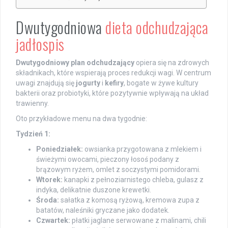
Dwutygodniowa
dieta odchudzająca
jadłospis
Dwutygodniowy plan odchudzający
opiera się na zdrowych
składnikach, które wspierają proces redukcji wagi. W centrum
uwagi znajdują się
jogurty
i
kefiry
, bogate w żywe kultury
bakterii oraz probiotyki, które pozytywnie wpływają na układ
trawienny.
Oto przykładowe menu na dwa tygodnie:
Tydzień 1:
Poniedziałek:
owsianka przygotowana z mlekiem i
świeżymi owocami, pieczony łosoś podany z
brązowym ryżem, omlet z soczystymi pomidorami.
Wtorek:
kanapki z pełnoziarnistego chleba, gulasz z
indyka, delikatnie duszone krewetki.
Środa:
sałatka z komosą ryżową, kremowa zupa z
batatów, naleśniki gryczane jako dodatek.
Czwartek:
płatki jaglane serwowane z malinami, chili