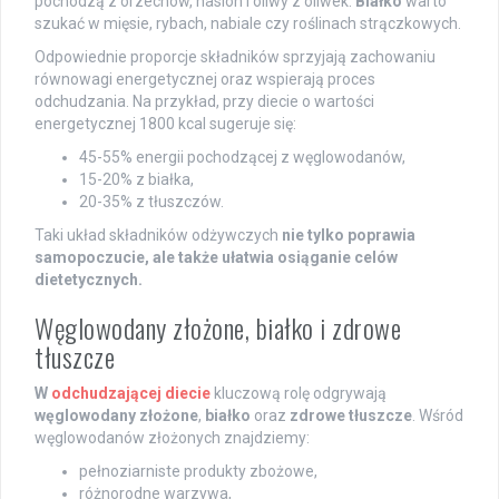
pochodzą z orzechów, nasion i oliwy z oliwek.
Białko
warto
szukać w mięsie, rybach, nabiale czy roślinach strączkowych.
Odpowiednie proporcje składników sprzyjają zachowaniu
równowagi energetycznej oraz wspierają proces
odchudzania. Na przykład, przy diecie o wartości
energetycznej 1800 kcal sugeruje się:
45-55% energii pochodzącej z węglowodanów,
15-20% z białka,
20-35% z tłuszczów.
Taki układ składników odżywczych
nie tylko poprawia
samopoczucie, ale także ułatwia osiąganie celów
dietetycznych.
Węglowodany złożone, białko i zdrowe
tłuszcze
W
odchudzającej diecie
kluczową rolę odgrywają
węglowodany złożone
,
białko
oraz
zdrowe tłuszcze
. Wśród
węglowodanów złożonych znajdziemy:
pełnoziarniste produkty zbożowe,
różnorodne warzywa,