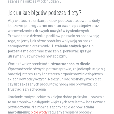
szanse na sukces w odchudzaniu.
Jak unikać błędów podczas diety?
Aby skutecznie unikać pułapek podczas stosowania diety,
kluczowe jest
regularne monitorowanie postępów
oraz
wprowadzanie
zdrowych nawyków żywieniowych
.
Prowadzenie dziennika posiłków pozwala na obserwację
tego, co jemy i jak różne produkty wpływają na nasze
samopoczucie oraz wyniki.
Ustalenie stałych godzin
jedzenia
ma ogromne znaczenie, ponieważ sprzyja
utrzymaniu równowagi metabolizmu.
Warto również pamiętać o
różnorodności w diecie
.
Wprowadzenie różnych potraw sprawia, że jadłospis staje się
bardziej interesujący i dostarcza organizmowi niezbędnych
składników odżywczych. Należy unikać restrykcyjnych diet
czy list zakazanych produktów; mogą one prowadzić do
frustracji i zniechęcenia.
Ustalanie małych celów to kolejna dobra praktyka – pozwala
to na stopniowe osiąganie większych rezultatów bez uczucia
przytłoczenia. Nie można zapominać o
odpowiednim
nawodnieniu
;
picie wody
regularnie wspiera procesy