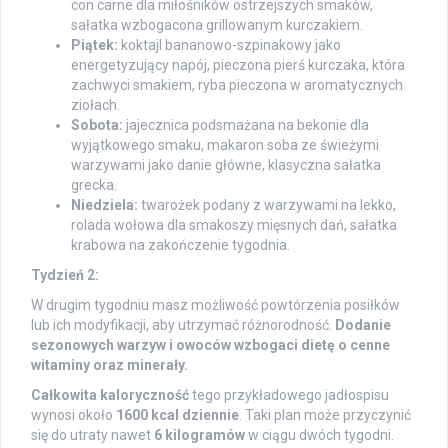
con carne dla miłośników ostrzejszych smaków,
sałatka wzbogacona grillowanym kurczakiem.
Piątek:
koktajl bananowo-szpinakowy jako
energetyzujący napój, pieczona pierś kurczaka, która
zachwyci smakiem, ryba pieczona w aromatycznych
ziołach.
Sobota:
jajecznica podsmażana na bekonie dla
wyjątkowego smaku, makaron soba ze świeżymi
warzywami jako danie główne, klasyczna sałatka
grecka.
Niedziela:
twarożek podany z warzywami na lekko,
rolada wołowa dla smakoszy mięsnych dań, sałatka
krabowa na zakończenie tygodnia.
Tydzień 2:
W drugim tygodniu masz możliwość powtórzenia posiłków
lub ich modyfikacji, aby utrzymać różnorodność.
Dodanie
sezonowych warzyw i owoców wzbogaci dietę o cenne
witaminy oraz minerały.
Całkowita kaloryczność
tego przykładowego jadłospisu
wynosi około
1600 kcal dziennie
. Taki plan może przyczynić
się do utraty nawet
6 kilogramów
w ciągu dwóch tygodni.