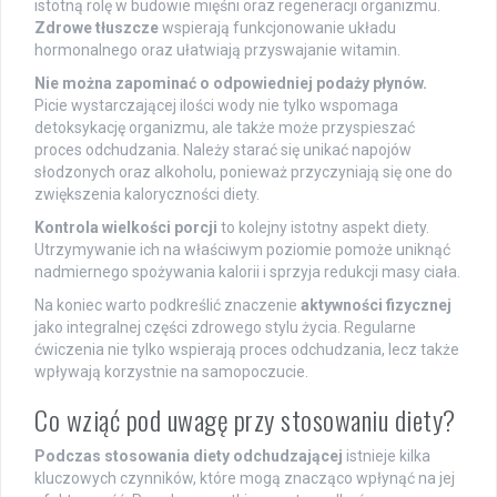
istotną rolę w budowie mięśni oraz regeneracji organizmu.
Zdrowe tłuszcze
wspierają funkcjonowanie układu
hormonalnego oraz ułatwiają przyswajanie witamin.
Nie można zapominać o odpowiedniej podaży płynów.
Picie wystarczającej ilości wody nie tylko wspomaga
detoksykację organizmu, ale także może przyspieszać
proces odchudzania. Należy starać się unikać napojów
słodzonych oraz alkoholu, ponieważ przyczyniają się one do
zwiększenia kaloryczności diety.
Kontrola wielkości porcji
to kolejny istotny aspekt diety.
Utrzymywanie ich na właściwym poziomie pomoże uniknąć
nadmiernego spożywania kalorii i sprzyja redukcji masy ciała.
Na koniec warto podkreślić znaczenie
aktywności fizycznej
jako integralnej części zdrowego stylu życia. Regularne
ćwiczenia nie tylko wspierają proces odchudzania, lecz także
wpływają korzystnie na samopoczucie.
Co wziąć pod uwagę przy stosowaniu diety?
Podczas stosowania diety odchudzającej
istnieje kilka
kluczowych czynników, które mogą znacząco wpłynąć na jej