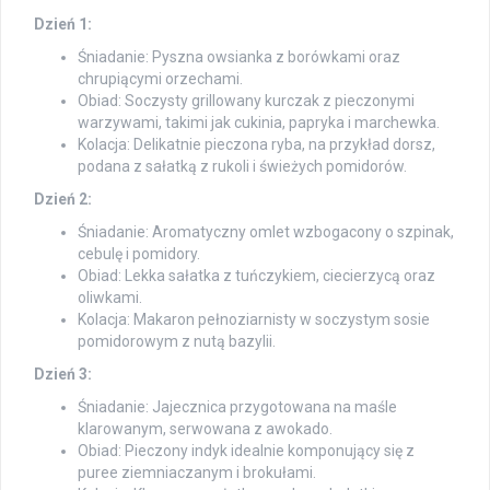
Dzień 1:
Śniadanie: Pyszna owsianka z borówkami oraz
chrupiącymi orzechami.
Obiad: Soczysty grillowany kurczak z pieczonymi
warzywami, takimi jak cukinia, papryka i marchewka.
Kolacja: Delikatnie pieczona ryba, na przykład dorsz,
podana z sałatką z rukoli i świeżych pomidorów.
Dzień 2:
Śniadanie: Aromatyczny omlet wzbogacony o szpinak,
cebulę i pomidory.
Obiad: Lekka sałatka z tuńczykiem, ciecierzycą oraz
oliwkami.
Kolacja: Makaron pełnoziarnisty w soczystym sosie
pomidorowym z nutą bazylii.
Dzień 3:
Śniadanie: Jajecznica przygotowana na maśle
klarowanym, serwowana z awokado.
Obiad: Pieczony indyk idealnie komponujący się z
puree ziemniaczanym i brokułami.