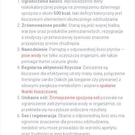
Ograniczenie kalorii
: Wprowadzenie diety
niskokalorycznej polega na zmniejszeniu dziennego
spożycia o około
500 kcal
, taki deficyt kaloryczny jest
kluczowym elementem skutecznego odchudzania.
Zrównoważone posiłki
: Staraj się jeść więcej białka,
warzyw oraz produktów pełnoziarnistych, rezygnacja
z słodyczy i przetworzonej żywności znacznie
przyspieszy proces chudnięcia.
Nawodnienie
: Pamiętaj o odpowiedniej ilości płynów –
picie wody
nie tylko oczyszcza organizm, ale także
pomaga tłumić uczucie głodu.
Regularna aktywność fizyczna
: Ćwiczenia są
kluczowe dla efektywnej utraty masy ciała, połączenie
treningów cardio (takich jak bieganie czy pływanie) z
siłowymi zwiększa metabolizm i wspiera
spalanie
tkanki tłuszczowej
.
Unikanie soli
:
Zmniejszenie spożycia soli
pozwala na
ograniczenie zatrzymywania wody w organizmie, co
przekłada się na szybsze widoczne rezultaty.
Sen i regeneracja
: Dbanie o odpowiednią ilość snu ma
ogromne znaczenie dla procesu odchudzania,
niedobór snu może prowadzić do wzrostu apetytu
oraz trudności w jego kontrolowaniu.