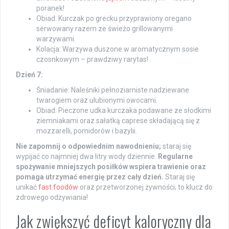
poranek!
Obiad: Kurczak po grecku przyprawiony oregano
serwowany razem ze świeżo grillowanymi
warzywami.
Kolacja: Warzywa duszone w aromatycznym sosie
czosnkowym – prawdziwy rarytas!
Dzień 7:
Śniadanie: Naleśniki pełnoziarniste nadziewane
twarogiem oraz ulubionymi owocami.
Obiad: Pieczone udka kurczaka podawane ze słodkimi
ziemniakami oraz sałatką caprese składającą się z
mozzarelli, pomidorów i bazylii.
Nie zapomnij o odpowiednim nawodnieniu;
staraj się
wypijać co najmniej dwa litry wody dziennie.
Regularne
spożywanie mniejszych posiłków wspiera trawienie oraz
pomaga utrzymać energię przez cały dzień.
Staraj się
unikać
fast foodów
oraz przetworzonej żywności; to klucz do
zdrowego odżywiania!
Jak zwiększyć deficyt kaloryczny dla