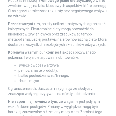
Podczas realizacji
7-dniowego planu dietetycznego
warto
zwrócić uwagę na kilka kluczowych aspektów, które pomogą
Ci osiągnąć zamierzone rezultaty bez negatywnego wpływu
na zdrowie.
Przede wszystkim,
należy unikać drastycznych ograniczeń
kalorycznych. Ekstremalne diety mogą prowadzić do
niedoborów żywieniowych oraz zredukować tempo
metabolizmu. Lepiej postawić na zrównoważoną dietę, która
dostarcza wszystkich niezbędnych składników odżywczych.
Kolejnym ważnym punktem
jest jakość spożywanego
jedzenia. Twoja dieta powinna obfitować w:
świeże owoce i warzywa,
pełnoziarniste produkty,
białko pochodzenia roślinnego,
chude mięso.
Ograniczenie soli, tłuszczu i rezygnacja ze słodyczy
znacząco wpłyną pozytywnie na efekty odchudzania.
Nie zapominaj również o tym,
że waga nie jest jedynym
wskaźnikiem postępów. Zmiany w wyglądzie mogą być
bardziej zauważalne niż zmiany masy ciała. Zamiast tego