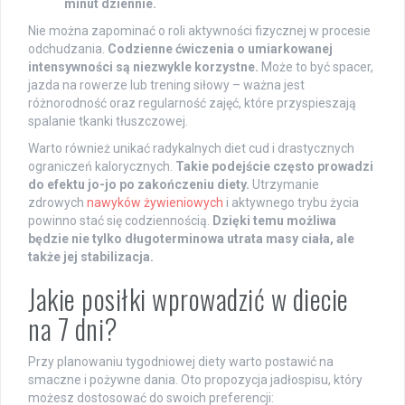
minut dziennie.
Nie można zapominać o roli aktywności fizycznej w procesie
odchudzania.
Codzienne ćwiczenia o umiarkowanej
intensywności są niezwykle korzystne.
Może to być spacer,
jazda na rowerze lub trening siłowy – ważna jest
różnorodność oraz regularność zajęć, które przyspieszają
spalanie tkanki tłuszczowej.
Warto również unikać radykalnych diet cud i drastycznych
ograniczeń kalorycznych.
Takie podejście często prowadzi
do efektu jo-jo po zakończeniu diety.
Utrzymanie
zdrowych
nawyków żywieniowych
i aktywnego trybu życia
powinno stać się codziennością.
Dzięki temu możliwa
będzie nie tylko długoterminowa utrata masy ciała, ale
także jej stabilizacja.
Jakie posiłki wprowadzić w diecie
na 7 dni?
Przy planowaniu tygodniowej diety warto postawić na
smaczne i pożywne dania. Oto propozycja jadłospisu, który
możesz dostosować do swoich preferencji: