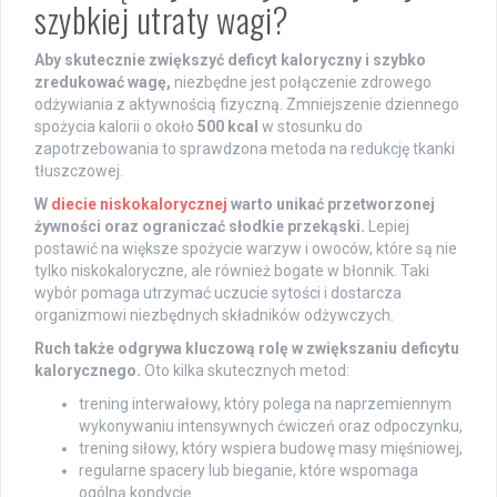
szybkiej utraty wagi?
Aby skutecznie zwiększyć deficyt kaloryczny i szybko
zredukować wagę,
niezbędne jest połączenie zdrowego
odżywiania z aktywnością fizyczną. Zmniejszenie dziennego
spożycia kalorii o około
500 kcal
w stosunku do
zapotrzebowania to sprawdzona metoda na redukcję tkanki
tłuszczowej.
W
diecie niskokalorycznej
warto unikać przetworzonej
żywności oraz ograniczać słodkie przekąski.
Lepiej
postawić na większe spożycie warzyw i owoców, które są nie
tylko niskokaloryczne, ale również bogate w błonnik. Taki
wybór pomaga utrzymać uczucie sytości i dostarcza
organizmowi niezbędnych składników odżywczych.
Ruch także odgrywa kluczową rolę w zwiększaniu deficytu
kalorycznego.
Oto kilka skutecznych metod:
trening interwałowy, który polega na naprzemiennym
wykonywaniu intensywnych ćwiczeń oraz odpoczynku,
trening siłowy, który wspiera budowę masy mięśniowej,
regularne spacery lub bieganie, które wspomaga
ogólną kondycję.