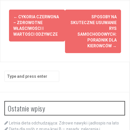
Post
←
CYKORIA CZERWONA
SPOSOBY NA
navigation
– ZDROWOTNE
SKUTECZNE USUWANIE
WŁAŚCIWOŚCI I
RYS
WARTOŚCI ODŻYWCZE
SAMOCHODOWYCH:
PORADNIK DLA
KIEROWCÓW
→
Search
for:
Ostatnie wpisy
Letnia dieta odchudzająca: Zdrowe nawyki i jadłospis na lato
Dieta dla osób z grupą krwi B – zasady, zalecenia i