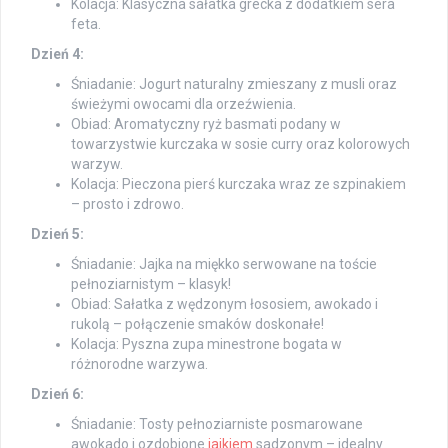
Kolacja: Klasyczna sałatka grecka z dodatkiem sera
feta.
Dzień 4:
Śniadanie: Jogurt naturalny zmieszany z musli oraz
świeżymi owocami dla orzeźwienia.
Obiad: Aromatyczny ryż basmati podany w
towarzystwie kurczaka w sosie curry oraz kolorowych
warzyw.
Kolacja: Pieczona pierś kurczaka wraz ze szpinakiem
– prosto i zdrowo.
Dzień 5:
Śniadanie: Jajka na miękko serwowane na toście
pełnoziarnistym – klasyk!
Obiad: Sałatka z wędzonym łososiem, awokado i
rukolą – połączenie smaków doskonałe!
Kolacja: Pyszna zupa minestrone bogata w
różnorodne warzywa.
Dzień 6:
Śniadanie: Tosty pełnoziarniste posmarowane
awokado i ozdobione
jajkiem
sadzonym – idealny