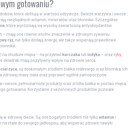
drowym gotowaniu?
adników, które obfitują w wartości odżywcze. Świeże warzywa i owoce
zają niezbędnych witamin, minerałów oraz błonnika. Szczególnie
nie
, które wyróżniają się wysoką zawartością antyoksydantów.
 – mają one równie istotne znaczenie w zdrowym żywieniu.
owy ryż
, nie tylko dodają energii, ale także wspierają prawidłowe
błonnika.
iać na chudsze mięsa – na przykład
kurczaka
lub
indyka
– oraz
ryby
Te składniki mają pozytywny wpływ na zdrowie serca.
ecierzyca
, są doskonałym źródłem białka roślinnego oraz błonnika. Ich
a zdrowej masy ciała oraz poprawić ogólne samopoczucie.
 i owoce, pełnoziarniste produkty oraz źródła białka w postaci mięsa,
ego gotowania. Korzystanie z sezonowych produktów pozwala
ę w zdrowej diecie. Są one bogatym źródłem nie tylko
witamin
i
e na stałe do swojego jadłospisu, aby wspierać zdrowe nawyki