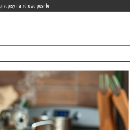
przepisy na zdrowe posiłki
tości odżywcze owocu
 serca i mięśni
hnika mycia i nitkowanie krok po kroku
a zdrowie skóry
zalecenia i przeciwwskazania