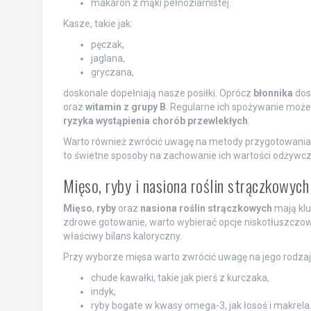
makaron z mąki pełnoziarnistej.
Kasze, takie jak:
pęczak,
jaglana,
gryczana,
doskonale dopełniają nasze posiłki. Oprócz
błonnika
dos
oraz
witamin z grupy B
. Regularne ich spożywanie może
ryzyka wystąpienia chorób przewlekłych
.
Warto również zwrócić uwagę na metody przygotowania 
to świetne sposoby na zachowanie ich wartości odżywcz
Mięso, ryby i nasiona roślin strączkowych
Mięso
,
ryby
oraz
nasiona roślin strączkowych
mają klu
zdrowe gotowanie, warto wybierać opcje niskotłuszczo
właściwy bilans kaloryczny.
Przy wyborze mięsa warto zwrócić uwagę na jego rodzaj.
chude kawałki, takie jak pierś z kurczaka,
indyk,
ryby bogate w kwasy omega-3, jak łosoś i makrela