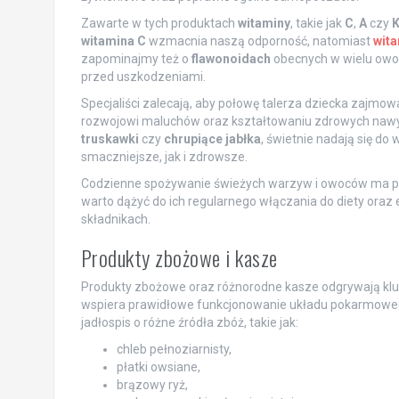
Zawarte w tych produktach
witaminy
, takie jak
C
,
A
czy
witamina C
wzmacnia naszą odporność, natomiast
wita
zapominajmy też o
flawonoidach
obecnych w wielu owoc
przed uszkodzeniami.
Specjaliści zalecają, aby połowę talerza dziecka zajmo
rozwojowi maluchów oraz kształtowaniu zdrowych nawyk
truskawki
czy
chrupiące jabłka
, świetnie nadają się do 
smaczniejsze, jak i zdrowsze.
Codzienne spożywanie świeżych warzyw i owoców ma pot
warto dążyć do ich regularnego włączania do diety ora
składnikach.
Produkty zbożowe i kasze
Produkty zbożowe oraz różnorodne kasze odgrywają kl
wspiera prawidłowe funkcjonowanie układu pokarmowego 
jadłospis o różne źródła zbóż, takie jak:
chleb pełnoziarnisty,
płatki owsiane,
brązowy ryż,