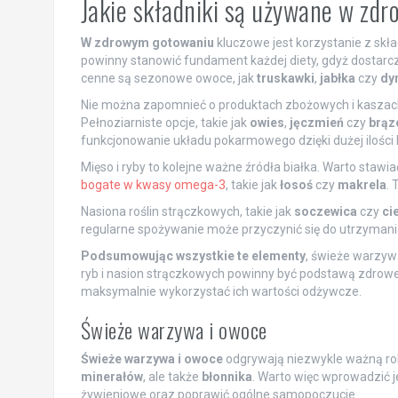
Jakie składniki są używane w z
W zdrowym gotowaniu
kluczowe jest korzystanie z skł
powinny stanowić fundament każdej diety, gdyż dostarc
cenne są sezonowe owoce, jak
truskawki
,
jabłka
czy
dy
Nie można zapomnieć o produktach zbożowych i kaszach
Pełnoziarniste opcje, takie jak
owies
,
jęczmień
czy
brąz
funkcjonowanie układu pokarmowego dzięki dużej ilości 
Mięso i ryby to kolejne ważne źródła białka. Warto staw
bogate w kwasy omega-3
, takie jak
łosoś
czy
makrela
. 
Nasiona roślin strączkowych, takie jak
soczewica
czy
ci
regularne spożywanie może przyczynić się do utrzymani
Podsumowując wszystkie te elementy
, świeże warzywa
ryb i nasion strączkowych powinny być podstawą zdrow
maksymalnie wykorzystać ich wartości odżywcze.
Świeże warzywa i owoce
Świeże warzywa i owoce
odgrywają niezwykle ważną rol
minerałów
, ale także
błonnika
. Warto więc wprowadzić j
żywieniowe oraz poprawić ogólne samopoczucie.