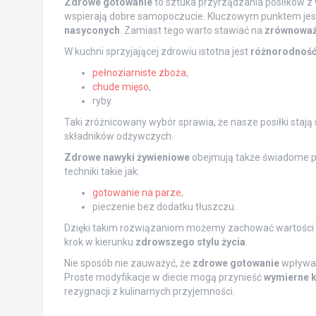
Zdrowe gotowanie
to sztuka przyrządzania posiłków 
wspierają dobre samopoczucie. Kluczowym punktem jes
nasyconych
. Zamiast tego warto stawiać na
zrównoważ
W kuchni sprzyjającej zdrowiu istotna jest
różnorodność
pełnoziarniste zboża
,
chude mięso
,
ryby.
Taki zróżnicowany wybór sprawia, że nasze posiłki stają
składników odżywczych.
Zdrowe nawyki żywieniowe
obejmują także świadome p
techniki takie jak:
gotowanie na parze
,
pieczenie bez dodatku tłuszczu.
Dzięki takim rozwiązaniom możemy zachować wartości o
krok w kierunku
zdrowszego stylu życia
.
Nie sposób nie zauważyć, że
zdrowe gotowanie
wpływa 
Proste modyfikacje w diecie mogą przynieść
wymierne k
rezygnacji z kulinarnych przyjemności.