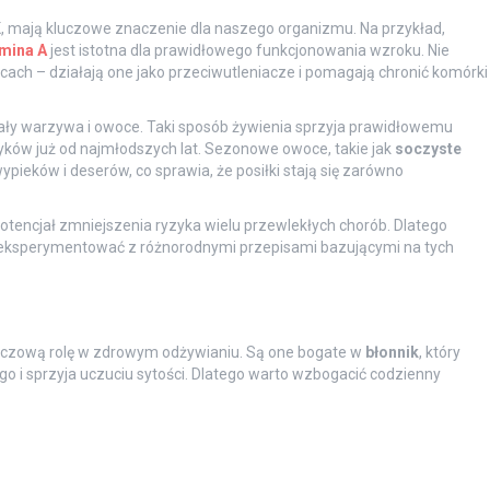
K
, mają kluczowe znaczenie dla naszego organizmu. Na przykład,
mina A
jest istotna dla prawidłowego funkcjonowania wzroku. Nie
ach – działają one jako przeciwutleniacze i pomagają chronić komórki
wały warzywa i owoce. Taki sposób żywienia sprzyja prawidłowemu
ów już od najmłodszych lat. Sezonowe owoce, takie jak
soczyste
wypieków i deserów, co sprawia, że posiłki stają się zarówno
encjał zmniejszenia ryzyka wielu przewlekłych chorób. Dlatego
z eksperymentować z różnorodnymi przepisami bazującymi na tych
uczową rolę w zdrowym odżywianiu. Są one bogate w
błonnik
, który
i sprzyja uczuciu sytości. Dlatego warto wzbogacić codzienny