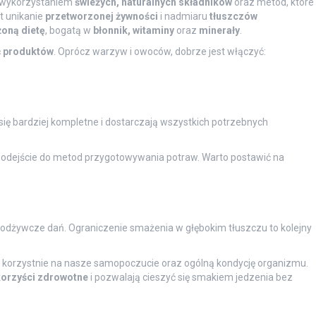
z wykorzystaniem
świeżych, naturalnych składników
oraz metod, które
t unikanie
przetworzonej żywności
i nadmiaru
tłuszczów
oną dietę
, bogatą w
błonnik, witaminy
oraz
minerały
.
 produktów
. Oprócz warzyw i owoców, dobrze jest włączyć:
 się bardziej kompletne i dostarczają wszystkich potrzebnych
odejście do metod przygotowywania potraw. Warto postawić na
dżywcze dań. Ograniczenie smażenia w głębokim tłuszczu to kolejny
korzystnie na nasze samopoczucie oraz ogólną kondycję organizmu.
orzyści zdrowotne
i pozwalają cieszyć się smakiem jedzenia bez