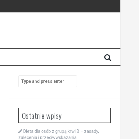
Search
for:
Ostatnie wpisy
Dieta dla osób z grupą krwi B – zasady,
zalecenia i przeciwwskazania