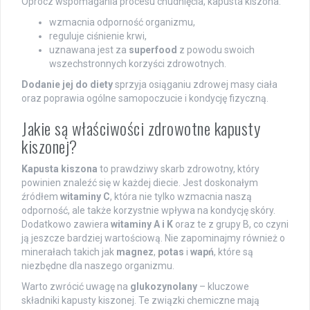
Oprócz wspomagania procesu chudnięcia, kapusta kiszona:
wzmacnia odporność organizmu,
reguluje ciśnienie krwi,
uznawana jest za
superfood
z powodu swoich
wszechstronnych korzyści zdrowotnych.
Dodanie jej do diety
sprzyja osiąganiu zdrowej masy ciała
oraz poprawia ogólne samopoczucie i kondycję fizyczną.
Jakie są właściwości zdrowotne kapusty
kiszonej?
Kapusta kiszona
to prawdziwy skarb zdrowotny, który
powinien znaleźć się w każdej diecie. Jest doskonałym
źródłem
witaminy C
, która nie tylko wzmacnia naszą
odporność, ale także korzystnie wpływa na kondycję skóry.
Dodatkowo zawiera
witaminy A i K
oraz te z grupy B, co czyni
ją jeszcze bardziej wartościową. Nie zapominajmy również o
minerałach takich jak
magnez
,
potas
i
wapń
, które są
niezbędne dla naszego organizmu.
Warto zwrócić uwagę na
glukozynolany
– kluczowe
składniki kapusty kiszonej. Te związki chemiczne mają