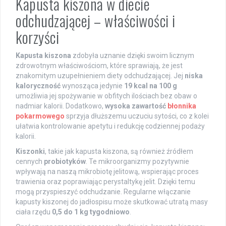
Kapusta kiszona w diecie
odchudzającej – właściwości i
korzyści
Kapusta kiszona
zdobyła uznanie dzięki swoim licznym
zdrowotnym właściwościom, które sprawiają, że jest
znakomitym uzupełnieniem diety odchudzającej. Jej
niska
kaloryczność
wynosząca jedynie
19 kcal na 100 g
umożliwia jej spożywanie w obfitych ilościach bez obaw o
nadmiar kalorii. Dodatkowo,
wysoka zawartość
błonnika
pokarmowego
sprzyja dłuższemu uczuciu sytości, co z kolei
ułatwia kontrolowanie apetytu i redukcję codziennej podaży
kalorii.
Kiszonki
, takie jak kapusta kiszona, są również źródłem
cennych
probiotyków
. Te mikroorganizmy pozytywnie
wpływają na naszą mikrobiotę jelitową, wspierając proces
trawienia oraz poprawiając perystaltykę jelit. Dzięki temu
mogą przyspieszyć odchudzanie. Regularne włączanie
kapusty kiszonej do jadłospisu może skutkować utratą masy
ciała rzędu
0,5 do 1 kg tygodniowo
.