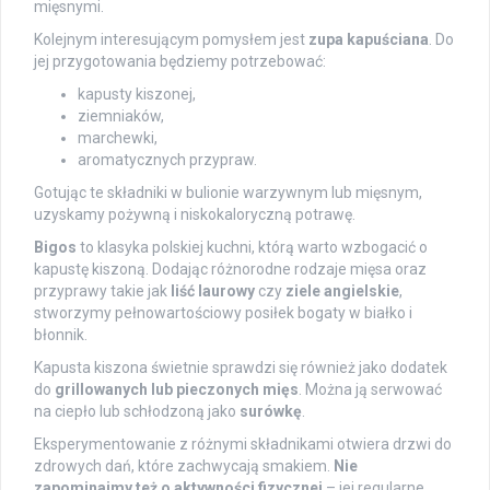
mięsnymi.
Kolejnym interesującym pomysłem jest
zupa kapuściana
. Do
jej przygotowania będziemy potrzebować:
kapusty kiszonej,
ziemniaków,
marchewki,
aromatycznych przypraw.
Gotując te składniki w bulionie warzywnym lub mięsnym,
uzyskamy pożywną i niskokaloryczną potrawę.
Bigos
to klasyka polskiej kuchni, którą warto wzbogacić o
kapustę kiszoną. Dodając różnorodne rodzaje mięsa oraz
przyprawy takie jak
liść laurowy
czy
ziele angielskie
,
stworzymy pełnowartościowy posiłek bogaty w białko i
błonnik.
Kapusta kiszona świetnie sprawdzi się również jako dodatek
do
grillowanych lub pieczonych mięs
. Można ją serwować
na ciepło lub schłodzoną jako
surówkę
.
Eksperymentowanie z różnymi składnikami otwiera drzwi do
zdrowych dań, które zachwycają smakiem.
Nie
zapominajmy też o aktywności fizycznej
– jej regularne