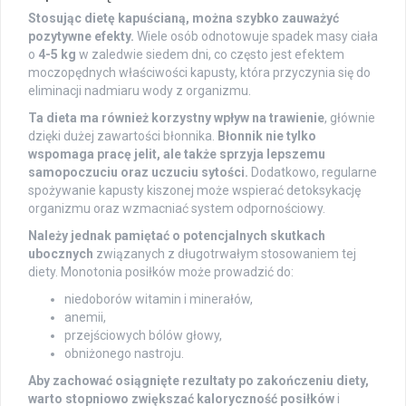
Stosując dietę kapuścianą, można szybko zauważyć
pozytywne efekty.
Wiele osób odnotowuje spadek masy ciała
o
4-5 kg
w zaledwie siedem dni, co często jest efektem
moczopędnych właściwości kapusty, która przyczynia się do
eliminacji nadmiaru wody z organizmu.
Ta dieta ma również korzystny wpływ na trawienie
, głównie
dzięki dużej zawartości błonnika.
Błonnik nie tylko
wspomaga pracę jelit, ale także sprzyja lepszemu
samopoczuciu oraz uczuciu sytości.
Dodatkowo, regularne
spożywanie kapusty kiszonej może wspierać detoksykację
organizmu oraz wzmacniać system odpornościowy.
Należy jednak pamiętać o potencjalnych skutkach
ubocznych
związanych z długotrwałym stosowaniem tej
diety. Monotonia posiłków może prowadzić do:
niedoborów witamin i minerałów,
anemii,
przejściowych bólów głowy,
obniżonego nastroju.
Aby zachować osiągnięte rezultaty po zakończeniu diety,
warto stopniowo zwiększać kaloryczność posiłków
i