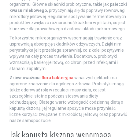
organizmu. Główne składniki probiotyczne, takie jak
pałeczki
kwasu mlekowego
, przyczyniają się do poprawy równowagi
mikroflory jelitowej. Regularne spożywanie fermentowanych
produktów zwiększa różnorodność bakterii w jelitach, co jest
kluczowe dla prawidłowego działania układu pokarmowego.
Te korzystne mikroorganizmy wspomagają trawienie oraz
usprawniają absorpcję składników odżywczych. Dzięki nim
perystaltyka jelit przebiega sprawniej, co z kolei pozytywnie
wpływa na cały proces trawienia. Dodatkowo, probiotyki
wzmacniają barierę jelitową, co chroni przed infekcjami i
stanami zapalnymi.
Zrównoważona
flora bakteryjna
w naszych jelitach ma
ogromne znaczenie dla ogólnego zdrowia. Probiotyki mogą
także odgrywać rolę w regulacji masy ciała, co jest
szczególnie istotne podczas stosowania diety
odchudzającej. Dlatego warto wzbogacić codzienną dietę o
kapustę kiszoną; jej regularne spożycie może przynieść
liczne korzyści związane z mikrobiotą jelitową oraz poprawić
nasze samopoczucie.
Jak kapusta kiszona wspomaga