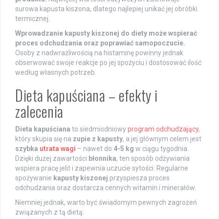
surowa kapusta kiszona, dlatego najlepiej unikać jej obróbki
termicznej.
Wprowadzanie kapusty kiszonej do diety może wspierać
proces odchudzania oraz poprawiać samopoczucie.
Osoby z nadwrażliwością na histaminę powinny jednak
obserwować swoje reakcje po jej spożyciu i dostosować ilość
według własnych potrzeb.
Dieta kapuściana – efekty i
zalecenia
Dieta kapuściana
to siedmiodniowy
program odchudzający
,
który skupia się na
zupie z kapusty
, a jej głównym celem jest
szybka
utrata wagi
– nawet do
4-5 kg
w ciągu tygodnia.
Dzięki dużej zawartości
błonnika
, ten sposób odżywiania
wspiera pracę jelit i zapewnia uczucie sytości. Regularne
spożywanie
kapusty kiszonej
przyspiesza proces
odchudzania oraz dostarcza cennych witamin i minerałów.
Niemniej jednak, warto być świadomym pewnych zagrożeń
związanych z tą dietą: