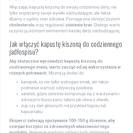
Włączając kapustę kiszoną do swojej codziennej diety, nie
tylko wspieramy swoje wysiłki odchudzające, ale także
dbamy o ogólny stan zdrowia. Pomaga ona obniżyć poziom
cholesterolu
oraz regulować
ciśnienie krwi
. Dlatego warto
uczynić ją istotnym elementem każdej diety odchudzającej.
Jak włączyć kapustę kiszoną do codziennego
jadłospisu?
Aby skutecznie wprowadzić kapustę kiszoną do
codziennego menu, warto zacząć od jej wykorzystania w
różnych potrawach.
Można ją dodać do:
kanapek, co nie tylko wzbogaci smak, ale także
podniesie wartość odżywczą posiłków,
sałatek, gdzie świetnie komponuje się z warzywami i
zdrowymi tłuszczami, takimi jak oliwa z oliwek,
zup czy dań głównych, na przykład bigosu lub
kapuśniaku.
Eksperci zalecają spożywanie 100-150 g dziennie, aby
czerpać korzyści ze zdrowotnych właściwości tego
produktu.
Najwięcej wartości odżywczych zachowuje