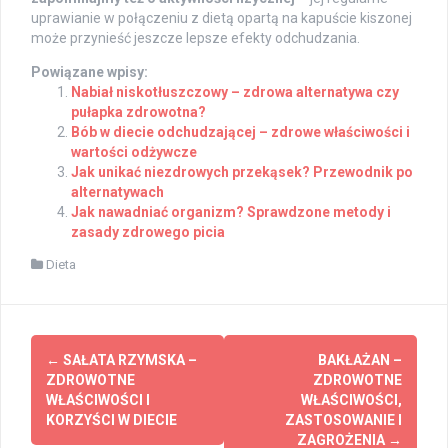
uprawianie w połączeniu z dietą opartą na kapuście kiszonej
może przynieść jeszcze lepsze efekty odchudzania.
Powiązane wpisy:
Nabiał niskotłuszczowy – zdrowa alternatywa czy
pułapka zdrowotna?
Bób w diecie odchudzającej – zdrowe właściwości i
wartości odżywcze
Jak unikać niezdrowych przekąsek? Przewodnik po
alternatywach
Jak nawadniać organizm? Sprawdzone metody i
zasady zdrowego picia
Dieta
Post
←
SAŁATA RZYMSKA –
BAKŁAŻAN –
navigation
ZDROWOTNE
ZDROWOTNE
WŁAŚCIWOŚCI I
WŁAŚCIWOŚCI,
KORZYŚCI W DIECIE
ZASTOSOWANIE I
ZAGROŻENIA
→