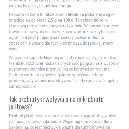
nie martwiąc się o nadmiar energii.
Kapusta kiszona to także źródło
błonnika pokarmowego
–
znajduje się go około
2,5 g na 100 g
. Ten składnik pełni
kluczową rolę w codziennym odżywianiu. Wspomaga proces
trawienia i pozwala na dłużej zachować uczucie sytości, co
ogranicza chęć podjadania między posiłkami. Jest to
szczególnie ważne dla tych, którzy dążą do redukcji masy
ciała.
Włączenie kapusty kiszonej do diety może sprzyjać redukcji
tkanki tłuszczowej. Niska kaloryczność połączona z wysokim
poziomem błonnika przynosi liczne korzyści zdrowotne.
Dlatego warto rozważyć regularne spożywanie tego
produktu, aby wspierać efektywność diety i poprawić ogólne
samopoczucie.
Jak probiotyki wpływają na mikrobiotę
jelitową?
Probiotyki
obecne w kapuście kiszonej mają istotny wpływ
na naszą jelitową mikrobiotę. Wspierają one zdrową florę
bakteryjną, co jest niezwykle ważne dla funkcjonowania