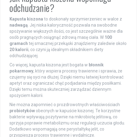
odchudzanie?
Kapusta kiszona
to doskonały sprzymierzeniec w walce z
nadwagą
. Jej niska kaloryczność pozwala na swobodne
spożywanie większych ilości, co jest szczególnie ważne dla
osób pragnących osiągnąć zdrową masę ciała. W
100
gramach
tej smacznej przekąski znajdziemy zaledwie około
20 kalorii
, co czyni ją idealnym składnikiem diety
odchudzającej.
Co więcej, kapusta kiszona jest bogata w
błonnik
pokarmowy
, który wspiera procesy trawienne i sprawia, że
czujemy się syci na dłużej. Dzięki niemu łatwiej kontrolować
apetyt oraz ograniczać chęć podjadania między posiłkami.
Dzięki temu można skuteczniej zarządzać dziennym
spożyciem kalorii.
Nie można zapomnieć o prozdrowotnych właściwościach
probiotyków
obecnych w kapuście kiszonej. Te korzystne
bakterie wpływają pozytywnie na mikrobiotę jelitową, co
sprzyja poprawie metabolizmu oraz regulacji uczucia głodu.
Dodatkowo wspomagają one perystaltykę jelit, co
przyspiesza procesy trawienne i wydalnicze.