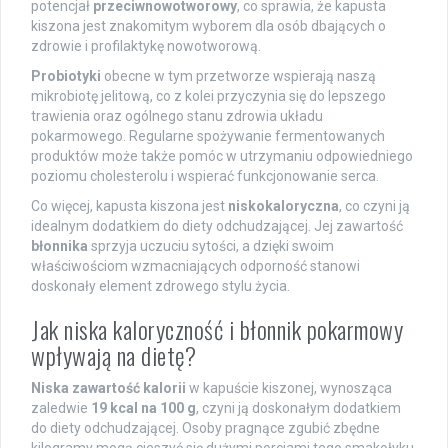
potencjał
przeciwnowotworowy
, co sprawia, że kapusta
kiszona jest znakomitym wyborem dla osób dbających o
zdrowie i profilaktykę nowotworową.
Probiotyki
obecne w tym przetworze wspierają naszą
mikrobiotę jelitową, co z kolei przyczynia się do lepszego
trawienia oraz ogólnego stanu zdrowia układu
pokarmowego. Regularne spożywanie fermentowanych
produktów może także pomóc w utrzymaniu odpowiedniego
poziomu cholesterolu i wspierać funkcjonowanie serca.
Co więcej, kapusta kiszona jest
niskokaloryczna
, co czyni ją
idealnym dodatkiem do diety odchudzającej. Jej zawartość
błonnika
sprzyja uczuciu sytości, a dzięki swoim
właściwościom wzmacniających odporność stanowi
doskonały element zdrowego stylu życia.
Jak niska kaloryczność i błonnik pokarmowy
wpływają na dietę?
Niska zawartość kalorii
w kapuście kiszonej, wynosząca
zaledwie
19 kcal na 100 g
, czyni ją doskonałym dodatkiem
do diety odchudzającej. Osoby pragnące zgubić zbędne
kilogramy mogą cieszyć się dużymi porcjami tego smakołyku,