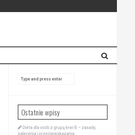
Search
for:
Ostatnie wpisy
Dieta dla osób z grupą krwi B – zasady,
zalecenia i przeciwwskazania