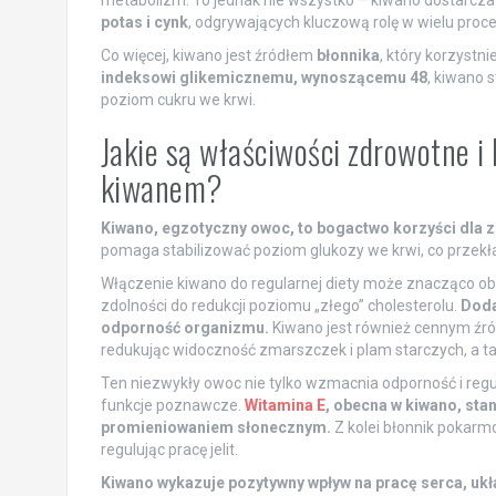
metabolizm. To jednak nie wszystko – kiwano dostarcz
potas i cynk
, odgrywających kluczową rolę w wielu proce
Co więcej, kiwano jest źródłem
błonnika
, który korzystni
indeksowi glikemicznemu, wynoszącemu 48
, kiwano 
poziom cukru we krwi.
Jakie są właściwości zdrowotne i
kiwanem?
Kiwano, egzotyczny owoc, to bogactwo korzyści dla z
pomaga stabilizować poziom glukozy we krwi, co przekł
Włączenie kiwano do regularnej diety może znacząco ob
zdolności do redukcji poziomu „złego” cholesterolu.
Doda
odporność organizmu.
Kiwano jest również cennym źród
redukując widoczność zmarszczek i plam starczych, a ta
Ten niezwykły owoc nie tylko wzmacnia odporność i regu
funkcje poznawcze.
Witamina E
, obecna w kiwano, sta
promieniowaniem słonecznym.
Z kolei błonnik pokar
regulując pracę jelit.
Kiwano wykazuje pozytywny wpływ na pracę serca, ukł