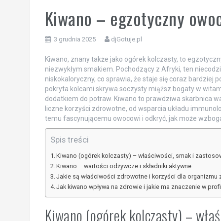
Kiwano – egzotyczny owoc
3 grudnia 2025
djGotuje.pl
Kiwano, znany także jako ogórek kolczasty, to egzotycz
niezwykłym smakiem. Pochodzący z Afryki, ten niecodzie
niskokaloryczny, co sprawia, że staje się coraz bardzie
pokryta kolcami skrywa soczysty miąższ bogaty w witamin
dodatkiem do potraw. Kiwano to prawdziwa skarbnica wa
liczne korzyści zdrowotne, od wsparcia układu immunolo
temu fascynującemu owocowi i odkryć, jak może wzbogac
Spis treści
Kiwano (ogórek kolczasty) – właściwości, smak i zastoso
Kiwano – wartości odżywcze i składniki aktywne
Jakie są właściwości zdrowotne i korzyści dla organizmu
Jak kiwano wpływa na zdrowie i jakie ma znaczenie w prof
Kiwano (ogórek kolczasty) – właś