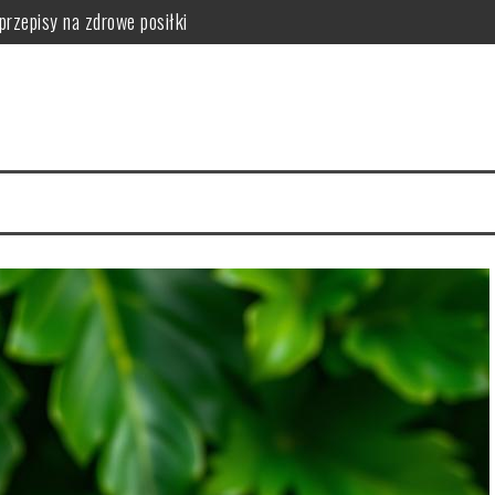
przepisy na zdrowe posiłki
tości odżywcze owocu
 serca i mięśni
hnika mycia i nitkowanie krok po kroku
a zdrowie skóry
zalecenia i przeciwwskazania