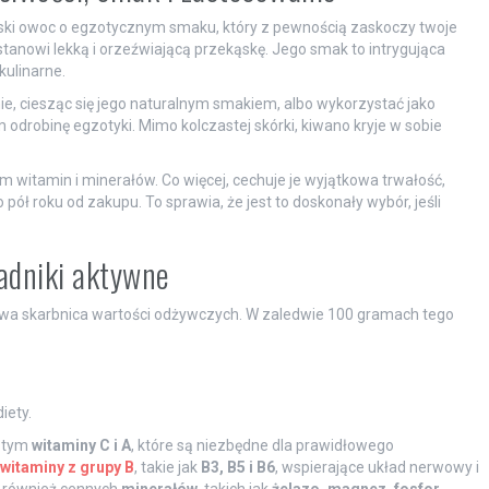
ański owoc o egzotycznym smaku, który z pewnością zaskoczy twoje
 stanowi lekką i orzeźwiającą przekąskę. Jego smak to intrygująca
ulinarne.
 ciesząc się jego naturalnym smakiem, albo wykorzystać jako
m odrobinę egzotyki. Mimo kolczastej skórki, kiwano kryje w sobie
witamin i minerałów. Co więcej, cechuje je wyjątkowa trwałość,
ół roku od zakupu. To sprawia, że jest to doskonały wybór, jeśli
adniki aktywne
ziwa skarbnica wartości odżywczych. W zaledwie 100 gramach tego
iety.
w tym
witaminy C i A
, które są niezbędne dla prawidłowego
witaminy z grupy B
, takie jak
B3, B5 i B6
, wspierające układ nerwowy i