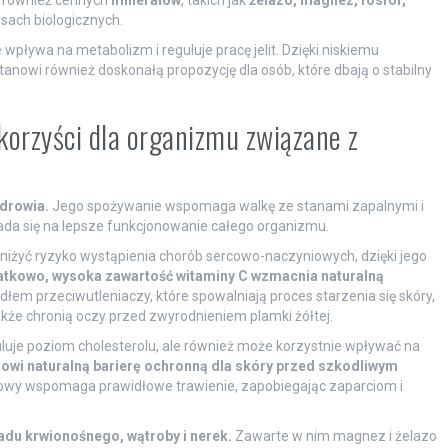
a również cennych
minerałów
, takich jak
żelazo, magnez, fosfor,
sach biologicznych.
e wpływa na metabolizm i reguluje pracę jelit. Dzięki niskiemu
stanowi również doskonałą propozycję dla osób, które dbają o stabilny
 korzyści dla organizmu związane z
drowia.
Jego spożywanie wspomaga walkę ze stanami zapalnymi i
ada się na lepsze funkcjonowanie całego organizmu.
niżyć ryzyko wystąpienia chorób sercowo-naczyniowych, dzięki jego
tkowo, wysoka zawartość witaminy C wzmacnia naturalną
łem przeciwutleniaczy, które spowalniają proces starzenia się skóry,
kże chronią oczy przed zwyrodnieniem plamki żółtej.
luje poziom cholesterolu, ale również może korzystnie wpływać na
nowi naturalną barierę ochronną dla skóry przed szkodliwym
mowy wspomaga prawidłowe trawienie, zapobiegając zaparciom i
adu krwionośnego, wątroby i nerek.
Zawarte w nim magnez i żelazo