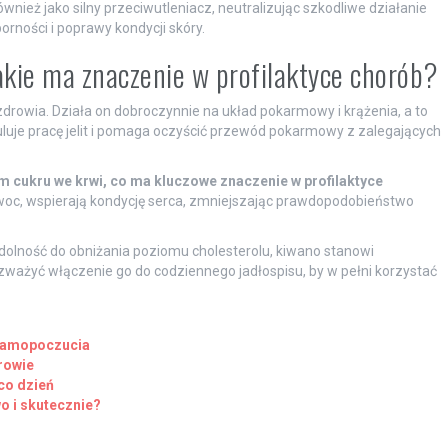
również jako silny przeciwutleniacz, neutralizując szkodliwe działanie
rności i poprawy kondycji skóry.
akie ma znaczenie w profilaktyce chorób?
rowia. Działa on dobroczynnie na układ pokarmowy i krążenia, a to
uluje pracę jelit i pomaga oczyścić przewód pokarmowy z zalegających
cukru we krwi, co ma kluczowe znaczenie w profilaktyce
owoc, wspierają kondycję serca, zmniejszając prawdopodobieństwo
zdolność do obniżania poziomu cholesterolu, kiwano stanowi
ważyć włączenie go do codziennego jadłospisu, by w pełni korzystać
 samopoczucia
rowie
co dzień
o i skutecznie?