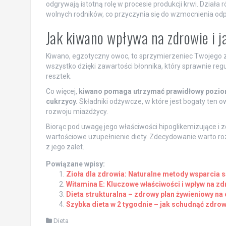
odgrywają istotną rolę w procesie produkcji krwi. Działa 
wolnych rodników, co przyczynia się do wzmocnienia odpo
Jak kiwano wpływa na zdrowie i j
Kiwano, egzotyczny owoc, to sprzymierzeniec Twojego zd
wszystko dzięki zawartości błonnika, który sprawnie reg
resztek.
Co więcej,
kiwano pomaga utrzymać prawidłowy poziom 
cukrzycy.
Składniki odżywcze, w które jest bogaty ten 
rozwoju miażdżycy.
Biorąc pod uwagę jego właściwości hipoglikemizujące i 
wartościowe uzupełnienie diety. Zdecydowanie warto roz
z jego zalet.
Powiązane wpisy:
Zioła dla zdrowia: Naturalne metody wsparcia
Witamina E: Kluczowe właściwości i wpływ na zd
Dieta strukturalna – zdrowy plan żywieniowy na 
Szybka dieta w 2 tygodnie – jak schudnąć zdrow
Dieta