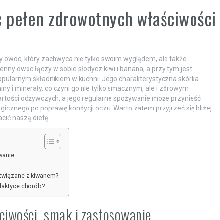
 pełen zdrowotnych właściwości
ny owoc, który zachwyca nie tylko swoim wyglądem, ale także
nny owoc łączy w sobie słodycz kiwi i banana, a przy tym jest
j popularnym składnikiem w kuchni. Jego charakterystyczna skórka
y i minerały, co czyni go nie tylko smacznym, ale i zdrowym
rtości odżywczych, a jego regularne spożywanie może przynieść
gicznego po poprawę kondycji oczu. Warto zatem przyjrzeć się bliżej
ić naszą dietę.
wanie
 związane z kiwanem?
ilaktyce chorób?
ciwości, smak i zastosowanie