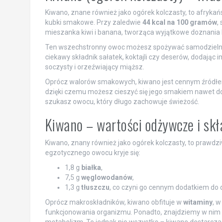
Kiwano, znane również jako ogórek kolczasty, to afryk
kubki smakowe. Przy zaledwie
44 kcal na 100 gramów
,
mieszanka kiwi i banana, tworząca wyjątkowe doznania k
Ten wszechstronny owoc możesz spożywać samodzielnie,
ciekawy składnik sałatek, koktajli czy deserów, dodając i
soczysty i orzeźwiający miąższ.
Oprócz walorów smakowych, kiwano jest cennym źródłem 
dzięki czemu możesz cieszyć się jego smakiem nawet do p
szukasz owocu, który długo zachowuje świeżość.
Kiwano – wartości odżywcze i skł
Kiwano, znany również jako ogórek kolczasty, to prawd
egzotycznego owocu kryje się:
1,8 g
białka
,
7,5 g
węglowodanów
,
1,3 g
tłuszczu
, co czyni go cennym dodatkiem do d
Oprócz makroskładników, kiwano obfituje w
witaminy
, 
funkcjonowania organizmu. Ponadto, znajdziemy w nim