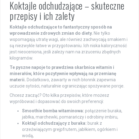
Koktajle odchudzające – skuteczne
przepisy i ich zalety
Koktajle odchudzające to fantastyczny sposób na
wprowadzenie zdrowych zmian do diety.
Nie tylko
wspomagają utratę wagi, ale również zachwycają smakiem i
są niezwykle łatwe w przygotowaniu. Ich niska kaloryczność
jest nieoceniona, jeśli zależy nam na zrzuceniu zbędnych
kilogramów.
Te pyszne napoje to prawdziwa skarbnica witamin i
minerałów, które pozytywnie wpływają na przemianę
materii.
Dodatkowo, zawarty w nich błonnik zapewnia
uczucie sytości, naturalnie ograniczając spożywane porcje.
Chcesz zacząć? Oto kilka przepisów, które możesz
wypróbować i dopasować do swoich preferencji:
Smoothie bomba witaminowa:
połączenie buraka,
jabłka, marchewki, pomarańczy i odrobiny imbiru,
Koktajl odchudzający z buraka:
burak z
orzeźwiającym grejpfrutem, jabłkiem, ogórkiem i
wodą,