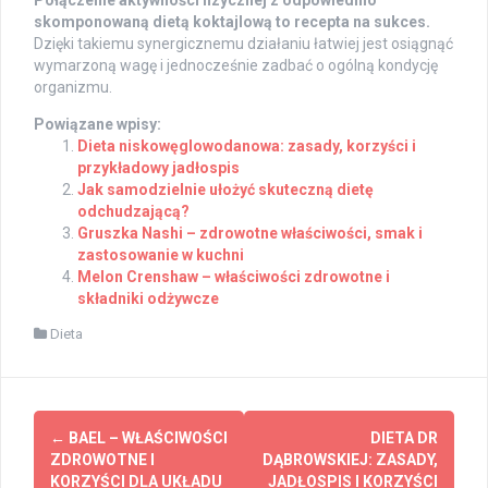
skomponowaną dietą koktajlową to recepta na sukces.
Dzięki takiemu synergicznemu działaniu łatwiej jest osiągnąć
wymarzoną wagę i jednocześnie zadbać o ogólną kondycję
organizmu.
Powiązane wpisy:
Dieta niskowęglowodanowa: zasady, korzyści i
przykładowy jadłospis
Jak samodzielnie ułożyć skuteczną dietę
odchudzającą?
Gruszka Nashi – zdrowotne właściwości, smak i
zastosowanie w kuchni
Melon Crenshaw – właściwości zdrowotne i
składniki odżywcze
Dieta
Post
←
BAEL – WŁAŚCIWOŚCI
DIETA DR
navigation
ZDROWOTNE I
DĄBROWSKIEJ: ZASADY,
KORZYŚCI DLA UKŁADU
JADŁOSPIS I KORZYŚCI