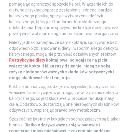
pomagając ograniczyć spożycie kalorii. Włączenie ich do
diety, na przykład poprzez zastąpienie jednego, bardziej
kalorycznego posiłku, sprzyja wytworzeniu deficytu
kalorycznego, który jest fundamentem skutecznego
odchudzania. Regularne spożywanie koktajli może również
pozytywnie wpłynąć na ogólne funkcjonowanie organizmu.
Należy jednak pamiętać, że same koktajle, spożywane bez
odpowiednio zbilansowanej diety i wspomnianego deficytu
kalorycznego, mogą nie przynieść oczekiwanych efektów.
Restrykcyjne diety
koktajlowe, polegające na piciu
wyłącznie koktajli kilka razy dziennie, niosą ze sobą
ryzyko niedoborów ważnych składników odżywczych i
mogą skutkować efektem jo-jo.
Koktajle odchudzające, dzięki swojej niskiej kaloryczności i
właściwościom sycącym, pomagają w utrzymaniu deficytu
kalorycznego, co jest kluczowe w procesie redukcji masy
ciała. Dodatkowo, dostarczają one niezbędnych składników
odżywczych, wspierając prawidłowy metabolizm.
Szczególnie istotne w koktajlach odchudzających są białko i
błonnik.
Białko odgrywa ważną rolę w budowie i
regeneracji masy mięśniowej, szczególnie podczas