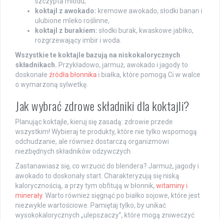
szczypta miodu,
koktajl z awokado:
kremowe awokado, słodki banan i
ulubione mleko roślinne,
koktajl z burakiem:
słodki burak, kwaskowe jabłko,
rozgrzewający imbir i woda.
Wszystkie te koktajle bazują na niskokalorycznych
składnikach.
Przykładowo, jarmuż, awokado i jagody to
doskonałe
źródła błonnika
i białka, które pomogą Ci w walce
o wymarzoną sylwetkę.
Jak wybrać zdrowe składniki dla koktajli?
Planując koktajle, kieruj się zasadą: zdrowie przede
wszystkim! Wybieraj te produkty, które nie tylko wspomogą
odchudzanie, ale również dostarczą organizmowi
niezbędnych składników odżywczych.
Zastanawiasz się, co wrzucić do blendera? Jarmuż, jagody i
awokado to doskonały start. Charakteryzują się niską
kalorycznością, a przy tym obfitują w błonnik,
witaminy i
minerały
. Warto również sięgnąć po białko sojowe, które jest
niezwykle wartościowe. Pamiętaj tylko, by unikać
wysokokalorycznych „ulepszaczy”, które mogą zniweczyć