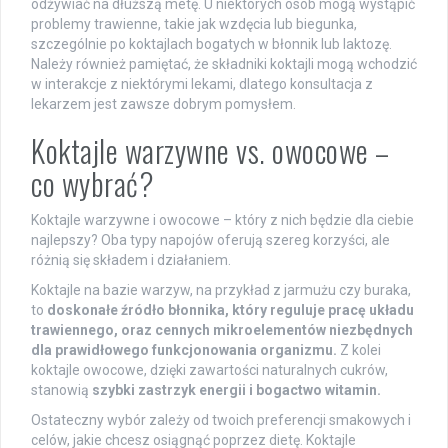
odżywiać na dłuższą metę. U niektórych osób mogą wystąpić
problemy trawienne, takie jak wzdęcia lub biegunka,
szczególnie po koktajlach bogatych w błonnik lub laktozę.
Należy również pamiętać, że składniki koktajli mogą wchodzić
w interakcje z niektórymi lekami, dlatego konsultacja z
lekarzem jest zawsze dobrym pomysłem.
Koktajle warzywne vs. owocowe –
co wybrać?
Koktajle warzywne i owocowe – który z nich będzie dla ciebie
najlepszy? Oba typy napojów oferują szereg korzyści, ale
różnią się składem i działaniem.
Koktajle na bazie warzyw, na przykład z jarmużu czy buraka,
to
doskonałe źródło błonnika, który reguluje pracę układu
trawiennego, oraz cennych mikroelementów niezbędnych
dla prawidłowego funkcjonowania organizmu.
Z kolei
koktajle owocowe, dzięki zawartości naturalnych cukrów,
stanowią
szybki zastrzyk energii i bogactwo witamin.
Ostateczny wybór zależy od twoich preferencji smakowych i
celów, jakie chcesz osiągnąć poprzez dietę. Koktajle