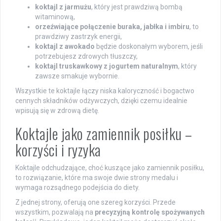
koktajl z jarmużu
, który jest prawdziwą bombą
witaminową,
orzeźwiające połączenie buraka, jabłka i imbiru
, to
prawdziwy zastrzyk energii,
koktajl z awokado
będzie doskonałym wyborem, jeśli
potrzebujesz zdrowych tłuszczy,
koktajl truskawkowy z jogurtem naturalnym
, który
zawsze smakuje wybornie.
Wszystkie te koktajle łączy niska kaloryczność i bogactwo
cennych składników odżywczych, dzięki czemu idealnie
wpisują się w zdrową dietę.
Koktajle jako zamiennik posiłku –
korzyści i ryzyka
Koktajle odchudzające, choć kuszące jako zamiennik posiłku,
to rozwiązanie, które ma swoje dwie strony medalu i
wymaga rozsądnego podejścia do diety.
Z jednej strony, oferują one szereg korzyści. Przede
wszystkim, pozwalają na
precyzyjną kontrolę spożywanych