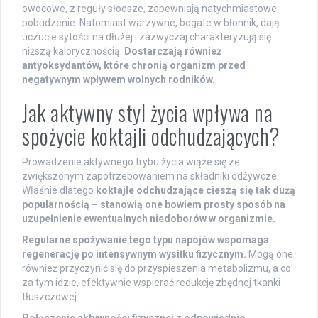
owocowe, z reguły słodsze, zapewniają natychmiastowe
pobudzenie. Natomiast warzywne, bogate w błonnik, dają
uczucie sytości na dłużej i zazwyczaj charakteryzują się
niższą kalorycznością.
Dostarczają również
antyoksydantów, które chronią organizm przed
negatywnym wpływem wolnych rodników.
Jak aktywny styl życia wpływa na
spożycie koktajli odchudzających?
Prowadzenie aktywnego trybu życia wiąże się ze
zwiększonym zapotrzebowaniem na składniki odżywcze.
Właśnie dlatego
koktajle odchudzające cieszą się tak dużą
popularnością – stanowią one bowiem prosty sposób na
uzupełnienie ewentualnych niedoborów w organizmie.
Regularne spożywanie tego typu napojów wspomaga
regenerację po intensywnym wysiłku fizycznym.
Mogą one
również przyczynić się do przyspieszenia metabolizmu, a co
za tym idzie, efektywnie wspierać redukcję zbędnej tkanki
tłuszczowej.
Połączenie aktywności fizycznej z odpowiednio