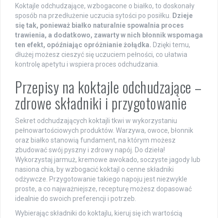
Koktajle odchudzające, wzbogacone o białko, to doskonały
sposób na przedłużenie uczucia sytości po posiłku.
Dzieje
się tak, ponieważ białko naturalnie spowalnia proces
trawienia, a dodatkowo, zawarty w nich błonnik wspomaga
ten efekt, opóźniając opróżnianie żołądka.
Dzięki temu,
dłużej możesz cieszyć się uczuciem pełności, co ułatwia
kontrolę apetytu i wspiera proces odchudzania.
Przepisy na koktajle odchudzające –
zdrowe składniki i przygotowanie
Sekret odchudzających koktajli tkwi w wykorzystaniu
pełnowartościowych produktów. Warzywa, owoce, błonnik
oraz białko stanowią fundament, na którym możesz
zbudować swój pyszny i zdrowy napój. Do dzieła!
Wykorzystaj jarmuż, kremowe awokado, soczyste jagody lub
nasiona chia, by wzbogacić koktajl o cenne składniki
odżywcze. Przygotowanie takiego napoju jest niezwykle
proste, a co najważniejsze, recepturę możesz dopasować
idealnie do swoich preferencji i potrzeb.
Wybierając składniki do koktajlu, kieruj się ich wartością