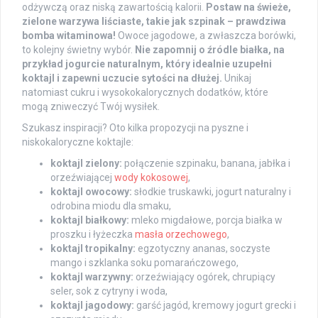
odżywczą oraz niską zawartością kalorii.
Postaw na świeże,
zielone warzywa liściaste, takie jak szpinak – prawdziwa
bomba witaminowa!
Owoce jagodowe, a zwłaszcza borówki,
to kolejny świetny wybór.
Nie zapomnij o źródle białka, na
przykład jogurcie naturalnym, który idealnie uzupełni
koktajl i zapewni uczucie sytości na dłużej.
Unikaj
natomiast cukru i wysokokalorycznych dodatków, które
mogą zniweczyć Twój wysiłek.
Szukasz inspiracji? Oto kilka propozycji na pyszne i
niskokaloryczne koktajle:
koktajl zielony:
połączenie szpinaku, banana, jabłka i
orzeźwiającej
wody kokosowej
,
koktajl owocowy:
słodkie truskawki, jogurt naturalny i
odrobina miodu dla smaku,
koktajl białkowy:
mleko migdałowe, porcja białka w
proszku i łyżeczka
masła orzechowego
,
koktajl tropikalny:
egzotyczny ananas, soczyste
mango i szklanka soku pomarańczowego,
koktajl warzywny:
orzeźwiający ogórek, chrupiący
seler, sok z cytryny i woda,
koktajl jagodowy:
garść jagód, kremowy jogurt grecki i