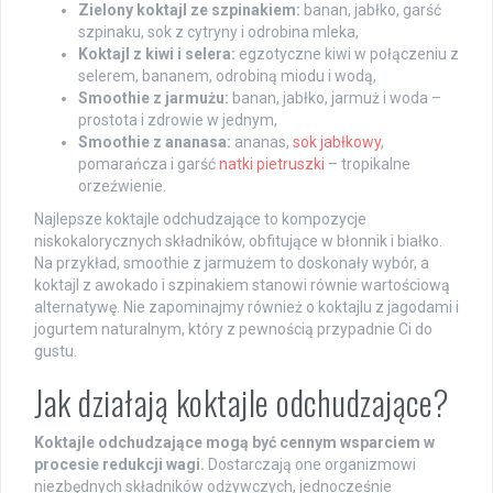
Zielony koktajl ze szpinakiem:
banan, jabłko, garść
szpinaku, sok z cytryny i odrobina mleka,
Koktajl z kiwi i selera:
egzotyczne kiwi w połączeniu z
selerem, bananem, odrobiną miodu i wodą,
Smoothie z jarmużu:
banan, jabłko, jarmuż i woda –
prostota i zdrowie w jednym,
Smoothie z ananasa:
ananas,
sok jabłkowy
,
pomarańcza i garść
natki pietruszki
– tropikalne
orzeźwienie.
Najlepsze koktajle odchudzające to kompozycje
niskokalorycznych składników, obfitujące w błonnik i białko.
Na przykład, smoothie z jarmużem to doskonały wybór, a
koktajl z awokado i szpinakiem stanowi równie wartościową
alternatywę. Nie zapominajmy również o koktajlu z jagodami i
jogurtem naturalnym, który z pewnością przypadnie Ci do
gustu.
Jak działają koktajle odchudzające?
Koktajle odchudzające mogą być cennym wsparciem w
procesie redukcji wagi.
Dostarczają one organizmowi
niezbędnych składników odżywczych, jednocześnie