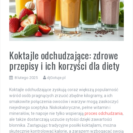
Koktajle odchudzające: zdrowe
przepisy i ich korzyści dla diety
8 lutego 2025
djGotuje.pl
Koktajle odchudzające zyskują coraz większą popularność
wśród osób pragnących zrzucić zbędne kilogramy, a ich
smakowite połączenia owoców i warzyw mogą zaskoczyć
niejednego sceptyka. Niskokaloryczne, pełne witamin i
minerałów, te napoje nie tylko wspierają
proces odchudzania
,
ale także dostarczają uczucie sytości dzięki zawartości
błonnika. Zastępując tradycyjne posiłki koktajlami, można
skutecznie kontrolować kalorie, a zarazem wzbogacać swoją