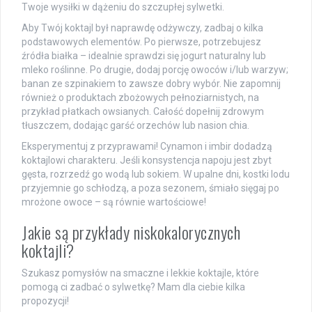
Twoje wysiłki w dążeniu do szczupłej sylwetki.
Aby Twój koktajl był naprawdę odżywczy, zadbaj o kilka
podstawowych elementów. Po pierwsze, potrzebujesz
źródła białka – idealnie sprawdzi się jogurt naturalny lub
mleko roślinne. Po drugie, dodaj porcję owoców i/lub warzyw;
banan ze szpinakiem to zawsze dobry wybór. Nie zapomnij
również o produktach zbożowych pełnoziarnistych, na
przykład płatkach owsianych. Całość dopełnij zdrowym
tłuszczem, dodając garść orzechów lub nasion chia.
Eksperymentuj z przyprawami! Cynamon i imbir dodadzą
koktajlowi charakteru. Jeśli konsystencja napoju jest zbyt
gęsta, rozrzedź go wodą lub sokiem. W upalne dni, kostki lodu
przyjemnie go schłodzą, a poza sezonem, śmiało sięgaj po
mrożone owoce – są równie wartościowe!
Jakie są przykłady niskokalorycznych
koktajli?
Szukasz pomysłów na smaczne i lekkie koktajle, które
pomogą ci zadbać o sylwetkę? Mam dla ciebie kilka
propozycji!