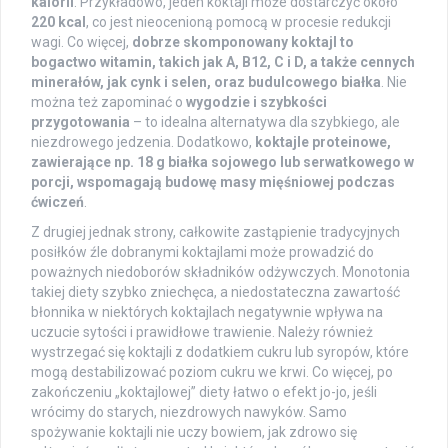
kalorii
. Przykładowo, jeden koktajl może dostarczyć około
220 kcal
, co jest nieocenioną pomocą w procesie redukcji
wagi. Co więcej,
dobrze skomponowany koktajl to
bogactwo witamin, takich jak A, B12, C i D, a także cennych
minerałów, jak cynk i selen, oraz budulcowego białka
. Nie
można też zapominać o
wygodzie i szybkości
przygotowania
– to idealna alternatywa dla szybkiego, ale
niezdrowego jedzenia. Dodatkowo,
koktajle proteinowe,
zawierające np. 18 g białka sojowego lub serwatkowego w
porcji, wspomagają budowę masy mięśniowej podczas
ćwiczeń
.
Z drugiej jednak strony, całkowite zastąpienie tradycyjnych
posiłków źle dobranymi koktajlami może prowadzić do
poważnych niedoborów składników odżywczych. Monotonia
takiej diety szybko zniechęca, a niedostateczna zawartość
błonnika w niektórych koktajlach negatywnie wpływa na
uczucie sytości i prawidłowe trawienie. Należy również
wystrzegać się koktajli z dodatkiem cukru lub syropów, które
mogą destabilizować poziom cukru we krwi. Co więcej, po
zakończeniu „koktajlowej” diety łatwo o efekt jo-jo, jeśli
wrócimy do starych, niezdrowych nawyków. Samo
spożywanie koktajli nie uczy bowiem, jak zdrowo się