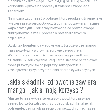
błonnika pokarmowego – około
4,8 g
na 100 g owocu – co
korzystnie wpływa na procesy trawienne i zapobiega
zaparciom.
Nie można zapomnieć o
potasie
, który reguluje ciśnienie krwi
i wspiera pracę serca. Oprócz tego mango zawiera
magnez
,
wapń
oraz
cynk
– minerały niezbędne do prawidłowego
funkcjonowania wielu procesów metabolicznych w
organizmie.
Dzięki tak bogatemu składowi wartości odżywcze mango
mają pozytywny wpływ na zdrowie całego ciała.
Wzmacniają odporność
oraz wspierają prawidłowe
działanie układu krążenia. Regularne sięganie po ten owoc
może przyczynić się do poprawy samopoczucia i
zmniejszenia ryzyka wystąpienia chorób cywilizacyjnych.
Jakie składniki zdrowotne zawiera
mango i jakie mają korzyści?
Mango
to niezwykle interesujący owoc, który przynosi
szereg
korzyści zdrowotnych
. Jego składniki, takie jak
polifenole
, pełnią rolę przeciwutleniaczy, chroniąc nasze