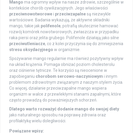
Mango
ma ogromny wpływ na nasze zdrowie, szczególnie w
kontekście chorób cywilizacyjnych. Jego właściwości
przeciwnowotworowe
i
przeciwzapalne
są niezwykle
wartościowe. Badania wykazują, że aktywne składniki
mango, takie jak
polifenole
, potrafią skutecznie hamować
rozwój komórek nowotworowych, zwłaszcza w przypadku
raka piersi oraz jelita grubego. Polifenole działają jako silne
przeciwutleniacze
, co z kolei przyczynia się do zmniejszenia
stresu oksydacyjnego
w organizmie.
Spożywanie mango regularnie ma również pozytywny wpływ
na układ krążenia. Pomaga obniżać poziom cholesterolu
oraz ciśnienie tętnicze. Te korzyści są nieocenione w
zapobieganiu
chorobom sercowo-naczyniowym
i innym
problemom zdrowotnym związanym z naszym stylem życia.
Co więcej, działanie przeciwzapalne mango wspiera
organizm w walce z przewlekłymi stanami zapalnymi, które
często prowadzą do poważniejszych schorzeń.
Dlatego warto rozważyć dodanie mango do swojej diety
jako naturalnego sposobu na poprawę zdrowia oraz
profilaktykę wielu dolegliwości.
Powiązane wpisy: