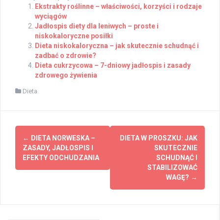
Ekstrakty roślinne – właściwości, korzyści i rodzaje
wyciągów
Jadłospis diety dla leniwych – proste i
niskokaloryczne posiłki
Dieta niskokaloryczna – jak skutecznie schudnąć i
zadbać o zdrowie?
Dieta cukrzycowa – 7-dniowy jadłospis i zasady
zdrowego żywienia
Dieta
Post
←
DIETA NORWESKA –
DIETA W PROSZKU: JAK
navigation
ZASADY, JADŁOSPIS I
SKUTECZNIE
EFEKTY ODCHUDZANIA
SCHUDNĄĆ I
STABILIZOWAĆ
WAGĘ?
→