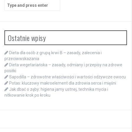
Search
for:
Ostatnie wpisy
Dieta dla osób z grupą krwi B – zasady, zalecenia i
przeciwwskazania
Dieta wegetariańska – zasady, odmiany i przepisy na zdrowe
posiłki
Sapodilla – zdrowotne właściwości i wartości odżywcze owocu
Potas: kluczowy makroelement dla zdrowia serca i mięśni
Jak dbać o zęby: higiena jamy ustnej, technika mycia i
nitkowanie krok po kroku