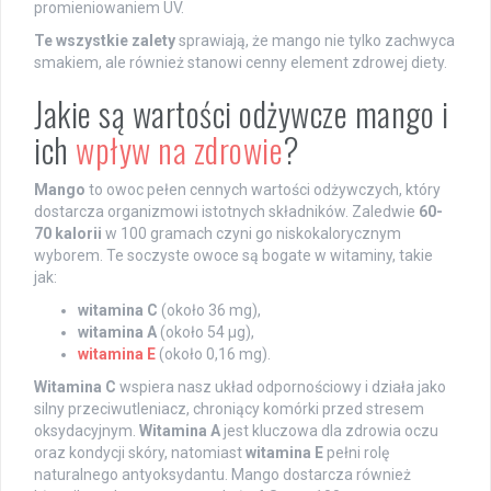
promieniowaniem UV.
Te wszystkie zalety
sprawiają, że mango nie tylko zachwyca
smakiem, ale również stanowi cenny element zdrowej diety.
Jakie są wartości odżywcze mango i
ich
wpływ na zdrowie
?
Mango
to owoc pełen cennych wartości odżywczych, który
dostarcza organizmowi istotnych składników. Zaledwie
60-
70 kalorii
w 100 gramach czyni go niskokalorycznym
wyborem. Te soczyste owoce są bogate w witaminy, takie
jak:
witamina C
(około 36 mg),
witamina A
(około 54 µg),
witamina E
(około 0,16 mg).
Witamina C
wspiera nasz układ odpornościowy i działa jako
silny przeciwutleniacz, chroniący komórki przed stresem
oksydacyjnym.
Witamina A
jest kluczowa dla zdrowia oczu
oraz kondycji skóry, natomiast
witamina E
pełni rolę
naturalnego antyoksydantu. Mango dostarcza również