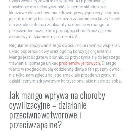
dzięki wysokiej zawartości witamin
A
i
E
poprawia jej
nawilżenie oraz elastyczność. Te cenne składniki są
kluczowe dla zachowania zdrowego wyglądu cery i nadania
jej naturalnego blasku. Nie można zapominać o korzyściach
dla wzroku; luteina i zeaksantyna obecne w mango to
przeciwutleniacze, które pomagają chronić oczy przed
szkodliwym działaniem promieni UV.
Regularne spożywanie tego owocu może również wspierać
układ odpornościowy oraz ogólną kondycję organizmu.
Mango jest bogate w błonnik, co przyczynia się do lepszego
trawienia i pomaga unikać
problemów jelitowych
. Dlatego
warto wzbogacić swoją codzienną dietę o ten pyszny owoc –
nie tylko ze względu na jego smak, ale przede wszystkim
dzięki licznym zdrowotnym korzyściom, jakie niesie ze sobą.
Jak mango wpływa na choroby
cywilizacyjne – działanie
przeciwnowotworowe i
przeciwzapalne?