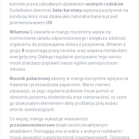
komórki przed szkodliwym działaniem
wolnych rodników
.
Dodatkowo obecność
beta-karotenu
wpływa pozytywnie na
kondycję skóry oraz działa jako naturalna bariera przed
promieniowaniem
UV
.
Witamina C
zawarta w mango ma istotny wpływ na
wzmocnienie układu odpornościowego i zwiększa zdolność
organizmu do przyswajania żelaza z pożywienia. Witamin z
grupy
B
wspomaga pracę nerwów oraz wspiera metabolizm
energetyczny. Dlatego regularne spożywanie tego owocu
może znacząco poprawić nasze ogólne samopoczucie i
zdrowie.
Błonnik pokarmowy
obecny w mango korzystnie wpływa na
trawienie i przeciwdziała zaparciom. Warto również
zauważyć, że jego regularne jedzenie może pomóc w
obniżeniu poziomu cholesterolu oraz ciśnienia krwi, co czyni
go doskonałym elementem diety profilaktycznej wobec
chorób cywilizacyjnych.
Co więcej, mango wykazuje właściwości
przeciwnowotworowe
dzięki swoim bioaktywnym
składnikom. Pomagają one w walce z wolnymi rodnikami i
mogą spowolnić rozwój komórek nowotworowych. Ta bogata