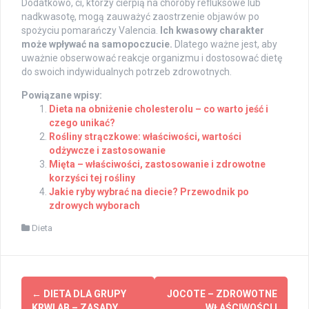
Dodatkowo, ci, którzy cierpią na choroby refluksowe lub
nadkwasotę, mogą zauważyć zaostrzenie objawów po
spożyciu pomarańczy Valencia.
Ich kwasowy charakter
może wpływać na samopoczucie.
Dlatego ważne jest, aby
uważnie obserwować reakcje organizmu i dostosować dietę
do swoich indywidualnych potrzeb zdrowotnych.
Powiązane wpisy:
Dieta na obniżenie cholesterolu – co warto jeść i
czego unikać?
Rośliny strączkowe: właściwości, wartości
odżywcze i zastosowanie
Mięta – właściwości, zastosowanie i zdrowotne
korzyści tej rośliny
Jakie ryby wybrać na diecie? Przewodnik po
zdrowych wyborach
Dieta
Post
←
DIETA DLA GRUPY
JOCOTE – ZDROWOTNE
KRWI AB – ZASADY,
WŁAŚCIWOŚCI I