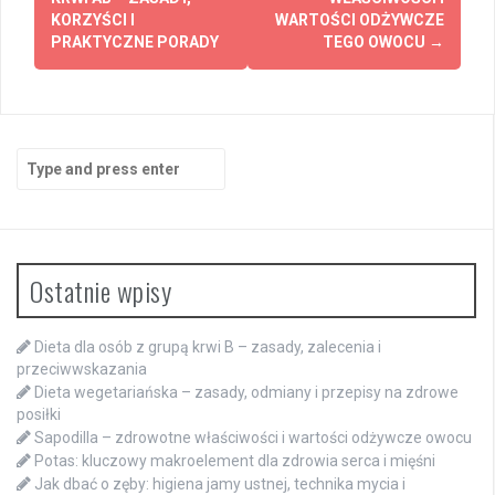
navigation
KORZYŚCI I
WARTOŚCI ODŻYWCZE
PRAKTYCZNE PORADY
TEGO OWOCU
→
Search
for:
Ostatnie wpisy
Dieta dla osób z grupą krwi B – zasady, zalecenia i
przeciwwskazania
Dieta wegetariańska – zasady, odmiany i przepisy na zdrowe
posiłki
Sapodilla – zdrowotne właściwości i wartości odżywcze owocu
Potas: kluczowy makroelement dla zdrowia serca i mięśni
Jak dbać o zęby: higiena jamy ustnej, technika mycia i