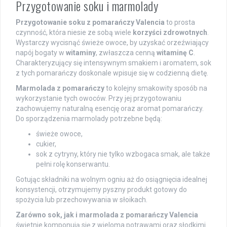
Przygotowanie soku i marmolady
Przygotowanie soku z pomarańczy Valencia
to prosta
czynność, która niesie ze sobą wiele
korzyści zdrowotnych
.
Wystarczy wycisnąć świeże owoce, by uzyskać orzeźwiający
napój bogaty w
witaminy
, zwłaszcza cenną
witaminę C
.
Charakteryzujący się intensywnym smakiem i aromatem, sok
z tych pomarańczy doskonale wpisuje się w codzienną dietę.
Marmolada z pomarańczy
to kolejny smakowity sposób na
wykorzystanie tych owoców. Przy jej przygotowaniu
zachowujemy naturalną esencję oraz aromat pomarańczy.
Do sporządzenia marmolady potrzebne będą:
świeże owoce,
cukier,
sok z cytryny, który nie tylko wzbogaca smak, ale także
pełni rolę konserwantu.
Gotując składniki na wolnym ogniu aż do osiągnięcia idealnej
konsystencji, otrzymujemy pyszny produkt gotowy do
spożycia lub przechowywania w słoikach.
Zarówno sok, jak i marmolada z pomarańczy Valencia
świetnie komponują się z wieloma potrawami oraz słodkimi