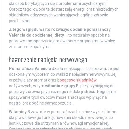
dla osób borykających się z problemami psychicznymi.
Oprócz tego, owoce te dostarczają energii oraz niezbędnych
składników odżywczych wspierających ogólne zdrowie
psychiczne.
Z tego względu warto rozważyć dodanie pomarańczy
Valencia do codziennej diety
– to naturalny sposób na
poprawę samopoczucia oraz wsparcie organizmu w walce
ze stanami zapalnymi.
Łagodzenie napięcia nerwowego
Pomarańcza Valencia
działa relaksująco, co sprawia, że jest
doskonałym wyborem do walki z napięciem nerwowym. Jej
orzeźwiający aromat oraz
bogactwo składników
odżywczych, w tym
witamin z grupy B
, przyczyniają się do
poprawy zdrowia psychicznego i redukcji stresu. Regularne
spożywanie tych owoców może znacząco wpłynąć na
nastrój oraz ogólne samopoczucie.
Witaminy B
zawarte w pomarańczach są niezwykle istotne
dla prawidłowego funkcjonowania układu nerwowego, co
jest kluczowe dla utrzymania równowagi emocjonalnej.
Oprócz tego,
przeciwutleniacze
obecne w tych owocach