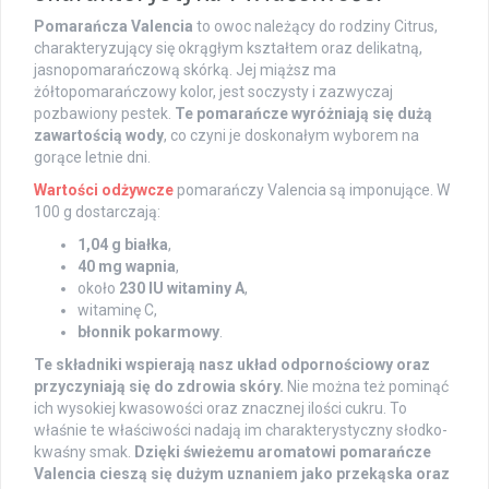
Pomarańcza Valencia
to owoc należący do rodziny Citrus,
charakteryzujący się okrągłym kształtem oraz delikatną,
jasnopomarańczową skórką. Jej miąższ ma
żółtopomarańczowy kolor, jest soczysty i zazwyczaj
pozbawiony pestek.
Te pomarańcze wyróżniają się dużą
zawartością wody
, co czyni je doskonałym wyborem na
gorące letnie dni.
Wartości odżywcze
pomarańczy Valencia są imponujące. W
100 g dostarczają:
1,04 g białka
,
40 mg wapnia
,
około
230 IU witaminy A
,
witaminę C,
błonnik pokarmowy
.
Te składniki wspierają nasz układ odpornościowy oraz
przyczyniają się do zdrowia skóry.
Nie można też pominąć
ich wysokiej kwasowości oraz znacznej ilości cukru. To
właśnie te właściwości nadają im charakterystyczny słodko-
kwaśny smak.
Dzięki świeżemu aromatowi pomarańcze
Valencia cieszą się dużym uznaniem jako przekąska oraz