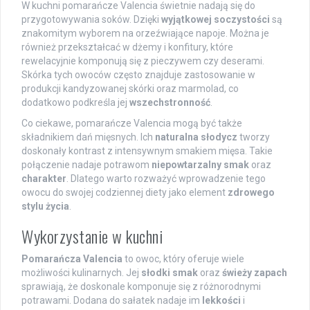
W kuchni pomarańcze Valencia świetnie nadają się do
przygotowywania soków. Dzięki
wyjątkowej soczystości
są
znakomitym wyborem na orzeźwiające napoje. Można je
również przekształcać w dżemy i konfitury, które
rewelacyjnie komponują się z pieczywem czy deserami.
Skórka tych owoców często znajduje zastosowanie w
produkcji kandyzowanej skórki oraz marmolad, co
dodatkowo podkreśla jej
wszechstronność
.
Co ciekawe, pomarańcze Valencia mogą być także
składnikiem dań mięsnych. Ich
naturalna słodycz
tworzy
doskonały kontrast z intensywnym smakiem mięsa. Takie
połączenie nadaje potrawom
niepowtarzalny smak
oraz
charakter
. Dlatego warto rozważyć wprowadzenie tego
owocu do swojej codziennej diety jako element
zdrowego
stylu życia
.
Wykorzystanie w kuchni
Pomarańcza Valencia
to owoc, który oferuje wiele
możliwości kulinarnych. Jej
słodki smak
oraz
świeży zapach
sprawiają, że doskonale komponuje się z różnorodnymi
potrawami. Dodana do sałatek nadaje im
lekkości
i