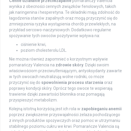
Cenne działanie przeciwzapalne
pomarańczy Valencia
wynika z obecności cennych związków fenolowych, takich
jak naringenina i hesperetyna. Te składniki mają zdolność do
łagodzenia stanów zapalnych oraz mogą przyczynić się do
zmniejszenia ryzyka wystąpienia chorób przewlekłych, na
przykład sercowo-naczyniowych. Dodatkowo regularne
spożywanie tych owoców pozytywnie wpływa na:
ciśnienie krwi,
poziom cholesterolu LDL.
Nie można również zapomnieć o korzystnym wpływie
pomarańczy Valencia na
zdrowie skóry
. Dzięki swoim
właściwościom przeciwutleniającym, antyoksydanty zawarte
w tych owocach neutralizują wolne rodniki, co może
przyczynić się do
spowolnienia procesu starzenia
oraz
poprawy kondycji skóry. Oprócz tego owoce te wspierają
trawienie dzięki zawartości błonnika oraz pomagają
przyspieszyć metabolizm.
Kolejną istotną korzyścią jest ich rola w
zapobieganiu anemii
poprzez zwiększenie przyswajalności żelaza pochodzącego
z innych produktów spożywczych oraz pomoc w utrzymaniu
stabilnego poziomu cukru we krwi. Pomarańcze Valencia są