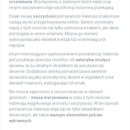
orzeźwienia
. W połączeniu z zielonymi liśćmi sałat oraz
innymi warzywami staje się zdrową i kolorową przekąską.
Dzięki swojej
soczystości
pomarańcze Valencia znakomicie
nadają się do przygotowywania soków. Świeżo wyciśnięty
napój z tych owoców nie tylko zachwyca smakiem, ale także
jest bogaty w cenne witaminy. Można go również
wykorzystać jako składnik koktajli lub orzeźwiających
napojów.
Innym interesującym zastosowaniem pomarańczy Valencia
jest produkcja dżemów i konfitur. Ich
naturalna słodycz
sprawia, że są idealnym dodatkiem do pieczywa czy
deserów. Dodatkowo skórka pomarańczowa świetnie
sprawdza się jako aromatyczny akcent w wypiekach oraz
daniach mięsnych, wzbogacając ich smak.
Nie można zapomnieć o roli pomarańczy w daniach
głównych –
mięsa marynowane
w soku z tych owoców
nabierają wyjątkowego aromatu i soczystości. W ten sposób
pomarańcza Valencia staje się nie tylko składnikiem
deserowym, ale także
ważnym elementem potraw
wytrawnych
.