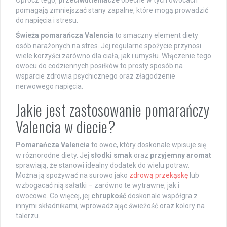
pomagają zmniejszać stany zapalne, które mogą prowadzić
do napięcia i stresu.
Świeża pomarańcza Valencia
to smaczny element diety
osób narażonych na stres. Jej regularne spożycie przynosi
wiele korzyści zarówno dla ciała, jak i umysłu. Włączenie tego
owocu do codziennych posiłków to prosty sposób na
wsparcie zdrowia psychicznego oraz złagodzenie
nerwowego napięcia.
Jakie jest zastosowanie pomarańczy
Valencia w diecie?
Pomarańcza Valencia
to owoc, który doskonale wpisuje się
w różnorodne diety. Jej
słodki smak
oraz
przyjemny aromat
sprawiają, że stanowi idealny dodatek do wielu potraw.
Można ją spożywać na surowo jako
zdrową przekąskę
lub
wzbogacać nią sałatki – zarówno te wytrawne, jak i
owocowe. Co więcej, jej
chrupkość
doskonale współgra z
innymi składnikami, wprowadzając świeżość oraz kolory na
talerzu.