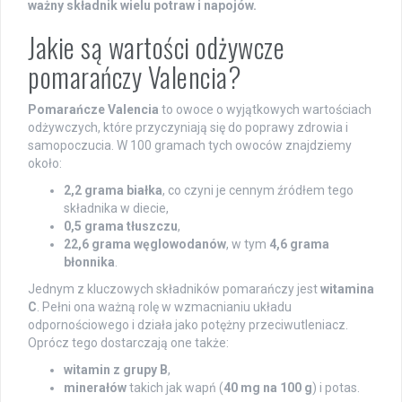
ważny składnik wielu potraw i napojów.
Jakie są wartości odżywcze
pomarańczy Valencia?
Pomarańcze Valencia
to owoce o wyjątkowych wartościach
odżywczych, które przyczyniają się do poprawy zdrowia i
samopoczucia. W 100 gramach tych owoców znajdziemy
około:
2,2 grama białka
, co czyni je cennym źródłem tego
składnika w diecie,
0,5 grama tłuszczu
,
22,6 grama węglowodanów
, w tym
4,6 grama
błonnika
.
Jednym z kluczowych składników pomarańczy jest
witamina
C
. Pełni ona ważną rolę w wzmacnianiu układu
odpornościowego i działa jako potężny przeciwutleniacz.
Oprócz tego dostarczają one także:
witamin z grupy B
,
minerałów
takich jak wapń (
40 mg na 100 g
) i potas.