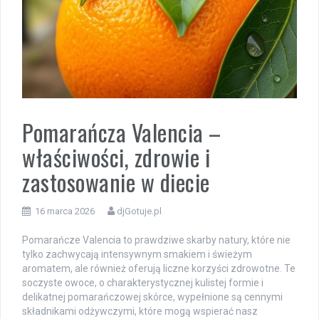
Pomarańcza Valencia –
właściwości, zdrowie i
zastosowanie w diecie
16 marca 2026
djGotuje.pl
Pomarańcze Valencia to prawdziwe skarby natury, które nie
tylko zachwycają intensywnym smakiem i świeżym
aromatem, ale również oferują liczne korzyści zdrowotne. Te
soczyste owoce, o charakterystycznej kulistej formie i
delikatnej pomarańczowej skórce, wypełnione są cennymi
składnikami odżywczymi, które mogą wspierać nasz