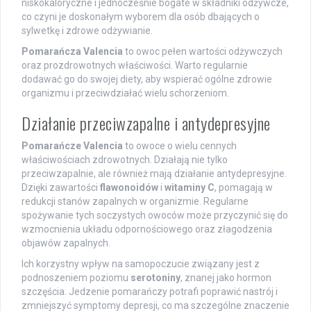
niskokaloryczne i jednocześnie bogate w składniki odżywcze,
co czyni je doskonałym wyborem dla osób dbających o
sylwetkę i zdrowe odżywianie.
Pomarańcza Valencia
to owoc pełen wartości odżywczych
oraz prozdrowotnych właściwości. Warto regularnie
dodawać go do swojej diety, aby wspierać ogólne zdrowie
organizmu i przeciwdziałać wielu schorzeniom.
Działanie przeciwzapalne i antydepresyjne
Pomarańcze Valencia
to owoce o wielu cennych
właściwościach zdrowotnych. Działają nie tylko
przeciwzapalnie, ale również mają działanie antydepresyjne.
Dzięki zawartości
flawonoidów
i
witaminy C
, pomagają w
redukcji stanów zapalnych w organizmie. Regularne
spożywanie tych soczystych owoców może przyczynić się do
wzmocnienia układu odpornościowego oraz złagodzenia
objawów zapalnych.
Ich korzystny wpływ na samopoczucie związany jest z
podnoszeniem poziomu
serotoniny
, znanej jako hormon
szczęścia. Jedzenie pomarańczy potrafi poprawić nastrój i
zmniejszyć symptomy depresji, co ma szczególne znaczenie