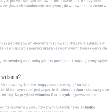
u tych prozdrowotnych postaw. Informowanie ludzi o korzyściach
nia zwiększa ich świadomość i motywację do wprowadzenia zmian w
ównież jest kluczowym elementem zdrowego stylu życia. Edukacja w
szenia ich spożycia poprzez ukazanie negatywnych konsekwencji dla
ji zdrowotnej
są ze sobą głęboko powiązane i mają ogromny wpływ
i witamin?
ości zdrowotnych, które mogą znacząco wpłynąć na nasze
ch kluczowych zalet jest wsparcie dla
układu odpornościowego
, co
 infekcji. Na przykład,
witamina C
oraz
cynk
są powszechnie
o intensywnym wysiłku fizycznym. Składniki takie jak
białko