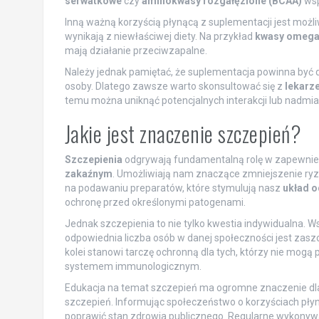
serwatkowe
czy
aminokwasy rozgałęzione (BCAA)
wsp
Inną ważną korzyścią płynącą z suplementacji jest możl
wynikają z niewłaściwej diety. Na przykład
kwasy omega
mają działanie przeciwzapalne.
Należy jednak pamiętać, że suplementacja powinna być
osoby. Dlatego zawsze warto skonsultować się z
lekarz
temu można uniknąć potencjalnych interakcji lub nadmia
Jakie jest znaczenie szczepień?
Szczepienia
odgrywają fundamentalną rolę w zapewnien
zakaźnym
. Umożliwiają nam znaczące zmniejszenie ryzy
na podawaniu preparatów, które stymulują nasz
układ 
ochronę przed określonymi patogenami.
Jednak szczepienia to nie tylko kwestia indywidualna. W
odpowiednia liczba osób w danej społeczności jest zasz
kolei stanowi tarczę ochronną dla tych, którzy nie mogą
systemem immunologicznym.
Edukacja na temat szczepień ma ogromne znaczenie dla
szczepień. Informując społeczeństwo o korzyściach pł
poprawić stan zdrowia publicznego. Regularne wykonywa