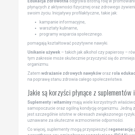
Edukacja zdrowotna
odgrywa istotną rolę w promowani
płynących z aktywności fizycznej oraz zdrowego żywie
swoim życiu. Inicjatywy profilaktyczne, takie jak:
kampanie informacyjne,
warsztaty kulinarne,
programy wsparcia społecznego.
pomagają kształtować pozytywne nawyki.
Unikanie używek
– takich jak alkohol czy papierosy – r
tym zakresie może skutecznie przyczynić się do zmniej
organizmu.
Zatem
wdrażanie zdrowych nawyków
oraz
rola edukac
na poprawę stanu zdrowia całego społeczeństwa.
Jakie są korzyści płynące z suplementów 
Suplementy
i
witaminy
mają wiele korzystnych właściw
samopoczucie oraz ogólną kondycję organizmu. Jedną z i
jest szczególnie istotne w okresach zwiększonego ryzyka
uznawane za skuteczne wzmocnienie odporności.
Co więcej, suplementy mogą przyspieszyć
regenerację
p