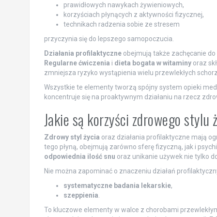
prawidłowych nawykach żywieniowych,
korzyściach płynących z aktywności fizycznej,
technikach radzenia sobie ze stresem
przyczynia się do lepszego samopoczucia.
Działania profilaktyczne
obejmują także zachęcanie do 
Regularne ćwiczenia
i
dieta bogata w witaminy
oraz sk
zmniejsza ryzyko wystąpienia wielu przewlekłych schor
Wszystkie te elementy tworzą spójny system opieki medyc
koncentruje się na proaktywnym działaniu na rzecz zdr
Jakie są korzyści zdrowego stylu 
Zdrowy styl życia
oraz działania profilaktyczne mają og
tego płyną, obejmują zarówno sferę fizyczną, jak i psych
odpowiednia ilość snu
oraz unikanie używek nie tylko d
Nie można zapominać o znaczeniu działań profilaktycznyc
systematyczne badania lekarskie
,
szeppienia
.
To kluczowe elementy w walce z chorobami przewlekły