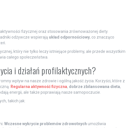
aktywności fizycznej oraz stosowania zrównoważonej diety.
ładniki odżywcze wspierają
układ odpornościowy
, co znacząco
zeń.
znej, który nie tylko leczy istniejące problemy, ale przede wszystkim
owia całego społeczeństwa.
życia i działań profilaktycznych?
romny wpływ na nasze zdrowie i ogólną jakość życia. Korzyści, które z
iczną.
Regularna aktywność fizyczna
,
dobrze zbilansowana dieta
,
odają energii, ale także poprawiają nasze samopoczucie.
h, takich jak:
mi.
Wczesne wykrycie problemów zdrowotnych
umożliwia