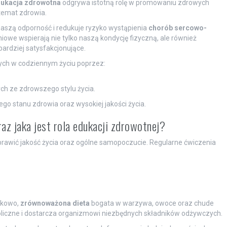
ukacja zdrowotna
odgrywa istotną rolę w promowaniu zdrowych
temat zdrowia.
aszą odporność i redukuje ryzyko wystąpienia
chorób sercowo-
iowe wspierają nie tylko naszą kondycję fizyczną, ale również
bardziej satysfakcjonujące.
nych w codziennym życiu poprzez:
h ze zdrowszego stylu życia.
go stanu zdrowia oraz wysokiej jakości życia.
z jaka jest rola edukacji zdrowotnej?
awić jakość życia oraz ogólne samopoczucie. Regularne ćwiczenia
tkowo,
zrównoważona dieta
bogata w warzywa, owoce oraz chude
oliczne i dostarcza organizmowi niezbędnych składników odżywczych.