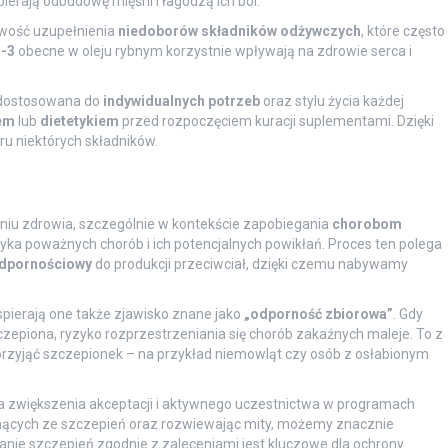
ierają odbudowę mięśni i łagodzą ich ból.
iwość uzupełnienia
niedoborów składników odżywczych
, które często
-3
obecne w oleju rybnym korzystnie wpływają na zdrowie serca i
 dostosowana do
indywidualnych potrzeb
oraz stylu życia każdej
em
lub
dietetykiem
przed rozpoczęciem kuracji suplementami. Dzięki
ru niektórych składników.
iu zdrowia, szczególnie w kontekście zapobiegania
chorobom
ka poważnych chorób i ich potencjalnych powikłań. Proces ten polega
odpornościowy
do produkcji przeciwciał, dzięki czemu nabywamy
spierają one także zjawisko znane jako
„odporność zbiorowa”
. Gdy
czepiona, ryzyko rozprzestrzeniania się chorób zakaźnych maleje. To z
 przyjąć szczepionek – na przykład niemowląt czy osób z osłabionym
 zwiększenia akceptacji i aktywnego uczestnictwa w programach
ynących ze szczepień oraz rozwiewając mity, możemy znacznie
nie szczepień zgodnie z zaleceniami jest kluczowe dla ochrony