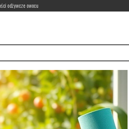
tości odżywcze owocu
 serca i mięśni
hnika mycia i nitkowanie krok po kroku
a zdrowie skóry
zalecenia i przeciwwskazania
przepisy na zdrowe posiłki