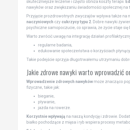
skuteczniejsze leczenie i często obniża koszty terapii.
Ed
nawyków oraz zwiększaniu świadomości społecznej na 
Przyjęcie prozdrowotnych zwyczajów wpływa także na n
naczyniowych
czy
cukrzycy typu 2
. Dobre nawyki żywien
psychiczne samopoczucie, co sprawia, że życie staje się 
Warto zwrócić uwagę na integrację działań profilaktycz
regularne badania,
edukowanie społeczeństwa o korzyściach płynącyc
Takie podejście sprzyja długotrwałemu utrzymaniu dobre
Jakie zdrowe nawyki warto wprowadzić ora
Wprowadzenie zdrowych nawyków
może znacząco popr
fizyczne, takie jak:
bieganie,
pływanie,
jazda na rowerze.
Korzystnie wpływają
na naszą kondycję i zdrowie. Doda
białko pochodzące z mięsa i ryb wspiera procesy metab