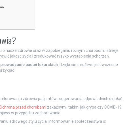
mi?
rowia?
u o nasze zdrowie oraz w zapobieganiu różnym chorobom. Istnieje
wić jakość życia i zredukować ryzyko wystąpienia schorzeń.
eprowadzanie badań lekarskich
. Dzięki nim możliwe jest wczesne
rzykład:
nitorowania zdrowia pacjentów i sugerowania odpowiednich działań.
Ochrona przed chorobami
zakaźnymi, takimi jak grypa czy COVID-19,
i objawy w przypadku zachorowania.
iu zdrowego stylu życia. Informowanie społeczeństwa o: