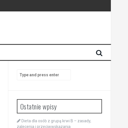
Search
for:
Ostatnie wpisy
Dieta dla osób z grupą krwi B – zasady,
zalecenia i przeciwwskazania