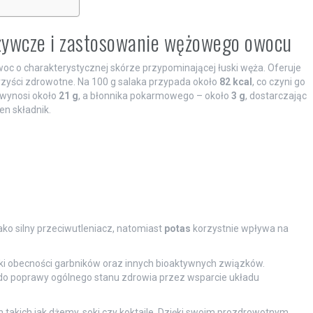
dżywcze i zastosowanie wężowego owocu
oc o charakterystycznej skórze przypominającej łuski węża. Oferuje
rzyści zdrowotne. Na 100 g salaka przypada około
82 kcal
, co czyni go
wynosi około
21 g
, a błonnika pokarmowego – około
3 g
, dostarczając
n składnik.
ako silny przeciwutleniacz, natomiast
potas
korzystnie wpływa na
ęki obecności garbników oraz innych bioaktywnych związków.
do poprawy ogólnego stanu zdrowia przez wsparcie układu
takich jak dżemy, soki czy koktajle. Dzięki swoim prozdrowotnym