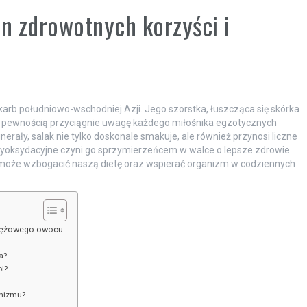
n zdrowotnych korzyści i
arb południowo-wschodniej Azji. Jego szorstka, łuszcząca się skórka
, z pewnością przyciągnie uwagę każdego miłośnika egzotycznych
rały, salak nie tylko doskonale smakuje, ale również przynosi liczne
ntyoksydacyjne czyni go sprzymierzeńcem w walce o lepsze zdrowie.
ak może wzbogacić naszą dietę oraz wspierać organizm w codziennych
 wężowego owocu
a?
l?
anizmu?