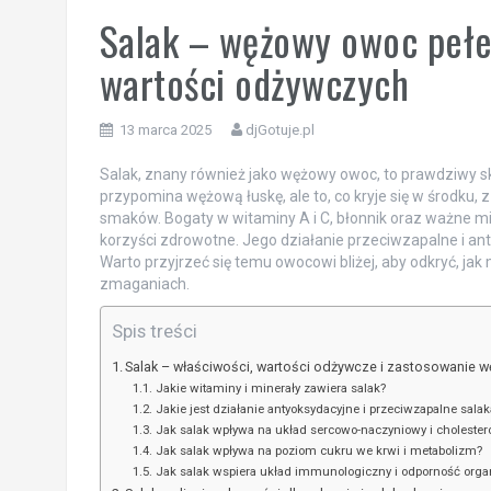
Salak – wężowy owoc pełe
wartości odżywczych
13 marca 2025
djGotuje.pl
Salak, znany również jako wężowy owoc, to prawdziwy sk
przypomina wężową łuskę, ale to, co kryje się w środku
smaków. Bogaty w witaminy A i C, błonnik oraz ważne mine
korzyści zdrowotne. Jego działanie przeciwzapalne i a
Warto przyjrzeć się temu owocowi bliżej, aby odkryć, j
zmaganiach.
Spis treści
Salak – właściwości, wartości odżywcze i zastosowanie
Jakie witaminy i minerały zawiera salak?
Jakie jest działanie antyoksydacyjne i przeciwzapalne salak
Jak salak wpływa na układ sercowo-naczyniowy i cholestero
Jak salak wpływa na poziom cukru we krwi i metabolizm?
Jak salak wspiera układ immunologiczny i odporność org