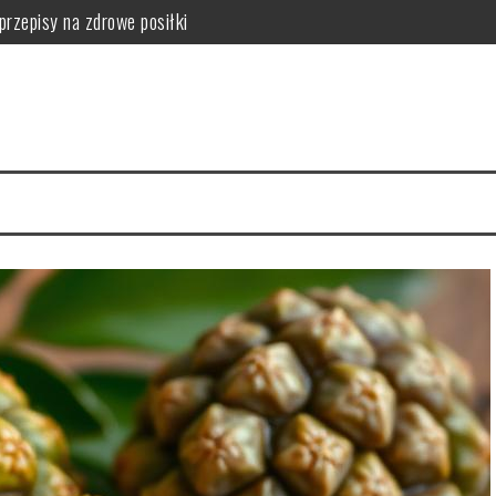
przepisy na zdrowe posiłki
tości odżywcze owocu
 serca i mięśni
hnika mycia i nitkowanie krok po kroku
a zdrowie skóry
zalecenia i przeciwwskazania