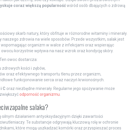
zyskuje coraz większą popularność
wśród osób dbających o zdrową
ściowy skarb natury, który obfituje w różnorodne witaminy i minerały.
y naszego zdrowia na wiele sposobów. Przede wszystkim, salak jest
 wspomagając organizm w walce z infekcjami oraz wspierając
owocu korzystnie wpływa na nasz wzrok oraz kondycję skóry.
Ten owoc dostarcza:
u zdrowych kości i zębów,
cytów oraz efektywnego transportu tlenu przez organizm,
prawidłowe funkcjonowanie serca oraz naczyń krwionośnych.
i C
oraz niezbędne minerały. Regularne jego spożywanie może
 zwiększyć
odporność organizmu
.
zeciwzapalne salaka?
silnym działaniem antyoksydacyjnym dzięki zawartości
ciwutleniaczy. Te substancje odgrywają kluczową rolę w ochronie
dnikami, które mogą uszkadzać komórki oraz przyspieszać proces