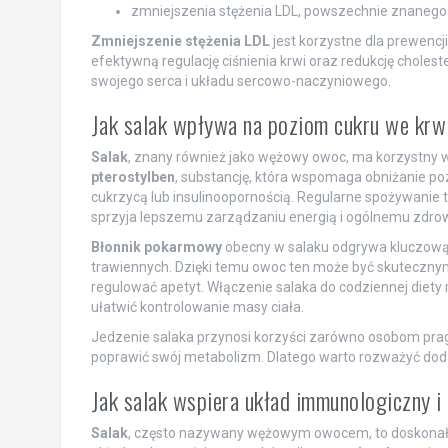
zmniejszenia stężenia LDL, powszechnie znanego ja
Zmniejszenie stężenia LDL
jest korzystne dla prewencj
efektywną regulację ciśnienia krwi oraz redukcję cholest
swojego serca i układu sercowo-naczyniowego.
Jak salak wpływa na poziom cukru we krw
Salak
, znany również jako wężowy owoc, ma korzystny w
pterostylben
, substancję, która wspomaga obniżanie poz
cukrzycą lub insulinoopornością. Regularne spożywanie 
sprzyja lepszemu zarządzaniu energią i ogólnemu zdrow
Błonnik pokarmowy
obecny w salaku odgrywa kluczową 
trawiennych. Dzięki temu owoc ten może być skuteczny
regulować apetyt. Włączenie salaka do codziennej die
ułatwić kontrolowanie masy ciała.
Jedzenie salaka przynosi korzyści zarówno osobom prag
poprawić swój metabolizm. Dlatego warto rozważyć do
Jak salak wspiera układ immunologiczny 
Salak
, często nazywany wężowym owocem, to doskonał