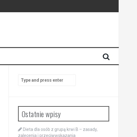
Search
for:
Ostatnie wpisy
Dieta dla osób z grupą krwi B – zasady,
zalecenia i przeciwwskazania