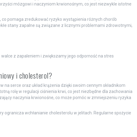
rzyści mózgowi i naczyniom krwionośnym, co jest niezwykle istotne
, co pomaga zredukować ryzyko wystąpienia różnych chorób
ekłe stany zapalne są związane z licznymi problemami zdrowotnymi,
w walce z zapaleniem i zwiększamy jego odporność na stres
niowy i cholesterol?
na serce oraz układ krążenia dzięki swoim cennym składnikom
otną rolę w regulacji ciśnienia krwi, co jest niezbędne dla zachowania
rczający naczynia krwionośne, co może pomóc w zmniejszeniu ryzyka
óry ogranicza wchłanianie cholesterolu w jelitach. Regularne spożycie