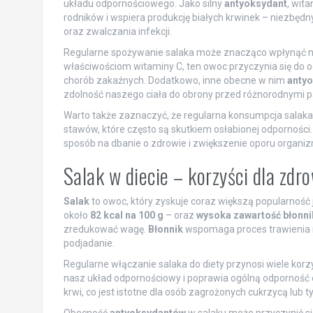
układu odpornościowego. Jako silny
antyoksydant
, wit
rodników i wspiera produkcję białych krwinek – niezb
oraz zwalczania infekcji.
Regularne spożywanie salaka może znacząco wpłynąć na
właściwościom witaminy C, ten owoc przyczynia się do 
chorób zakaźnych. Dodatkowo, inne obecne w nim
antyo
zdolność naszego ciała do obrony przed różnorodnymi 
Warto także zaznaczyć, że regularna konsumpcja salak
stawów, które często są skutkiem osłabionej odporności
sposób na dbanie o zdrowie i zwiększenie oporu organiz
Salak w diecie – korzyści dla zdr
Salak
to owoc, który zyskuje coraz większą popularność
około
82 kcal na 100 g
– oraz
wysoka zawartość błonn
zredukować wagę.
Błonnik
wspomaga proces trawienia i 
podjadanie.
Regularne włączanie salaka do diety przynosi wiele kor
nasz układ odpornościowy i poprawia ogólną odporność
krwi, co jest istotne dla osób zagrożonych cukrzycą lub t