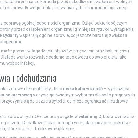
amina ta chroni nasze komórki przed szkodliwym działaniem wolnych
ędnych do prawidłowego funkcjonowania systemu immunologicznego
 poprawę ogólnej odporności organizmu. Dzięki bakteriobójczym
ochrony przed osłabieniem organizmu i zmniejsza ryzyko wystąpienia
ksydanty
wspierają ogólne zdrowie, co jeszcze bardziej zwiększa
patogenami.
a może pomóc w łagodzeniu objawów zmęczenia oraz bólu mięśni i
. Dlatego warto rozważyć dodanie tego owocu do swojej diety jako
mu wobec infekcji.
owia i odchudzania
 jako zdrowy element diety. Jego
niska kaloryczność
– wynosząca
ika pokarmowego
czynią go świetnym wyborem dla osób pragnących
przyczynia się do uczucia sytości, co może ograniczać niezdrowe
zyści zdrowotnych. Owoce te są bogate w
witaminę C
, która wzmacnia
 organizmu. Dodatkowo salak pomaga w regulacji poziomu cukru we
ych, które pragną stabilizować glikemię.