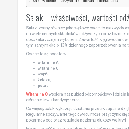
Salak w diecie – korzyści dla zdrowia i odchudzania
Salak – właściwości, wartości o
Salak
, znany również jako wężowy owoc, to niezwykły ow
on wiele cennych składników odżywczych oraz liczne ko
dość kalorycznym wyborem. Zawartość węglowodanów 
tym samym około
13%
dziennego zapotrzebowania na te
Owoce te są bogate w:
witaminę A
,
witaminę C
,
wapń
,
żelazo
,
potas
.
Witamina C
wspiera nasz układ odpornościowy i działa j
ciśnienie krwi i kondycję serca.
Co więcej, salak wykazuje działanie przeciwzapalne dzi
Regularne spożywanie tego owocu może przyczynić się 
pokarmowego oraz regulację poziomu glukozy we krwi.
Można go jeść na surowo lub wykorzystać w przetworach 