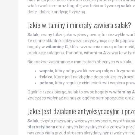
właściwościom oraz bogatej wartości odżywczej
salak 
dietę i dobrą kondycję fizyczną.
Jakie witaminy i minerały zawiera salak?
Salak
, znany także jako wężowy owoc, to niezwykle warto
Te cenne składniki odżywcze przyczyniają się do popraw
bogaty w
witaminę C
, która wzmacnia naszą odporność,
produkcję kolagenu. Ponadto,
witamina A
zawarta w tym 
Nie można zapominać o minerałach obecnych w salaku. 
wapnia
, który odgrywa kluczową rolę w utrzymani
żelaza
, które jest niezbędne do produkcji erytro
potasu
, który reguluje ciśnienie krwi i wspiera 
Ogólnie rzecz biorąc, salak to owoc bogaty w
witaminy A 
znacząco wpłynąć na nasze ogólne samopoczucie oraz
Jakie jest działanie antyoksydacyjne i pr
Salak
, często nazywany wężowym owocem, wyróżnia się 
pterostylbenu
oraz innych korzystnych dla zdrowia prze
naszego ciała przed stresem oksydacyjnym i wolnymi ro