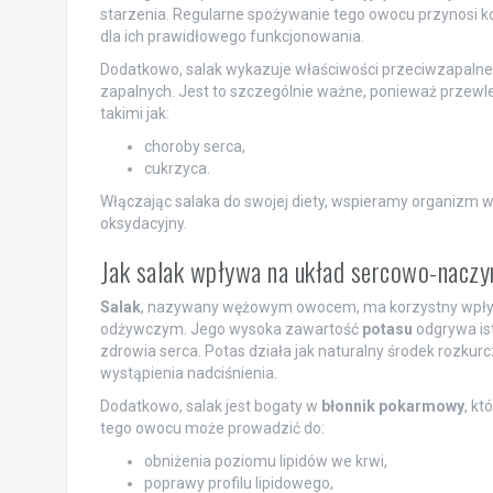
starzenia. Regularne spożywanie tego owocu przynosi ko
dla ich prawidłowego funkcjonowania.
Dodatkowo, salak wykazuje właściwości przeciwzapalne
zapalnych. Jest to szczególnie ważne, ponieważ przewl
takimi jak:
choroby serca,
cukrzyca.
Włączając salaka do swojej diety, wspieramy organizm 
oksydacyjny.
Jak salak wpływa na układ sercowo-naczy
Salak
, nazywany wężowym owocem, ma korzystny wpływ 
odżywczym. Jego wysoka zawartość
potasu
odgrywa ist
zdrowia serca. Potas działa jak naturalny środek rozku
wystąpienia nadciśnienia.
Dodatkowo, salak jest bogaty w
błonnik pokarmowy
, kt
tego owocu może prowadzić do:
obniżenia poziomu lipidów we krwi,
poprawy profilu lipidowego,