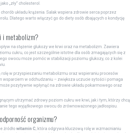
ko „zły” cholesterol.
i chorób układu krążenia. Salak wspiera zdrowie serca poprzez
erolu. Dlatego warto włączyć go do diety osób dbających o kondycję
i i metabolizm?
pływ na stężenie glukozy we krwi oraz na metabolizm. Zawiera
iomu cukru, co jest szczególnie istotne dla osób zmagających się z
tego owocu może pomóc w stabilizacji poziomu glukozy, co z kolei
iu.
rolę w przyspieszaniu metabolizmu oraz wspieraniu procesów
m wsparciem w odchudzaniu – zwiększa uczucie sytości i pomaga
ty może pozytywnie wpłynąć na zdrowie układu pokarmowego oraz
nącym utrzymać zdrowy poziom cukru we krwi, jak i tym, którzy chcą
danie tego wyjątkowego owocu do zrównoważonego jadłospisu.
i odporność organizmu?
e źródło
witamin C
, która odgrywa kluczową rolę w wzmacnianiu