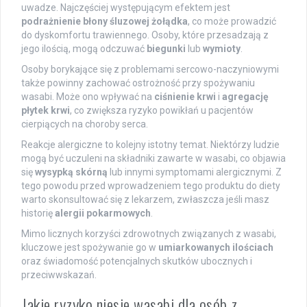
uwadze. Najczęściej występującym efektem jest
podrażnienie błony śluzowej żołądka
, co może prowadzić
do dyskomfortu trawiennego. Osoby, które przesadzają z
jego ilością, mogą odczuwać
biegunki
lub
wymioty
.
Osoby borykające się z problemami sercowo-naczyniowymi
także powinny zachować ostrożność przy spożywaniu
wasabi. Może ono wpływać na
ciśnienie krwi
i
agregację
płytek krwi
, co zwiększa ryzyko powikłań u pacjentów
cierpiących na choroby serca.
Reakcje alergiczne to kolejny istotny temat. Niektórzy ludzie
mogą być uczuleni na składniki zawarte w wasabi, co objawia
się
wysypką skórną
lub innymi symptomami alergicznymi. Z
tego powodu przed wprowadzeniem tego produktu do diety
warto skonsultować się z lekarzem, zwłaszcza jeśli masz
historię
alergii pokarmowych
.
Mimo licznych korzyści zdrowotnych związanych z wasabi,
kluczowe jest spożywanie go w
umiarkowanych ilościach
oraz świadomość potencjalnych skutków ubocznych i
przeciwwskazań.
Jakie ryzyko niesie wasabi dla osób z