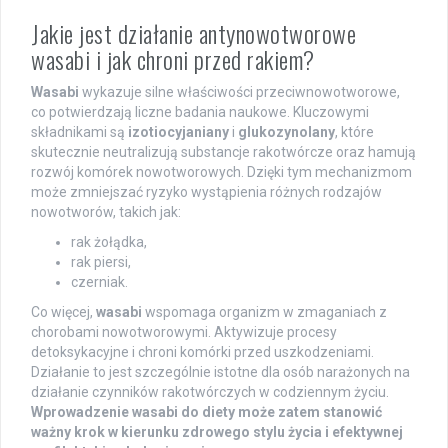
Jakie jest działanie antynowotworowe
wasabi i jak chroni przed rakiem?
Wasabi
wykazuje silne właściwości przeciwnowotworowe,
co potwierdzają liczne badania naukowe. Kluczowymi
składnikami są
izotiocyjaniany
i
glukozynolany
, które
skutecznie neutralizują substancje rakotwórcze oraz hamują
rozwój komórek nowotworowych. Dzięki tym mechanizmom
może zmniejszać ryzyko wystąpienia różnych rodzajów
nowotworów, takich jak:
rak żołądka,
rak piersi,
czerniak.
Co więcej,
wasabi
wspomaga organizm w zmaganiach z
chorobami nowotworowymi. Aktywizuje procesy
detoksykacyjne i chroni komórki przed uszkodzeniami.
Działanie to jest szczególnie istotne dla osób narażonych na
działanie czynników rakotwórczych w codziennym życiu.
Wprowadzenie wasabi do diety może zatem stanowić
ważny krok w kierunku zdrowego stylu życia i efektywnej