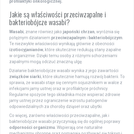
profilaktyki onkologicznej.
Jakie są właściwości przeciwzapalne i
bakteriobójcze wasabi?
Wasabi
, znane również jako
japoński chrzan
, wyróżnia się
potężnym działaniem
przeciwzapalnym
i
bakteriobójczym
.
Te niezwykłe właściwości wynikają głównie z obecności
izotiocyjanianów
, które skutecznie redukują stany zapalne
w organizmie. Dzięki temu osoby z różnymi schorzeniami
zapalnymi mogą odczuć znaczną ulgę.
Działanie bakteriobójcze wasabi wynika z jego zawartości
związków siarki
, które skutecznie hamują rozwój bakterii. To
sprawia, że wasabi staje się cennym sojusznikiem w walce z
infekcjami jamy ustnej oraz w profilaktyce próchnicy.
Regularne spożycie tego składnika może wspierać zdrowie
jamy ustnej przez ograniczenie wzrostu patogenów
odpowiedzialnych za choroby dziąseł oraz ubytki.
Co więcej, zarówno właściwości przeciwzapalne, jak i
bakteriobójcze wasabi przyczyniają się do ogólnej poprawy
odporności organizmu
. Wspierają one naturalne
mechanizmy obronne oraz pomagają pozbywać się toksyn i