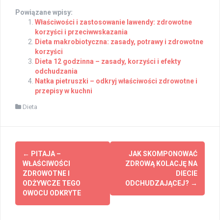
Powiązane wpisy:
Właściwości i zastosowanie lawendy: zdrowotne
korzyści i przeciwwskazania
Dieta makrobiotyczna: zasady, potrawy i zdrowotne
korzyści
Dieta 12 godzinna – zasady, korzyści i efekty
odchudzania
Natka pietruszki – odkryj właściwości zdrowotne i
przepisy w kuchni
Dieta
Post
←
PITAJA –
JAK SKOMPONOWAĆ
navigation
WŁAŚCIWOŚCI
ZDROWĄ KOLACJĘ NA
ZDROWOTNE I
DIECIE
ODŻYWCZE TEGO
ODCHUDZAJĄCEJ?
→
OWOCU ODKRYTE