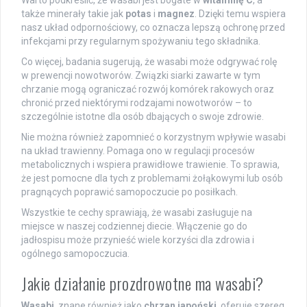
także minerały takie jak
potas
i
magnez
. Dzięki temu wspiera
nasz układ odpornościowy, co oznacza lepszą ochronę przed
infekcjami przy regularnym spożywaniu tego składnika.
Co więcej, badania sugerują, że wasabi może odgrywać rolę
w prewencji nowotworów. Związki siarki zawarte w tym
chrzanie mogą ograniczać rozwój komórek rakowych oraz
chronić przed niektórymi rodzajami nowotworów – to
szczególnie istotne dla osób dbających o swoje zdrowie.
Nie można również zapomnieć o korzystnym wpływie wasabi
na układ trawienny. Pomaga ono w regulacji procesów
metabolicznych i wspiera prawidłowe trawienie. To sprawia,
że jest pomocne dla tych z problemami żołąkowymi lub osób
pragnących poprawić samopoczucie po posiłkach.
Wszystkie te cechy sprawiają, że wasabi zasługuje na
miejsce w naszej codziennej diecie. Włączenie go do
jadłospisu może przynieść wiele korzyści dla zdrowia i
ogólnego samopoczucia.
Jakie działanie prozdrowotne ma wasabi?
Wasabi
, znane również jako
chrzan japoński
, oferuje szereg