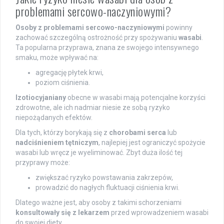
problemami sercowo-naczyniowymi?
Osoby z problemami sercowo-naczyniowymi
powinny
zachować szczególną ostrożność przy spożywaniu
wasabi
.
Ta popularna przyprawa, znana ze swojego intensywnego
smaku, może wpływać na:
agregację płytek krwi,
poziom ciśnienia.
Izotiocyjaniany
obecne w wasabi mają potencjalne korzyści
zdrowotne, ale ich nadmiar niesie ze sobą ryzyko
niepożądanych efektów.
Dla tych, którzy borykają się z
chorobami serca
lub
nadciśnieniem tętniczym
, najlepiej jest ograniczyć spożycie
wasabi lub wręcz je wyeliminować. Zbyt duża ilość tej
przyprawy może:
zwiększać ryzyko powstawania zakrzepów,
prowadzić do nagłych fluktuacji ciśnienia krwi.
Dlatego ważne jest, aby osoby z takimi schorzeniami
konsultowały się z lekarzem
przed wprowadzeniem wasabi
do swojej diety.