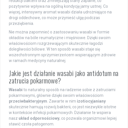
redukcji bakterii oraz zmniejszają stany zapalne, co
pozytywnie wpływa na ogólną kondycję jamy ustnej. Co
więcej, intensywny aromat wasabi działa udrożniająco na
drogi oddechowe, co może przynieść ulgę podczas
przeziębienia.
Nie można zapomnieć o zastosowaniu wasabi w formie
okładów na bóle reumatyczne i mięśniowe. Dzięki swoim
właściwościom rozgrzewającym skutecznie łagodzi
dolegliwości bólowe. W ten sposób wasabi staje się
wszechstronnym sprzymierzeńcem wspierającym zdrowie
w ramach medycyny naturalnej.
Jakie jest działanie wasabi jako antidotum na
zatrucia pokarmowe?
Wasabi
to naturalny sposób na radzenie sobie z zatruciami
pokarmowymi, głównie dzięki swoim właściwościom
przeciwbakteryjnym
. Zawarte w nim
izotiocyjaniany
skutecznie hamują rozwój bakterii, co jest niezwykle istotne
w kontekście infekcji pokarmowych. Działanie te wspiera
nasz
układ odpornościowy
, co pozwala organizmowi lepiej
stawić czoła patogenom.