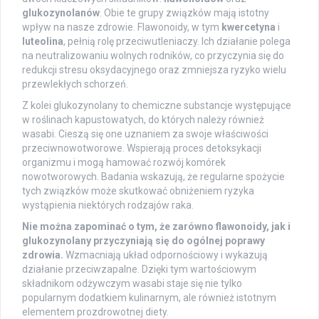
glukozynolanów
. Obie te grupy związków mają istotny
wpływ na nasze zdrowie. Flawonoidy, w tym
kwercetyna
i
luteolina
, pełnią rolę przeciwutleniaczy. Ich działanie polega
na neutralizowaniu wolnych rodników, co przyczynia się do
redukcji stresu oksydacyjnego oraz zmniejsza ryzyko wielu
przewlekłych schorzeń.
Z kolei glukozynolany to chemiczne substancje występujące
w roślinach kapustowatych, do których należy również
wasabi. Cieszą się one uznaniem za swoje właściwości
przeciwnowotworowe. Wspierają proces detoksykacji
organizmu i mogą hamować rozwój komórek
nowotworowych. Badania wskazują, że regularne spożycie
tych związków może skutkować obniżeniem ryzyka
wystąpienia niektórych rodzajów raka.
Nie można zapominać o tym, że zarówno flawonoidy, jak i
glukozynolany przyczyniają się do ogólnej poprawy
zdrowia.
Wzmacniają układ odpornościowy i wykazują
działanie przeciwzapalne. Dzięki tym wartościowym
składnikom odżywczym wasabi staje się nie tylko
popularnym dodatkiem kulinarnym, ale również istotnym
elementem prozdrowotnej diety.