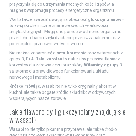
przyczynia się do utrzymania mocnych kości i zębów, a
magnez
wspomaga procesy energetyczne organizmu.
Warto także zwrócić uwagę na obecność
glukozynolanów
–
to związki chemiczne znane ze swoich właściwości
antybakteryjnych. Mogą one pomóc w ochronie organizmu
przed chorobami dzięki działaniu przeciwzapalnemu oraz
potencjalnie przeciwnowotworowemu.
Nie można zapomnieć o
beta-karotenie
oraz witaminach z
grupy
B
,
E
i
A
.
Beta-karoten
to naturalny przeciwutleniacz
korzystny dla zdrowia oczu oraz skóry.
Witaminy z grupy B
są istotne dla prawidłowego funkcjonowania układu
nerwowego i metabolizmu.
Krótko mówiąc
, wasabi to nie tylko oryginalny akcent w
kuchni, ale także bogate źródło składników odżywczych
wspierających nasze zdrowie.
Jakie flawonoidy i glukozynolany znajdują się
w wasabi?
Wasabi
to nie tylko pikantna przyprawa, ale także źródło
dwóch kluczowych składników:
flawonoidów
oraz