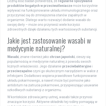
Liczną ilość badań potwierdza, że
regularne spożywanie
produktów bogatych w przeciwutleniacze
może korzystnie
wpływać na funkcjonowanie układu immunologicznego oraz
przyczyniać się do zmniejszenia stanów zapalnych w
organizmie. Dlatego warto rozważyć dodanie wasabi do
swojej diety – może ono przynieść wiele korzyści
zdrowotnych dzięki działaniu tych wartościowych substancji.
Jakie jest zastosowanie wasabi w
medycynie naturalnej?
Wasabi
, znane również jako
chrzan japoński
, cieszy się
popularnością w medycynie naturalnej z powodu swoich
licznych właściwości. Jego działanie
przeciwbakteryjne
i
przeciwzapalne
czyni go skutecznym narzędziem w walce z
infekcjami. Dodatkowo wspiera prawidłowe funkcjonowanie
układu pokarmowego, a nawet może być pomocne jako
antidotum na zatrucia pokarmowe, przyspieszając usuwanie
szkodliwych substancji z organizmu.
W kontekście zdrowia jamy ustnej, wasabi także przynosi
znaczące korzyści. Aktywne składniki tej rośliny pomagają w