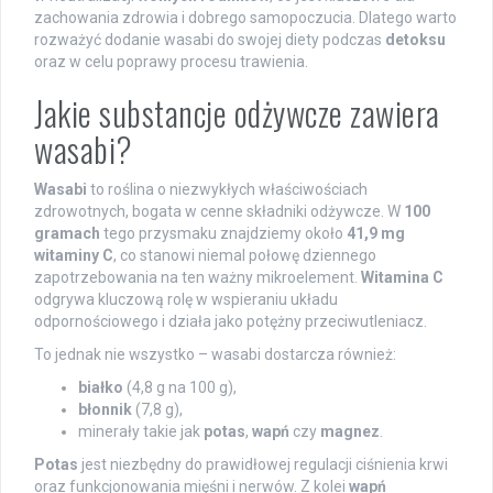
zachowania zdrowia i dobrego samopoczucia. Dlatego warto
rozważyć dodanie wasabi do swojej diety podczas
detoksu
oraz w celu poprawy procesu trawienia.
Jakie substancje odżywcze zawiera
wasabi?
Wasabi
to roślina o niezwykłych właściwościach
zdrowotnych, bogata w cenne składniki odżywcze. W
100
gramach
tego przysmaku znajdziemy około
41,9 mg
witaminy C
, co stanowi niemal połowę dziennego
zapotrzebowania na ten ważny mikroelement.
Witamina C
odgrywa kluczową rolę w wspieraniu układu
odpornościowego i działa jako potężny przeciwutleniacz.
To jednak nie wszystko – wasabi dostarcza również:
białko
(4,8 g na 100 g),
błonnik
(7,8 g),
minerały takie jak
potas
,
wapń
czy
magnez
.
Potas
jest niezbędny do prawidłowej regulacji ciśnienia krwi
oraz funkcjonowania mięśni i nerwów. Z kolei
wapń