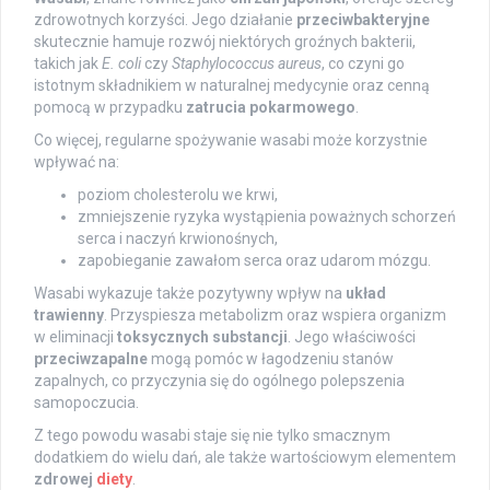
zdrowotnych korzyści. Jego działanie
przeciwbakteryjne
skutecznie hamuje rozwój niektórych groźnych bakterii,
takich jak
E. coli
czy
Staphylococcus aureus
, co czyni go
istotnym składnikiem w naturalnej medycynie oraz cenną
pomocą w przypadku
zatrucia pokarmowego
.
Co więcej, regularne spożywanie wasabi może korzystnie
wpływać na:
poziom cholesterolu we krwi,
zmniejszenie ryzyka wystąpienia poważnych schorzeń
serca i naczyń krwionośnych,
zapobieganie zawałom serca oraz udarom mózgu.
Wasabi wykazuje także pozytywny wpływ na
układ
trawienny
. Przyspiesza metabolizm oraz wspiera organizm
w eliminacji
toksycznych substancji
. Jego właściwości
przeciwzapalne
mogą pomóc w łagodzeniu stanów
zapalnych, co przyczynia się do ogólnego polepszenia
samopoczucia.
Z tego powodu wasabi staje się nie tylko smacznym
dodatkiem do wielu dań, ale także wartościowym elementem
zdrowej
diety
.