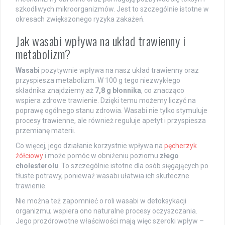
szkodliwych mikroorganizmów. Jest to szczególnie istotne w
okresach zwiększonego ryzyka zakażeń.
Jak wasabi wpływa na układ trawienny i
metabolizm?
Wasabi
pozytywnie wpływa na nasz układ trawienny oraz
przyspiesza metabolizm. W 100 g tego niezwykłego
składnika znajdziemy aż
7,8 g błonnika
, co znacząco
wspiera zdrowe trawienie. Dzięki temu możemy liczyć na
poprawę ogólnego stanu zdrowia. Wasabi nie tylko stymuluje
procesy trawienne, ale również reguluje apetyt i przyspiesza
przemianę materii.
Co więcej, jego działanie korzystnie wpływa na
pęcherzyk
żółciowy
i może pomóc w obniżeniu poziomu
złego
cholesterolu
. To szczególnie istotne dla osób sięgających po
tłuste potrawy, ponieważ wasabi ułatwia ich skuteczne
trawienie.
Nie można też zapomnieć o roli wasabi w detoksykacji
organizmu; wspiera ono naturalne procesy oczyszczania.
Jego prozdrowotne właściwości mają więc szeroki wpływ –