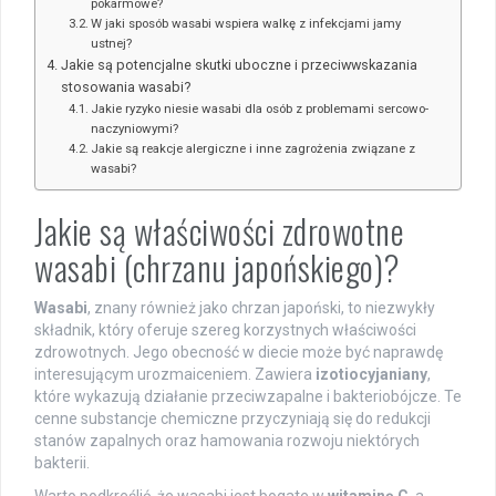
pokarmowe?
W jaki sposób wasabi wspiera walkę z infekcjami jamy
ustnej?
Jakie są potencjalne skutki uboczne i przeciwwskazania
stosowania wasabi?
Jakie ryzyko niesie wasabi dla osób z problemami sercowo-
naczyniowymi?
Jakie są reakcje alergiczne i inne zagrożenia związane z
wasabi?
Jakie są właściwości zdrowotne
wasabi (chrzanu japońskiego)?
Wasabi
, znany również jako chrzan japoński, to niezwykły
składnik, który oferuje szereg korzystnych właściwości
zdrowotnych. Jego obecność w diecie może być naprawdę
interesującym urozmaiceniem. Zawiera
izotiocyjaniany
,
które wykazują działanie przeciwzapalne i bakteriobójcze. Te
cenne substancje chemiczne przyczyniają się do redukcji
stanów zapalnych oraz hamowania rozwoju niektórych
bakterii.
Warto podkreślić, że wasabi jest bogate w
witaminę C
, a