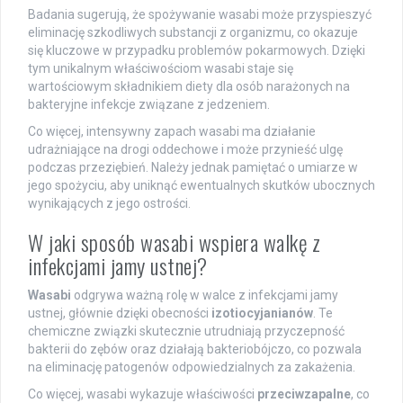
Badania sugerują, że spożywanie wasabi może przyspieszyć
eliminację szkodliwych substancji z organizmu, co okazuje
się kluczowe w przypadku problemów pokarmowych. Dzięki
tym unikalnym właściwościom wasabi staje się
wartościowym składnikiem diety dla osób narażonych na
bakteryjne infekcje związane z jedzeniem.
Co więcej, intensywny zapach wasabi ma działanie
udrażniające na drogi oddechowe i może przynieść ulgę
podczas przeziębień. Należy jednak pamiętać o umiarze w
jego spożyciu, aby uniknąć ewentualnych skutków ubocznych
wynikających z jego ostrości.
W jaki sposób wasabi wspiera walkę z
infekcjami jamy ustnej?
Wasabi
odgrywa ważną rolę w walce z infekcjami jamy
ustnej, głównie dzięki obecności
izotiocyjanianów
. Te
chemiczne związki skutecznie utrudniają przyczepność
bakterii do zębów oraz działają bakteriobójczo, co pozwala
na eliminację patogenów odpowiedzialnych za zakażenia.
Co więcej, wasabi wykazuje właściwości
przeciwzapalne
, co