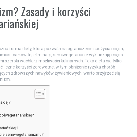
zm? Zasady i korzyści
riańskiej
zna forma diety, która pozwala na ograniczenie spożycia mięsa,
amiast całkowitej eliminacji, semiwegetarianie wykluczają mięso
mi szeroki wachlarz możliwości kulinarnych. Taka dieta nie tylko
ć liczne korzyści zdrowotne, w tym obniżenie ryzyka chorób
ujących zdrowszych nawyków żywieniowych, warto przyjrzeć się
anizm.
skiej?
półwegetariańskiej?
riańskiej?
cie semiwegetarianizmu?