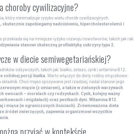
 choroby cywilizacyjne?
, który minimalizuje ryzyko wielu chorób cywilizacyjnych.
 skutecznie zapobiegamy nadciśnieniu, hipercholesterolemii i
o przekłada się na mniejsze ryzyko rozwoju nowotworów, takich jak rak
 odżywiania stanowi skuteczną profilaktykę cukrzycy typu 2.
wcze w diecie semiwegetariańskiej?
ików odżywczych, takich jak: białko, żelazo, cynk i witamina B12.
 solidnej porcji białka.
Warto włączyć do diety rośliny strączkowe:
n składnik. Choć mięso spożywane jest rzadziej, nadal stanowi jego
czerwonym mięsie (z umiarem), a także w zielonych warzywach
onych owocach – morelach czy rodzynkach.
Cynk, kolejny ważny
 nerkowcach i migdałach) oraz pestkach dyni.
Witamina B12
j i mięsa (w ograniczonych ilościach).
Zrównoważona dieta
 ze źródeł zwierzęcych, zapewnia organizmowi wszystkie
ucia.
można przyjąć w kontekście