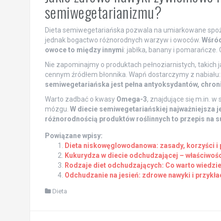
semiwegetarianizmu?
Dieta semiwegetariańska pozwala na umiarkowane spożyci
jednak bogactwo różnorodnych warzyw i owoców.
Wśród
owoce to między innymi
: jabłka, banany i pomarańcze.
Nie zapominajmy o produktach pełnoziarnistych, takich 
cennym źródłem błonnika. Wapń dostarczymy z nabiału: j
semiwegetariańska jest pełna antyoksydantów, chron
Warto zadbać o kwasy
Omega-3
, znajdujące się m.in. w
mózgu.
W diecie semiwegetariańskiej najważniejsza 
różnorodnością produktów roślinnych to przepis na s
Powiązane wpisy:
Dieta niskowęglowodanowa: zasady, korzyści i 
Kukurydza w diecie odchudzającej – właściwośc
Rodzaje diet odchudzających: Co warto wiedzi
Odchudzanie na jesień: zdrowe nawyki i przykła
Dieta