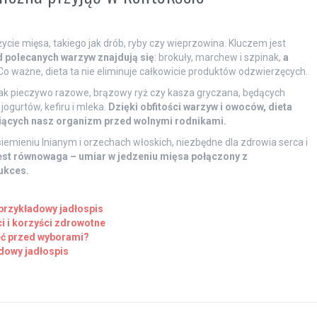
e mięsa, takiego jak drób, ryby czy wieprzowina. Kluczem jest
 polecanych warzyw znajdują się
: brokuły, marchew i szpinak,
a
 Co ważne, dieta ta nie eliminuje całkowicie produktów odzwierzęcych.
jak pieczywo razowe, brązowy ryż czy kasza gryczana, będących
ogurtów, kefiru i mleka.
Dzięki obfitości warzyw i owoców, dieta
iących nasz organizm przed wolnymi rodnikami.
 siemieniu lnianym i orzechach włoskich, niezbędne dla zdrowia serca i
jest równowaga – umiar w jedzeniu mięsa połączony z
ukces.
przykładowy jadłospis
i i korzyści zdrowotne
eć przed wyborami?
dowy jadłospis