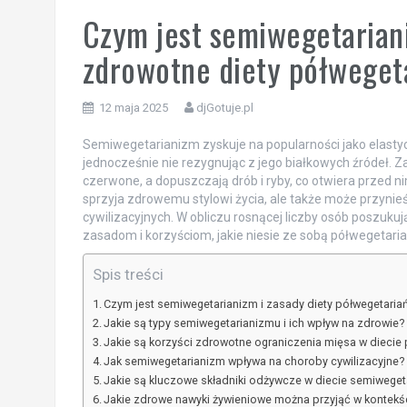
Czym jest semiwegetariani
zdrowotne diety półwegeta
12 maja 2025
djGotuje.pl
Semiwegetarianizm zyskuje na popularności jako elastyc
jednocześnie nie rezygnując z jego białkowych źródeł. Z
czerwone, a dopuszczają drób i ryby, co otwiera przed ni
sprzyja zdrowemu stylowi życia, ale także może przynieś
cywilizacyjnych. W obliczu rosnącej liczby osób poszuk
zasadom i korzyściom, jakie niesie ze sobą półwegetari
Spis treści
Czym jest semiwegetarianizm i zasady diety półwegetariań
Jakie są typy semiwegetarianizmu i ich wpływ na zdrowie?
Jakie są korzyści zdrowotne ograniczenia mięsa w diecie 
Jak semiwegetarianizm wpływa na choroby cywilizacyjne?
Jakie są kluczowe składniki odżywcze w diecie semiwegeta
Jakie zdrowe nawyki żywieniowe można przyjąć w kontekś