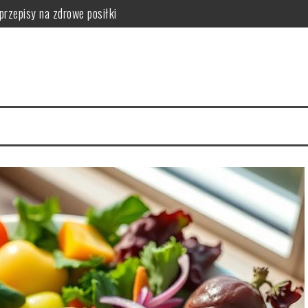
przepisy na zdrowe posiłki
tości odżywcze owocu
 serca i mięśni
hnika mycia i nitkowanie krok po kroku
a zdrowie skóry
zalecenia i przeciwwskazania