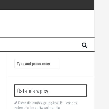
Search
for:
Ostatnie wpisy
Dieta dla osób z grupą krwi B – zasady,
zalecenia i przeciwwskazania