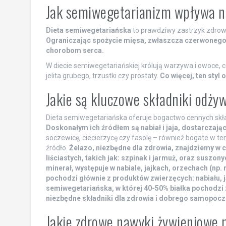
Jak semiwegetarianizm wpływa na
Dieta semiwegetariańska
to prawdziwy zastrzyk zdrowia
Ograniczając spożycie mięsa, zwłaszcza czerwonego,
chorobom serca.
W diecie semiwegetariańskiej królują warzywa i owoce, c
jelita grubego, trzustki czy prostaty.
Co więcej, ten styl
Jakie są kluczowe składniki odży
Dieta semiwegetariańska oferuje bogactwo cennych składn
Doskonałym ich źródłem są nabiał i jaja, dostarczające
soczewicę, ciecierzycę czy fasolę – również bogate w te
źródło.
Żelazo, niezbędne dla zdrowia, znajdziemy w 
liściastych, takich jak: szpinak i jarmuż, oraz susz
minerał, występuje w nabiale, jajkach, orzechach (np.
pochodzi głównie z produktów zwierzęcych: nabiału, ja
semiwegetariańska, w której 40-50% białka pochodzi
niezbędne składniki dla zdrowia i dobrego samopocz
Jakie zdrowe nawyki żywieniowe 