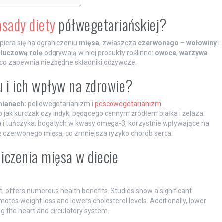
asady diety
półwegetariańskiej?
opiera się na ograniczeniu
mięsa
, zwłaszcza
czerwonego
–
wołowiny
i
luczową rolę
odgrywają w niej produkty roślinne:
owoce
,
warzywa
 co zapewnia niezbędne składniki odżywcze.
u i ich wpływ na zdrowie?
mianach:
pollowegetarianizm i
pescowegetarianizm
.
 jak kurczak czy indyk, będącego cennym źródłem białka i żelaza.
ia i tuńczyka, bogatych w kwasy omega-3, korzystnie wpływające na
ię czerwonego mięsa, co zmniejsza ryzyko chorób serca.
niczenia mięsa w diecie
, offers numerous health benefits. Studies show a significant
omotes weight loss and lowers cholesterol levels. Additionally, lower
g the heart and circulatory system.