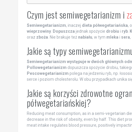
Czym jest semiwegetarianizm i
z
Semiwegetarianizm
, inaczej
dieta półwegetariańska
, 
wieprzowiny
.
Dopuszcza
jednak spożycie
drobiu
i
ryb
.
K
oraz
zboża
. Nie brakuje też
nabiału
, w tym
mleka
i
sera
,
Jakie są typy semiwegetarianizm
Semiwegetarianizm występuje w dwóch głównych od
Pollowegetarianizm
dopuszcza spożycie drobiu, takiego
Pescowegetarianizm
polega na jedzeniu ryb, np. łosos
serce i poziom cholesterolu. W obu przypadkach unika s
Jakie są korzyści zdrowotne ogra
półwegetariańskiej?
Reducing meat consumption, as in a semi-vegetarian diet
decrease in the risk of obesity, even by half. This diet pr
meat intake regulates blood pressure, positively impactin