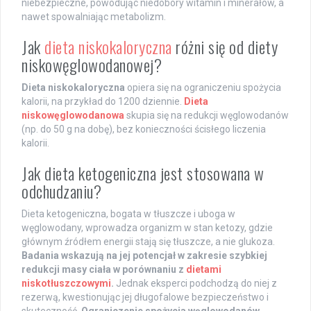
niebezpieczne, powodując niedobory witamin i minerałów, a
nawet spowalniając metabolizm.
Jak
dieta niskokaloryczna
różni się od diety
niskowęglowodanowej?
Dieta niskokaloryczna
opiera się na ograniczeniu spożycia
kalorii, na przykład do 1200 dziennie.
Dieta
niskowęglowodanowa
skupia się na redukcji węglowodanów
(np. do 50 g na dobę), bez konieczności ścisłego liczenia
kalorii.
Jak dieta ketogeniczna jest stosowana w
odchudzaniu?
Dieta ketogeniczna, bogata w tłuszcze i uboga w
węglowodany, wprowadza organizm w stan ketozy, gdzie
głównym źródłem energii stają się tłuszcze, a nie glukoza.
Badania wskazują na jej potencjał w zakresie szybkiej
redukcji masy ciała w porównaniu z
dietami
niskotłuszczowymi
.
Jednak eksperci podchodzą do niej z
rezerwą, kwestionując jej długofalowe bezpieczeństwo i
skuteczność.
Ograniczenie spożycia węglowodanów,