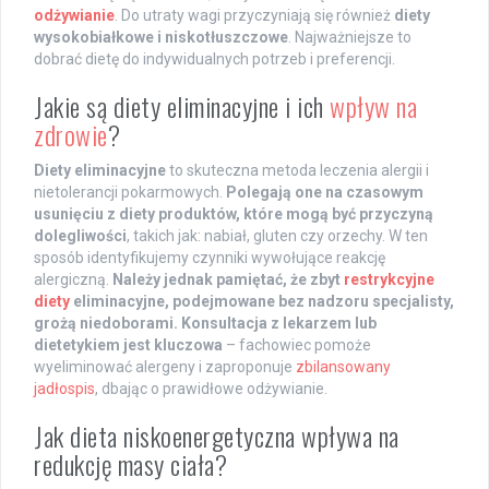
odżywianie
. Do utraty wagi przyczyniają się również
diety
wysokobiałkowe i niskotłuszczowe
. Najważniejsze to
dobrać dietę do indywidualnych potrzeb i preferencji.
Jakie są diety eliminacyjne i ich
wpływ na
zdrowie
?
Diety eliminacyjne
to skuteczna metoda leczenia alergii i
nietolerancji pokarmowych.
Polegają one na czasowym
usunięciu z diety produktów, które mogą być przyczyną
dolegliwości
, takich jak: nabiał, gluten czy orzechy. W ten
sposób identyfikujemy czynniki wywołujące reakcję
alergiczną.
Należy jednak pamiętać, że zbyt
restrykcyjne
diety
eliminacyjne, podejmowane bez nadzoru specjalisty,
grożą niedoborami.
Konsultacja z lekarzem lub
dietetykiem jest kluczowa
– fachowiec pomoże
wyeliminować alergeny i zaproponuje
zbilansowany
jadłospis
, dbając o prawidłowe odżywianie.
Jak dieta niskoenergetyczna wpływa na
redukcję masy ciała?