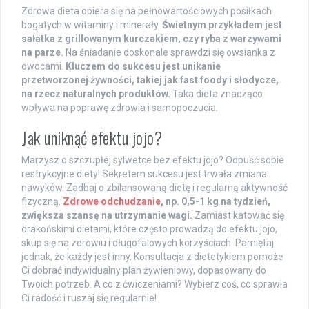
Zdrowa dieta opiera się na pełnowartościowych posiłkach
bogatych w witaminy i minerały.
Świetnym przykładem jest
sałatka z grillowanym kurczakiem, czy ryba z warzywami
na parze.
Na śniadanie doskonale sprawdzi się owsianka z
owocami.
Kluczem do sukcesu jest unikanie
przetworzonej żywności, takiej jak fast foody i słodycze,
na rzecz naturalnych produktów.
Taka dieta znacząco
wpływa na poprawę zdrowia i samopoczucia.
Jak uniknąć efektu jojo?
Marzysz o szczupłej sylwetce bez efektu jojo? Odpuść sobie
restrykcyjne diety! Sekretem sukcesu jest trwała zmiana
nawyków. Zadbaj o zbilansowaną dietę i regularną aktywność
fizyczną.
Zdrowe odchudzanie
, np. 0,5-1 kg na tydzień,
zwiększa szansę na utrzymanie wagi.
Zamiast katować się
drakońskimi dietami, które często prowadzą do efektu jojo,
skup się na zdrowiu i długofalowych korzyściach. Pamiętaj
jednak, że każdy jest inny. Konsultacja z dietetykiem pomoże
Ci dobrać indywidualny plan żywieniowy, dopasowany do
Twoich potrzeb. A co z ćwiczeniami? Wybierz coś, co sprawia
Ci radość i ruszaj się regularnie!