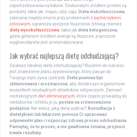
zapotrzebowania na kalorie. Doskonałym źródłem protein są
produkty takie jak: mięso, ryby i jaja.
Dieta niskotłuszczowa
,
zalecana między innymi przy problemach z
pęcherzykiem
żółciowym
, ogranicza spożycie tłuszczów. Istnieją również
diety wysokotłuszczowe
, takie jak
dieta ketogeniczna
,
gdzie głównym źródłem energii są tłuszcze, a spożycie
węglowodanów jest zminimalizowane.
Jak wybrać najlepszą dietę odchudzającą?
Szukasz idealnej diety odchudzającej? Kluczem do sukcesu
jest znalezienie planu żywieniowego, który pasuje do
Twojego stylu życia i potrzeb.
Dieta powinna być
zbilansowana i urozmaicona
, aby dostarczyć organizmowi
wszystkich niezbędnych składników odżywczych. Zamiast
restrykcyjnych
diet eliminacyjnych
, które często prowadzą do
niedoborów i efektu jo-jo,
postaw na zrównoważone
podejście
. Nie wiesz, jaką dietę wybrać?
Konsultacja z
dietetykiem lub lekarzem pomoże Ci opracować
odpowiedni plan i rozpocząć zdrowy proces odchudzania.
Pamiętaj, że to proces, a nie gwałtowna zmiana, przynosi
trwałe rezultaty.