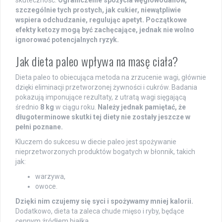
szczególnie tych prostych, jak cukier, niewątpliwie
wspiera odchudzanie, regulując apetyt.
Początkowe
efekty ketozy mogą być zachęcające, jednak nie wolno
ignorować potencjalnych ryzyk.
Jak dieta paleo wpływa na masę ciała?
Dieta paleo to obiecująca metoda na zrzucenie wagi, głównie
dzięki eliminacji przetworzonej żywności i cukrów. Badania
pokazują imponujące rezultaty, z utratą wagi sięgającą
średnio
8 kg
w ciągu roku.
Należy jednak pamiętać, że
długoterminowe skutki tej diety nie zostały jeszcze w
pełni poznane.
Kluczem do sukcesu w diecie paleo jest spożywanie
nieprzetworzonych produktów bogatych w błonnik, takich
jak:
warzywa,
owoce.
Dzięki nim czujemy się syci i spożywamy mniej kalorii.
Dodatkowo, dieta ta zaleca chude mięso i ryby, będące
cennym źródłem białka.