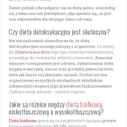
Zanim jednak zdecydujesz się na dietę paleo, skonsultuj
się z lekarzem lub dietetykiem, aby upewnić się, że jest
ona odpowiednia dla twojego stanu zdrowia.
Czy dieta detoksykacyjna jest skuteczna?
Nie ma naukowych dowodów na to, że diety
detoksykacyjne usuwają toksyny z organizmu.
Co więcej,
źle
zbilansowana dieta
tego typu może być niebezpieczna,
prowadząc do niedoborów witamin i minerałów.
Znacznie
lepszym rozwiązaniem jest zdrowa, zbilansowana dieta
bogata w warzywa, owoce oraz produkty pełnoziarniste,
takie jak kasze czy pieczywo razowe. Dostarcza ona
organizmowi wszystkich niezbędnych składników
odżywczych i wspiera jego prawidłowe funkcjonowanie.
Zadbaj o swoje zdrowie – wybierz mądrze.
Jakie są różnice między
dietą białkową
,
niskotłuszczową a wysokotłuszczową?
Dieta białkowa
opiera się na zwiększonym spożyciu
protein
,
które powinny pokrywać
20-30%
dziennego