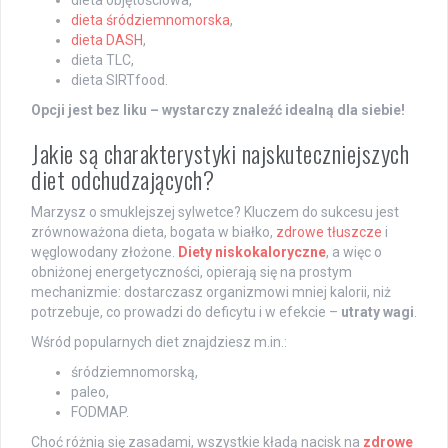
dieta śródziemnomorska
,
dieta DASH
,
dieta TLC,
dieta SIRTfood.
Opcji jest bez liku – wystarczy znaleźć idealną dla siebie!
Jakie są charakterystyki najskuteczniejszych
diet odchudzających?
Marzysz o smuklejszej sylwetce? Kluczem do sukcesu jest
zrównoważona dieta, bogata w białko,
zdrowe tłuszcze
i
węglowodany złożone.
Diety niskokaloryczne
, a więc o
obniżonej energetyczności, opierają się na prostym
mechanizmie: dostarczasz organizmowi mniej kalorii, niż
potrzebuje, co prowadzi do deficytu i w efekcie –
utraty wagi
.
Wśród popularnych diet znajdziesz m.in.:
śródziemnomorską,
paleo,
FODMAP.
Choć różnią się zasadami, wszystkie kładą nacisk na
zdrowe