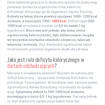
Dieta niskoenergetyczna to skuteczny sposób na utratę wagi,
ponieważ dostarcza organizmowi mniej kalorii niż
potrzebuje, zmuszając go do sięgania po zapasy tłuszczu.
Kobiety na takiej diecie powinny spożywać 1000–1200 kcal
dziennie, a mężczyźni 1400–
1800 kcal
.
Deficyt rzędu
500-
1000 kcal
umożliwia zrzucenie od
0,5 do nawet 1 kg
tygodniowo.
Kluczowe jest jednak, aby dieta, mimo
ograniczonej kaloryczności, była zbilansowana i bogata
we wszystkie niezbędne składniki odżywcze, takie jak
witaminy i minerały.
Zbyt drastyczne ograniczenie kalorii
może bowiem przynieść negatywne skutki dla zdrowia.
Jaka jest rola deficytu kalorycznego w
dietach odchudzających
?
Marzysz o smuklejszej sylwetce? Kluczem do sukcesu jest
deficyt kaloryczny – spożywanie mniejszej ilości kalorii, niż
potrzebuje Twój organizm. W rezultacie ciało zaczyna spalać
zgromadzoną tkankę tłuszczową, co prowadzi do spadku
wagi.
Optymalny deficyt to 500-1000 kcal dziennie,
pozwalający zrzucić 0,5-1 kg tygodniowo.
Pamiętaj jednak,
że zbyt drastyczne ograniczenie kalorii może być