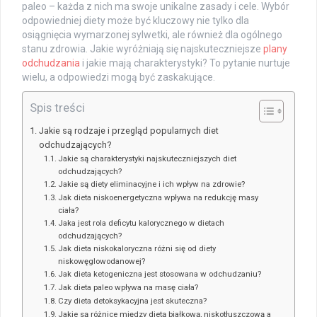
paleo – każda z nich ma swoje unikalne zasady i cele. Wybór
odpowiedniej diety może być kluczowy nie tylko dla
osiągnięcia wymarzonej sylwetki, ale również dla ogólnego
stanu zdrowia. Jakie wyróżniają się najskuteczniejsze
plany
odchudzania
i jakie mają charakterystyki? To pytanie nurtuje
wielu, a odpowiedzi mogą być zaskakujące.
Spis treści
Jakie są rodzaje i przegląd popularnych diet
odchudzających?
Jakie są charakterystyki najskuteczniejszych diet
odchudzających?
Jakie są diety eliminacyjne i ich wpływ na zdrowie?
Jak dieta niskoenergetyczna wpływa na redukcję masy
ciała?
Jaka jest rola deficytu kalorycznego w dietach
odchudzających?
Jak dieta niskokaloryczna różni się od diety
niskowęglowodanowej?
Jak dieta ketogeniczna jest stosowana w odchudzaniu?
Jak dieta paleo wpływa na masę ciała?
Czy dieta detoksykacyjna jest skuteczna?
Jakie są różnice między dietą białkową, niskotłuszczową a