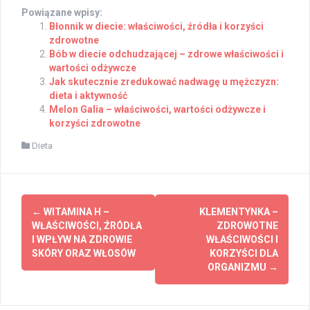
Powiązane wpisy:
Błonnik w diecie: właściwości, źródła i korzyści
zdrowotne
Bób w diecie odchudzającej – zdrowe właściwości i
wartości odżywcze
Jak skutecznie zredukować nadwagę u mężczyzn:
dieta i aktywność
Melon Galia – właściwości, wartości odżywcze i
korzyści zdrowotne
Dieta
Post
←
WITAMINA H –
KLEMENTYNKA –
navigation
WŁAŚCIWOŚCI, ŹRÓDŁA
ZDROWOTNE
I WPŁYW NA ZDROWIE
WŁAŚCIWOŚCI I
SKÓRY ORAZ WŁOSÓW
KORZYŚCI DLA
ORGANIZMU
→