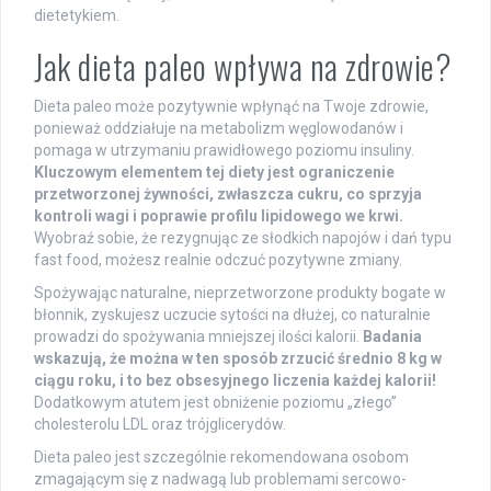
dietetykiem.
Jak dieta paleo wpływa na zdrowie?
Dieta paleo może pozytywnie wpłynąć na Twoje zdrowie,
ponieważ oddziałuje na metabolizm węglowodanów i
pomaga w utrzymaniu prawidłowego poziomu insuliny.
Kluczowym elementem tej diety jest ograniczenie
przetworzonej żywności, zwłaszcza cukru, co sprzyja
kontroli wagi i poprawie profilu lipidowego we krwi.
Wyobraź sobie, że rezygnując ze słodkich napojów i dań typu
fast food, możesz realnie odczuć pozytywne zmiany.
Spożywając naturalne, nieprzetworzone produkty bogate w
błonnik, zyskujesz uczucie sytości na dłużej, co naturalnie
prowadzi do spożywania mniejszej ilości kalorii.
Badania
wskazują, że można w ten sposób zrzucić średnio 8 kg w
ciągu roku, i to bez obsesyjnego liczenia każdej kalorii!
Dodatkowym atutem jest obniżenie poziomu „złego”
cholesterolu LDL oraz trójglicerydów.
Dieta paleo jest szczególnie rekomendowana osobom
zmagającym się z nadwagą lub problemami sercowo-