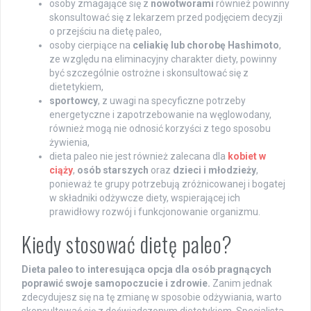
osoby zmagające się z
nowotworami
również powinny
skonsultować się z lekarzem przed podjęciem decyzji
o przejściu na dietę paleo,
osoby cierpiące na
celiakię lub chorobę Hashimoto
,
ze względu na eliminacyjny charakter diety, powinny
być szczególnie ostrożne i skonsultować się z
dietetykiem,
sportowcy
, z uwagi na specyficzne potrzeby
energetyczne i zapotrzebowanie na węglowodany,
również mogą nie odnosić korzyści z tego sposobu
żywienia,
dieta paleo nie jest również zalecana dla
kobiet w
ciąży
,
osób starszych
oraz
dzieci i młodzieży
,
ponieważ te grupy potrzebują zróżnicowanej i bogatej
w składniki odżywcze diety, wspierającej ich
prawidłowy rozwój i funkcjonowanie organizmu.
Kiedy stosować dietę paleo?
Dieta paleo to interesująca opcja dla osób pragnących
poprawić swoje samopoczucie i zdrowie.
Zanim jednak
zdecydujesz się na tę zmianę w sposobie odżywiania, warto
skonsultować się z doświadczonym dietetykiem. Specjalista