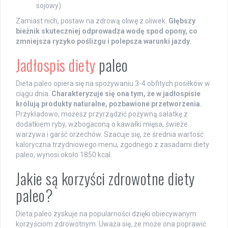
sojowy).
Zamiast nich, postaw na zdrową oliwę z oliwek.
Głębszy
bieżnik skuteczniej odprowadza wodę spod opony, co
zmniejsza ryzyko poślizgu i polepsza warunki jazdy.
Jadłospis diety
paleo
Dieta paleo opiera się na spożywaniu 3-4 obfitych posiłków w
ciągu dnia.
Charakteryzuje się ona tym, że w jadłospisie
królują produkty naturalne, pozbawione przetworzenia.
Przykładowo, możesz przyrządzić pożywną sałatkę z
dodatkiem ryby, wzbogaconą o kawałki mięsa, świeże
warzywa i garść orzechów. Szacuje się, że średnia wartość
kaloryczna trzydniowego menu, zgodnego z zasadami diety
paleo, wynosi około 1850 kcal.
Jakie są korzyści zdrowotne diety
paleo?
Dieta paleo zyskuje na popularności dzięki obiecywanym
korzyściom zdrowotnym. Uważa się, że może ona poprawić