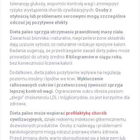
tolerancję glukozy, wspomóc kontrolę wagi i zmniejszyć
ryzyko wystąpienia chorób cywilizacyjnych.
Osoby z
otyłością lub problemami sercowymi mogą szczególnie
odczuć jej pozytywne efekty.
Dieta paleo sprzyja utrzymaniu prawidłowej masy ciała.
Zawartość błonnika i naturalne, nieprzetworzone składniki
dają uczucie sytości, co naturalnie redukuje spożycie kalorii.
Badania sugerują, że przestrzeganie zasad diety paleo może
prowadzić do utraty średnio
8 kilogramów w ciągu roku
,
bez konieczności liczenia kalorii.
Dodatkowo, dieta paleo pozytywnie wpływa na regulację
poziomu insuliny i lipidów we krwi.
Wykluczenie
rafinowanych cukrów i przetworzonej żywności sprzyja
lepszej kontroli wagi.
Ograniczenie cukru obniża poziom
„złego” cholesterolu LDL i trójglicerydów, co jest korzystne dla
zdrowia.
Dieta paleo może wspierać
profilaktykę chorób
cywilizacyjnych,
dzięki niskiemu indeksowi glikemicznemu
dozwolonych produktów. Osoby z nadwagą i problemami
kardiologicznymi mogą odczuć poprawę stanu zdrowia.
Przed zmianą diety, warto skonsultować się z lekarzem lub