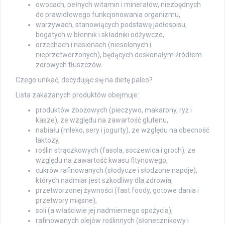
owocach, pełnych witamin i minerałów, niezbędnych
do prawidłowego funkcjonowania organizmu,
warzywach, stanowiących podstawę jadłospisu,
bogatych w błonnik i składniki odżywcze,
orzechach i nasionach (niesolonych i
nieprzetworzonych), będących doskonałym źródłem
zdrowych tłuszczów.
Czego unikać, decydując się na dietę paleo?
Lista zakazanych produktów obejmuje:
produktów zbożowych (pieczywo, makarony, ryż i
kasze), ze względu na zawartość glutenu,
nabiału (mleko, sery i jogurty), ze względu na obecność
laktozy,
roślin strączkowych (fasola, soczewica i groch), ze
względu na zawartość kwasu fitynowego,
cukrów rafinowanych (słodycze i słodzone napoje),
których nadmiar jest szkodliwy dla zdrowia,
przetworzonej żywności (fast foody, gotowe dania i
przetwory mięsne),
soli (a właściwie jej nadmiernego spożycia),
rafinowanych olejów roślinnych (słonecznikowy i