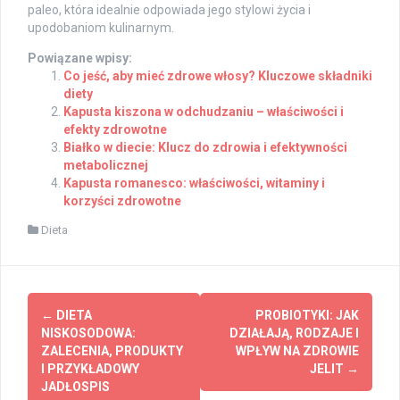
paleo, która idealnie odpowiada jego stylowi życia i
upodobaniom kulinarnym.
Powiązane wpisy:
Co jeść, aby mieć zdrowe włosy? Kluczowe składniki
diety
Kapusta kiszona w odchudzaniu – właściwości i
efekty zdrowotne
Białko w diecie: Klucz do zdrowia i efektywności
metabolicznej
Kapusta romanesco: właściwości, witaminy i
korzyści zdrowotne
Dieta
Post
←
DIETA
PROBIOTYKI: JAK
navigation
NISKOSODOWA:
DZIAŁAJĄ, RODZAJE I
ZALECENIA, PRODUKTY
WPŁYW NA ZDROWIE
I PRZYKŁADOWY
JELIT
→
JADŁOSPIS