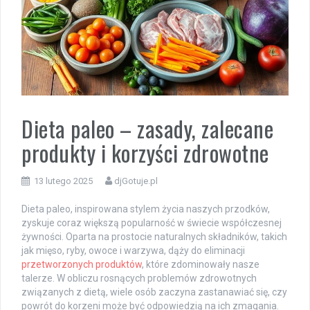
Dieta paleo – zasady, zalecane
produkty i korzyści zdrowotne
13 lutego 2025
djGotuje.pl
Dieta paleo, inspirowana stylem życia naszych przodków,
zyskuje coraz większą popularność w świecie współczesnej
żywności. Oparta na prostocie naturalnych składników, takich
jak mięso, ryby, owoce i warzywa, dąży do eliminacji
przetworzonych produktów
, które zdominowały nasze
talerze. W obliczu rosnących problemów zdrowotnych
związanych z dietą, wiele osób zaczyna zastanawiać się, czy
powrót do korzeni może być odpowiedzią na ich zmagania.