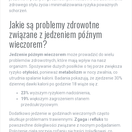
zdrowego stylu życia i minimalizowania ryzyka poważnych
schorzeń.
Jakie są problemy zdrowotne
związane z jedzeniem późnym
wieczorem?
Jedzenie późnym wieczorem
może prowadzić do wielu
problemów zdrowotnych, które mają wpływ na nasz
organizm. Spożywanie dużych posiłków o tej porze zwiększa
ryzyko
otyłości
, ponieważ
metabolizm
w nocy zwalnia, co
utrudnia spalanie kalorii. Badania pokazują, że zjedzenie 30%
dziennej dawki kalorii po godzinie 18 wiąże się z:
23%
wyższym ryzykiem nadciśnienia,
19%
większym zagrożeniem stanem
przedcukrzycowym.
Dodatkowo jedzenie w godzinach wieczornych często
skutkuje problemami trawiennymi.
Zgaga
i
refluks
to
powszechne dolegliwości związane z nocnym podjadaniem.
Położenie ciała sprzyja cofaniu się treści żołądkowej, co