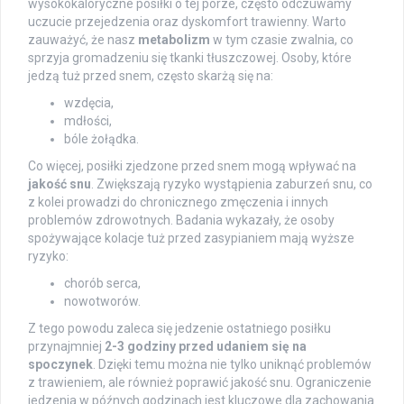
wysokokaloryczne posiłki o tej porze, często odczuwamy
uczucie przejedzenia oraz dyskomfort trawienny. Warto
zauważyć, że nasz
metabolizm
w tym czasie zwalnia, co
sprzyja gromadzeniu się tkanki tłuszczowej. Osoby, które
jedzą tuż przed snem, często skarżą się na:
wzdęcia,
mdłości,
bóle żołądka.
Co więcej, posiłki zjedzone przed snem mogą wpływać na
jakość snu
. Zwiększają ryzyko wystąpienia zaburzeń snu, co
z kolei prowadzi do chronicznego zmęczenia i innych
problemów zdrowotnych. Badania wykazały, że osoby
spożywające kolacje tuż przed zasypianiem mają wyższe
ryzyko:
chorób serca,
nowotworów.
Z tego powodu zaleca się jedzenie ostatniego posiłku
przynajmniej
2-3 godziny przed udaniem się na
spoczynek
. Dzięki temu można nie tylko uniknąć problemów
z trawieniem, ale również poprawić jakość snu. Ograniczenie
jedzenia w późnych godzinach jest kluczowe dla zachowania