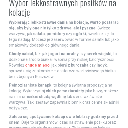
Wybór lekkostrawnych posiłków na
kolację
Wybierając lekkostrawne dania na kolację, warto postarać
się, aby były one nie tylko zdrowe, ale i pyszne.
Świeże
warzywa, jak
sałata
,
pomidory
czy
ogórki
, świetnie się do
tego nadają. Możesz je zaserwować w formie sałatki lub jako
smakowity dodatek do głównego dania.
Chudy nabiał
, taki jak
jogurt naturalny
czy
serek wiejski
, to
doskonałe źródło białka i wapnia przy niskiej kaloryczności.
Również
chude mięso
, jak
pierś z kurczaka
czy
indyk
,
sprawdzi się znakomicie – dostarcza wartościowego białka
bez zbędnych tłuszczów.
Pełnoziarniste kanapki
to kolejna świetna propozycja na
kolację. Wykorzystaj
chleb pełnoziarnisty
jako bazę; możesz
na nim umieścić
chudą wędlinę
lub
ser
oraz świeże
warzywa. Taki zestaw zapewnia błonnik oraz cenne składniki
odżywcze.
Zaleca się spożywanie kolacji dwie lub trzy godziny przed
snem.
Daje to organizmowi czas na strawienie posiłku oraz
przygotowanie się do odpoczynku. Zbilansowana kolacja