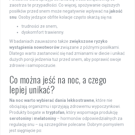
zaostrza te przypadłości. Co więcej, spożywanie cięższych
posiłków przed snem może negatywnie wpływać na
jakość
snu
. Osoby jedzące obfite kolacje często skarżą się na:
trudności ze snem,
dyskomfort trawienny.
W badaniach zauważono także
zwiększone ryzyko
wystąpienia nowotworów
związane z późnymi posiłkami.
Dlatego warto zastanowić się nad zmianami w diecie i unikać
dużych porcji jedzenia tuż przed snem, aby poprawić swoje
zdrowie i samopoczucie.
Co można jeść na noc, a czego
lepiej unikać?
Na noc warto wybierać dania lekkostrawne
, które nie
obciążają organizmu i sprzyjają zdrowemu wypoczynkowi.
Produkty bogate w
tryptofan
, który wspomaga produkcję
serotoniny
i
melatoniny
– hormonów odpowiedzialnych za
regulację snu – są szczególnie polecane. Dobrym pomysłem
jest sięgnięcie po: