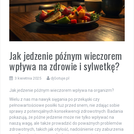
Jak jedzenie późnym wieczorem
wpływa na zdrowie i sylwetkę?
3 kwietnia 2025
djGotuje.pl
Jak jedzenie późnym wieczorem wpływa na organizm?
Wielu z nas ma nawyk sięgania po przekąski czy
pełnowartościowe posiłki tuż przed snem, nie zdając sobie
sprawy z potencjalnych konsekwencji zdrowotnych. Badania
pokazują, że późne jedzenie może nie tylko wpływać na
naszą wagę, ale także prowadzić do poważnych problemów
zdrowotnych, takich jak otyłość, nadciśnienie czy zaburzenia