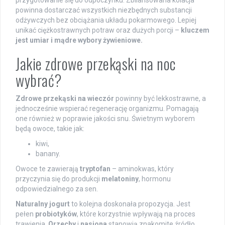
powinna dostarczać wszystkich niezbędnych substancji
odżywczych bez obciążania układu pokarmowego. Lepiej
unikać ciężkostrawnych potraw oraz dużych porcji –
kluczem
jest umiar i mądre wybory żywieniowe.
Jakie zdrowe przekąski na noc
wybrać?
Zdrowe przekąski na wieczór
powinny być lekkostrawne, a
jednocześnie wspierać regenerację organizmu. Pomagają
one również w poprawie jakości snu. Świetnym wyborem
będą owoce, takie jak:
kiwi,
banany.
Owoce te zawierają
tryptofan
– aminokwas, który
przyczynia się do produkcji
melatoniny
, hormonu
odpowiedzialnego za sen.
Naturalny jogurt
to kolejna doskonała propozycja. Jest
pełen
probiotyków
, które korzystnie wpływają na proces
trawienia.
Orzechy
i
nasiona
stanowią znakomite źródło