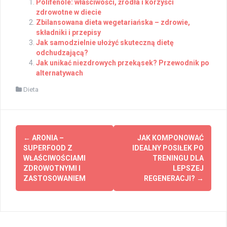
Polifenole: właściwości, źródła i korzyści
zdrowotne w diecie
Zbilansowana dieta wegetariańska – zdrowie,
składniki i przepisy
Jak samodzielnie ułożyć skuteczną dietę
odchudzającą?
Jak unikać niezdrowych przekąsek? Przewodnik po
alternatywach
Dieta
Post
←
ARONIA –
JAK KOMPONOWAĆ
navigation
SUPERFOOD Z
IDEALNY POSIŁEK PO
WŁAŚCIWOŚCIAMI
TRENINGU DLA
ZDROWOTNYMI I
LEPSZEJ
ZASTOSOWANIEM
REGENERACJI?
→