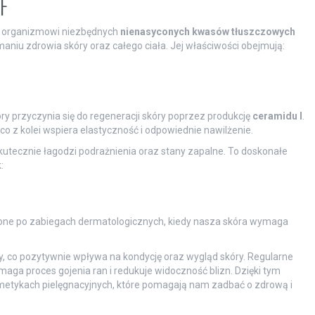
 F
za organizmowi niezbędnych
nienasyconych kwasów tłuszczowych
aniu zdrowia skóry oraz całego ciała. Jej właściwości obejmują:
tóry przyczynia się do regeneracji skóry poprzez produkcję
ceramidu I
.
o z kolei wspiera elastyczność i odpowiednie nawilżenie.
utecznie łagodzi podrażnienia oraz stany zapalne. To doskonałe
:
nione po zabiegach dermatologicznych, kiedy nasza skóra wymaga
, co pozytywnie wpływa na kondycję oraz wygląd skóry. Regularne
ga proces gojenia ran i redukuje widoczność blizn. Dzięki tym
etykach pielęgnacyjnych, które pomagają nam zadbać o zdrową i