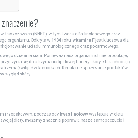
a znaczenie?
w tłuszczowych (NNKT), w tym kwasu alfa-linolenowego oraz
szego organizmu. Odkryta w 1934 roku,
witamina F
jest kluczowa dla
 funkcjonowanie układu immunologicznego oraz pokarmowego.
wego działania ciała. Ponieważ nasz organizm ich nie produkuje,
przyczynia się do utrzymania lipidowej bariery skóry, która chroni ją
zatrzymać wilgoć w komórkach. Regularne spożywanie produktów
y wygląd skóry.
nym i rzepakowym, podczas gdy
kwas linolowy
występuje w oleju
 swojej diety, możemy znacznie poprawić nasze samopoczucie i