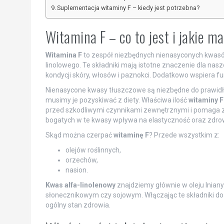
Suplementacja witaminy F – kiedy jest potrzebna?
Witamina F – co to jest i jakie m
Witamina F
to zespół niezbędnych nienasyconych kwasó
linolowego. Te składniki mają istotne znaczenie dla na
kondycji skóry, włosów i paznokci. Dodatkowo wspiera
Nienasycone kwasy tłuszczowe są niezbędne do prawidło
musimy je pozyskiwać z diety. Właściwa ilość
witaminy F
przed szkodliwymi czynnikami zewnętrznymi i pomaga 
bogatych w te kwasy wpływa na elastyczność oraz zdrow
Skąd można czerpać
witaminę F
? Przede wszystkim z:
olejów roślinnych,
orzechów,
nasion.
Kwas alfa-linolenowy
znajdziemy głównie w oleju lnia
słonecznikowym czy sojowym. Włączając te składniki do
ogólny stan zdrowia.