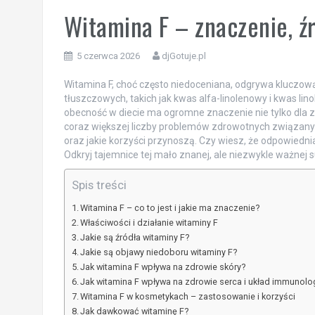
Witamina F – znaczenie, ź
5 czerwca 2026
djGotuje.pl
Witamina F, choć często niedoceniana, odgrywa kluczo
tłuszczowych, takich jak kwas alfa-linolenowy i kwas li
obecność w diecie ma ogromne znaczenie nie tylko dla zd
coraz większej liczby problemów zdrowotnych związanych
oraz jakie korzyści przynoszą. Czy wiesz, że odpowiedn
Odkryj tajemnice tej mało znanej, ale niezwykle ważnej s
Spis treści
Witamina F – co to jest i jakie ma znaczenie?
Właściwości i działanie witaminy F
Jakie są źródła witaminy F?
Jakie są objawy niedoboru witaminy F?
Jak witamina F wpływa na zdrowie skóry?
Jak witamina F wpływa na zdrowie serca i układ immunolo
Witamina F w kosmetykach – zastosowanie i korzyści
Jak dawkować witaminę F?