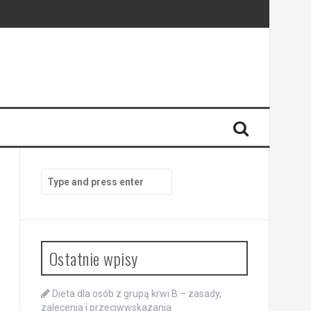
Search
for:
Ostatnie wpisy
Dieta dla osób z grupą krwi B – zasady,
zalecenia i przeciwwskazania