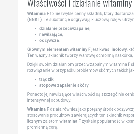
Właściwości i działanie witaminy
Witamina F
to niezwykle cenny składnik, który dostarc
(NNKT)
. Te substancje odgrywają kluczową rolę w utrzym
działanie przeciwzapalne
,
nawilżające
,
odżywcze
.
Głównym elementem witaminy F
jest
kwas linolowy
, k
Ten ważny składnik tworzy warstwę ochronną naskórka, c
Dzięki swoim działaniom przeciwzapalnym witamina F sk
rozwiązanie w przypadku problemów skórnych takich jak
trądzik
,
atopowe zapalenie skóry
.
Ponadto jej nawilżające właściwości są szczególnie ce
intensywnej odbudowy.
Witamina F
działa również jako potężny środek odżywczy
stosowanie produktów zawierających ten składnik wspoma
licznym zaletom
witamina F
zyskała popularność w kosm
promienną cerę.