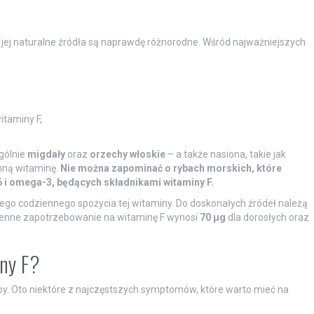
jej naturalne źródła są naprawdę różnorodne. Wśród najważniejszych
itaminy F,
gólnie
migdały
oraz
orzechy włoskie
– a także nasiona, takie jak
enną witaminę.
Nie można zapominać o rybach morskich, które
i omega-3, będących składnikami witaminy F.
zego codziennego spożycia tej witaminy. Do doskonałych źródeł należą
ienne zapotrzebowanie na witaminę F wynosi
70 µg
dla dorosłych oraz
iny F?
y. Oto niektóre z najczęstszych symptomów, które warto mieć na