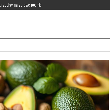
przepisy na zdrowe posiłki
tości odżywcze owocu
 serca i mięśni
hnika mycia i nitkowanie krok po kroku
a zdrowie skóry
zalecenia i przeciwwskazania