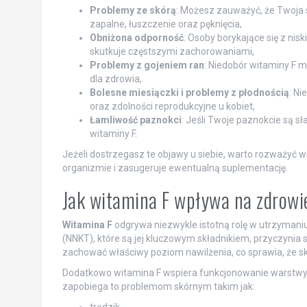
Problemy ze skórą
: Możesz zauważyć, że Twoja sk
zapalne, łuszczenie oraz pęknięcia,
Obniżona odporność
: Osoby borykające się z nis
skutkuje częstszymi zachorowaniami,
Problemy z gojeniem ran
: Niedobór witaminy F 
dla zdrowia,
Bolesne miesiączki i problemy z płodnością
: Ni
oraz zdolności reprodukcyjne u kobiet,
Łamliwość paznokci
: Jeśli Twoje paznokcie są s
witaminy F.
Jeżeli dostrzegasz te objawy u siebie, warto rozważyć w
organizmie i zasugeruje ewentualną suplementację.
Jak witamina F wpływa na zdrowi
Witamina F
odgrywa niezwykle istotną rolę w utrzymaniu
(NNKT), które są jej kluczowym składnikiem, przyczynia 
zachować właściwy poziom nawilżenia, co sprawia, że skór
Dodatkowo witamina F wspiera funkcjonowanie warstwy hy
zapobiega to problemom skórnym takim jak: