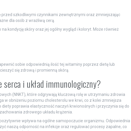
rę przed szkodliwymi czynnikami zewnętrznymi oraz zmniejszając
żne dla osób z wrażliwą cerą.
a kondycję skóry oraz jej ogólny wygląd i koloryt. Może również
pewnić sobie odpowiednią ilość tej witaminy poprzez dietę lub
cieszyć się zdrową i promienną skórą.
e serca i układ immunologiczny?
owych (NNKT), które odgrywają kluczową rolę w utrzymaniu zdrowia
 w obniżeniu poziomu cholesterolu we krwi, co z kolei zmniejsza
diety poprawia elastyczność naczyń krwionośnych i przyczynia się do
a zachowania zdrowego układu krążenia.
pozytywnie wpływa na ogólne samopoczucie organizmu. Odpowiednia
yć naszą odporność na infekcje oraz regulować procesy zapalne, co