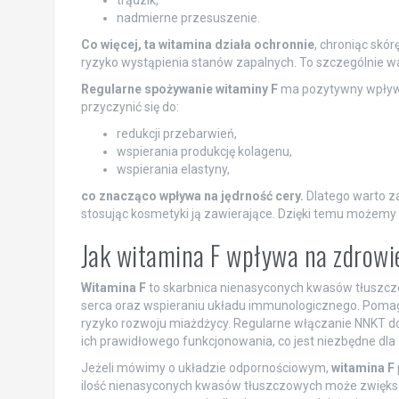
trądzik,
nadmierne przesuszenie.
Co więcej, ta witamina działa ochronnie
, chroniąc skó
ryzyko wystąpienia stanów zapalnych. To szczególnie wa
Regularne spożywanie witaminy F
ma pozytywny wpływ n
przyczynić się do:
redukcji przebarwień,
wspierania produkcję kolagenu,
wspierania elastyny,
co znacząco wpływa na jędrność cery.
Dlatego warto za
stosując kosmetyki ją zawierające. Dzięki temu możemy 
Jak witamina F wpływa na zdrowi
Witamina F
to skarbnica nienasyconych kwasów tłuszcz
serca oraz wspieraniu układu immunologicznego. Pomaga
ryzyko rozwoju miażdżycy. Regularne włączanie NNKT do 
ich prawidłowego funkcjonowania, co jest niezbędne dl
Jeżeli mówimy o układzie odpornościowym,
witamina F
ilość nienasyconych kwasów tłuszczowych może zwiększ