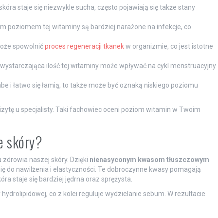
óra staje się niezwykle sucha, często pojawiają się także stany
kim poziomem tej witaminy są bardziej narażone na infekcje, co
może spowolnić
proces regeneracji tkanek
w organizmie, co jest istotne
ewystarczająca ilość tej witaminy może wpływać na cykl menstruacyjny
łabe i łatwo się łamią, to także może być oznaką niskiego poziomu
izytę u specjalisty. Taki fachowiec oceni poziom witamin w Twoim
e skóry?
 zdrowia naszej skóry. Dzięki
nienasyconym kwasom tłuszczowym
się do nawilżenia i elastyczności. Te dobroczynne kwasy pomagają
a staje się bardziej jędrna oraz sprężysta.
drolipidowej, co z kolei reguluje wydzielanie sebum. W rezultacie