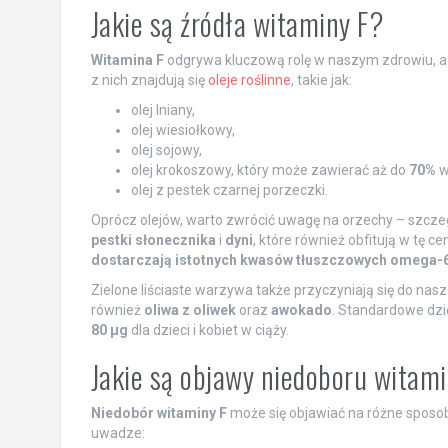
Jakie są źródła witaminy F?
Witamina F
odgrywa kluczową rolę w naszym zdrowiu, a 
z nich znajdują się
oleje roślinne
, takie jak:
olej lniany,
olej wiesiołkowy,
olej sojowy,
olej krokoszowy, który może zawierać aż do
70%
w
olej z pestek czarnej porzeczki.
Oprócz olejów, warto zwrócić uwagę na orzechy – szcze
pestki słonecznika
i
dyni
, które również obfitują w tę c
dostarczają istotnych kwasów tłuszczowych omega-6 
Zielone liściaste warzywa także przyczyniają się do nas
również
oliwa z oliwek
oraz
awokado
. Standardowe dz
80 µg
dla dzieci i kobiet w ciąży.
Jakie są objawy niedoboru witam
Niedobór witaminy F
może się objawiać na różne sposob
uwadze: