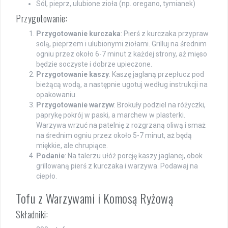
Sól, pieprz, ulubione zioła (np. oregano, tymianek)
Przygotowanie:
Przygotowanie kurczaka
: Pierś z kurczaka przypraw
solą, pieprzem i ulubionymi ziołami. Grilluj na średnim
ogniu przez około 6-7 minut z każdej strony, aż mięso
będzie soczyste i dobrze upieczone.
Przygotowanie kaszy
: Kaszę jaglaną przepłucz pod
bieżącą wodą, a następnie ugotuj według instrukcji na
opakowaniu.
Przygotowanie warzyw
: Brokuły podziel na różyczki,
paprykę pokrój w paski, a marchew w plasterki.
Warzywa wrzuć na patelnię z rozgrzaną oliwą i smaż
na średnim ogniu przez około 5-7 minut, aż będą
miękkie, ale chrupiące.
Podanie
: Na talerzu ułóż porcję kaszy jaglanej, obok
grillowaną pierś z kurczaka i warzywa. Podawaj na
ciepło.
Tofu z Warzywami i Komosą Ryżową
Składniki: