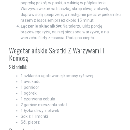
paprykę pokrój w paski, a cukinię w półplasterki.
Warzywa wrzuć na blaszkę, skrop oliwą z oliwek,
dopraw solą i pieprzem, a następnie piecz w piekarniku
razem z łososiem przez około 15 minut.
Łączenie składników
: Na talerzu ułóż porcję
brązowego ryżu, na niej pieczone warzywa, a na
wierzchu filety z łososia. Podaj na ciepło.
Wegetariańskie Sałatki Z Warzywami i
Komosą
Składniki:
1 szklanka ugotowanej komosy ryżowej
1 awokado
1 pomidor
1 ogórek
1 czerwona cebula
2 garście mieszanki sałat
1 łyżka oliwy z oliwek
Sok z 1 limonki
Sól, pieprz