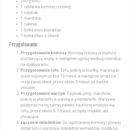
200 g tofu
1 szklanka komosy ryżowej
1 szpinak
1 marchew
1 cukinia
1 łyżka sosu sojowego
1 łyżka oliwy z oliwek
Przygotowanie:
Przygotowanie komosy
: Komosę ryżową przepłucz
pod bieżącą wodą, a następnie ugotuj według instrukcji
na opakowaniu.
Przygotowanie tofu
: Tofu pokrój w kostkę, marynuj w
sosie sojowym przez 10 minut, a następnie smaż na
rozgrzanej oliwie przez około 5 minut, aż będzie
złociste.
Przygotowanie warzyw
: Szpinak umyj, marchew
pokrój w plasterki, a cukinię w półplasterki. Warzywa
podsmaż na tej samej patelni, na której smażyło się
tofu, przez około 5-7 minut, aż będą miękkie, ale
chrupiące.
Łączenie składników
: Do ugotowanej komosy ryżowej
dodaj tofu i warzywa, dokładnie wymieszaj i podaj na