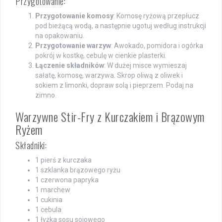
Przygotowanie:
Przygotowanie komosy
: Komosę ryżową przepłucz
pod bieżącą wodą, a następnie ugotuj według instrukcji
na opakowaniu.
Przygotowanie warzyw
: Awokado, pomidora i ogórka
pokrój w kostkę, cebulę w cienkie plasterki.
Łączenie składników
: W dużej misce wymieszaj
sałatę, komosę, warzywa. Skrop oliwą z oliwek i
sokiem z limonki, dopraw solą i pieprzem. Podaj na
zimno.
Warzywne Stir-Fry z Kurczakiem i Brązowym
Ryżem
Składniki:
1 pierś z kurczaka
1 szklanka brązowego ryżu
1 czerwona papryka
1 marchew
1 cukinia
1 cebula
1 łyżka sosu sojowego