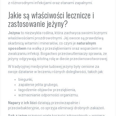
z różnorodnymi infekcjami oraz stanami zapalnymi.
Jakie są właściwości lecznicze i
zastosowanie jeżyny?
Jeżyna
to niezwykła roślina, która zachwyca swoimi licznymi
właściwościami prozdrowotnymi. Jej owoce są prawdziwą
skarbnicą witamin i minerałów, co czyni je
naturalnym
sposobem
na walkę z przeziębieniami oraz wsparciem w
zwalczaniu infekcji. Bogactwo przeciwutleniaczy sprawia, że
jeżyny odgrywają istotną rolę w diecie przeciwnowotworowej.
W tradycyjnej medycynie ludowej jeżyny były cenione za
swoje działanie w leczeniu różnych dolegliwości, takich jak:
biegunki,
zapalenie jelita grubego,
łagodzenie objawów przeziębienia,
wzmacnianie odporności organizmu.
Napary z ich liści
działają przeciwzapalnie i
przeciwbakteryjnie, co sprzyja eliminacji drobnych zakażeń.
Sok z jeżyn
przynosi wiele korzyści zdrowotnych – wspiera