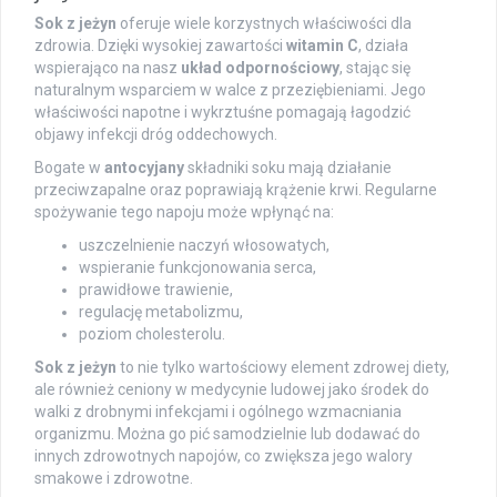
Sok z jeżyn
oferuje wiele korzystnych właściwości dla
zdrowia. Dzięki wysokiej zawartości
witamin C
, działa
wspierająco na nasz
układ odpornościowy
, stając się
naturalnym wsparciem w walce z przeziębieniami. Jego
właściwości napotne i wykrztuśne pomagają łagodzić
objawy infekcji dróg oddechowych.
Bogate w
antocyjany
składniki soku mają działanie
przeciwzapalne oraz poprawiają krążenie krwi. Regularne
spożywanie tego napoju może wpłynąć na:
uszczelnienie naczyń włosowatych,
wspieranie funkcjonowania serca,
prawidłowe trawienie,
regulację metabolizmu,
poziom cholesterolu.
Sok z jeżyn
to nie tylko wartościowy element zdrowej diety,
ale również ceniony w medycynie ludowej jako środek do
walki z drobnymi infekcjami i ogólnego wzmacniania
organizmu. Można go pić samodzielnie lub dodawać do
innych zdrowotnych napojów, co zwiększa jego walory
smakowe i zdrowotne.