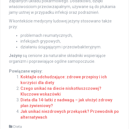
zapalnych układu pokarmowego. Dodatkowo, dzięki
właściwościom przeciwzapalnym, używane są do płukania
jamy ustnej w przypadku infekcji oraz podrażnień.
W kontekście medycyny ludowej jeżyny stosowano także
przy:
problemach reumatycznych,
infekcjach grypowych,
działaniu ściągającym i przeciwbakteryjnym.
Jeżyny
są cenione za naturalne składniki wspierające
organizm i poprawiające ogólne samopoczucie.
Powiązane wpisy:
Koktajle odchudzające: zdrowe przepisy i ich
korzyści dla diety
Czego unikać na diecie niskotłuszczowej?
Kluczowe wskazówki
Dieta dla 14-latki z nadwagą – jak ułożyć zdrowy
plan żywieniowy?
Jak unikać niezdrowych przekąsek? Przewodnik po
alternatywach
Dieta