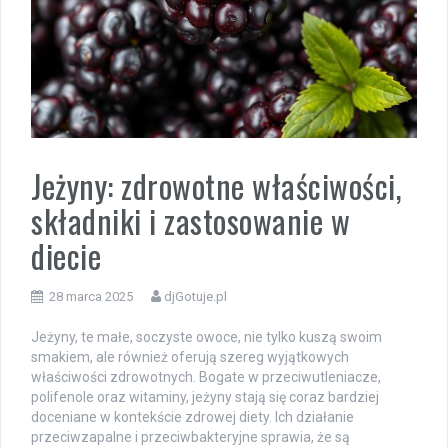
Jeżyny: zdrowotne właściwości,
składniki i zastosowanie w
diecie
28 marca 2025
djGotuje.pl
Jeżyny, te małe, soczyste owoce, nie tylko kuszą swoim
smakiem, ale również oferują szereg wyjątkowych
właściwości zdrowotnych. Bogate w przeciwutleniacze,
polifenole oraz witaminy, jeżyny stają się coraz bardziej
doceniane w kontekście zdrowej diety. Ich działanie
przeciwzapalne i przeciwbakteryjne sprawia, że są