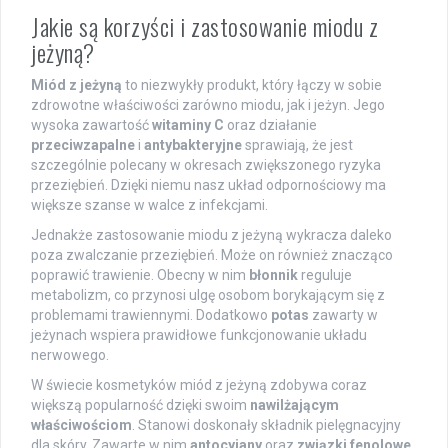
Jakie są korzyści i zastosowanie miodu z
jeżyną?
Miód z jeżyną
to niezwykły produkt, który łączy w sobie
zdrowotne właściwości zarówno miodu, jak i jeżyn. Jego
wysoka zawartość
witaminy C
oraz działanie
przeciwzapalne
i
antybakteryjne
sprawiają, że jest
szczególnie polecany w okresach zwiększonego ryzyka
przeziębień. Dzięki niemu nasz układ odpornościowy ma
większe szanse w walce z infekcjami.
Jednakże zastosowanie miodu z jeżyną wykracza daleko
poza zwalczanie przeziębień. Może on również znacząco
poprawić trawienie. Obecny w nim
błonnik
reguluje
metabolizm, co przynosi ulgę osobom borykającym się z
problemami trawiennymi. Dodatkowo
potas
zawarty w
jeżynach wspiera prawidłowe funkcjonowanie układu
nerwowego.
W świecie kosmetyków miód z jeżyną zdobywa coraz
większą popularność dzięki swoim
nawilżającym
właściwościom
. Stanowi doskonały składnik pielęgnacyjny
dla skóry. Zawarte w nim
antocyjany
oraz
związki fenolowe