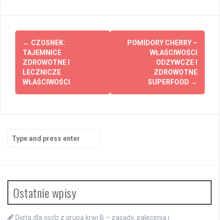
Post
←
CZOSNEK:
POMIDORY CHERRY –
navigation
TAJEMNICE
WŁAŚCIWOŚCI
ZDROWOTNE I
ODŻYWCZE I
LECZNICZE
ZDROWOTNE
WŁAŚCIWOŚCI
SUPERFOOD
→
Search
for:
Ostatnie wpisy
Dieta dla osób z grupą krwi B – zasady, zalecenia i