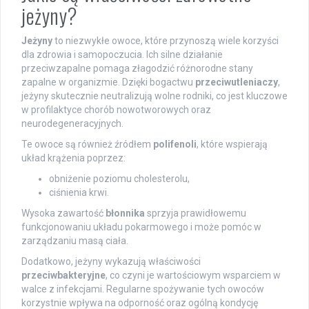
jeżyny?
Jeżyny
to niezwykłe owoce, które przynoszą wiele korzyści
dla zdrowia i samopoczucia. Ich silne działanie
przeciwzapalne pomaga złagodzić różnorodne stany
zapalne w organizmie. Dzięki bogactwu
przeciwutleniaczy
,
jeżyny skutecznie neutralizują wolne rodniki, co jest kluczowe
w profilaktyce chorób nowotworowych oraz
neurodegeneracyjnych.
Te owoce są również źródłem
polifenoli
, które wspierają
układ krążenia poprzez:
obniżenie poziomu cholesterolu,
ciśnienia krwi.
Wysoka zawartość
błonnika
sprzyja prawidłowemu
funkcjonowaniu układu pokarmowego i może pomóc w
zarządzaniu masą ciała.
Dodatkowo, jeżyny wykazują właściwości
przeciwbakteryjne
, co czyni je wartościowym wsparciem w
walce z infekcjami. Regularne spożywanie tych owoców
korzystnie wpływa na odporność oraz ogólną kondycję