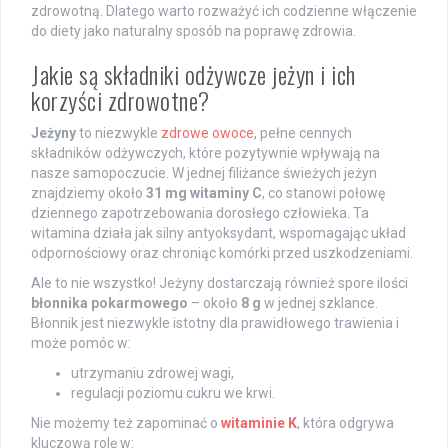
zdrowotną. Dlatego warto rozważyć ich codzienne włączenie
do diety jako naturalny sposób na poprawę zdrowia.
Jakie są składniki odżywcze jeżyn i ich
korzyści zdrowotne?
Jeżyny
to niezwykle
zdrowe owoce
, pełne cennych
składników odżywczych, które pozytywnie wpływają na
nasze samopoczucie. W jednej filiżance świeżych jeżyn
znajdziemy około
31 mg witaminy C
, co stanowi połowę
dziennego zapotrzebowania dorosłego człowieka. Ta
witamina działa jak silny antyoksydant, wspomagając układ
odpornościowy oraz chroniąc komórki przed uszkodzeniami.
Ale to nie wszystko! Jeżyny dostarczają również spore ilości
błonnika pokarmowego
– około
8 g
w jednej szklance.
Błonnik jest niezwykle istotny dla prawidłowego trawienia i
może pomóc w:
utrzymaniu zdrowej wagi,
regulacji poziomu cukru we krwi.
Nie możemy też zapominać o
witaminie K
, która odgrywa
kluczową rolę w: