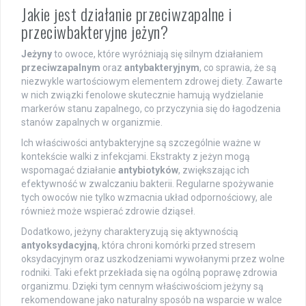
Jakie jest działanie przeciwzapalne i
przeciwbakteryjne jeżyn?
Jeżyny
to owoce, które wyróżniają się silnym działaniem
przeciwzapalnym
oraz
antybakteryjnym
, co sprawia, że są
niezwykle wartościowym elementem zdrowej diety. Zawarte
w nich związki fenolowe skutecznie hamują wydzielanie
markerów stanu zapalnego, co przyczynia się do łagodzenia
stanów zapalnych w organizmie.
Ich właściwości antybakteryjne są szczególnie ważne w
kontekście walki z infekcjami. Ekstrakty z jeżyn mogą
wspomagać działanie
antybiotyków
, zwiększając ich
efektywność w zwalczaniu bakterii. Regularne spożywanie
tych owoców nie tylko wzmacnia układ odpornościowy, ale
również może wspierać zdrowie dziąseł.
Dodatkowo, jeżyny charakteryzują się aktywnością
antyoksydacyjną
, która chroni komórki przed stresem
oksydacyjnym oraz uszkodzeniami wywołanymi przez wolne
rodniki. Taki efekt przekłada się na ogólną poprawę zdrowia
organizmu. Dzięki tym cennym właściwościom jeżyny są
rekomendowane jako naturalny sposób na wsparcie w walce