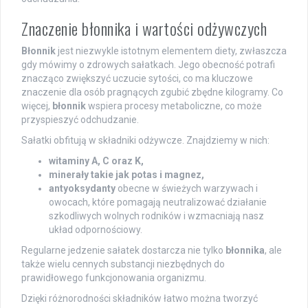
Znaczenie błonnika i wartości odżywczych
Błonnik
jest niezwykle istotnym elementem diety, zwłaszcza
gdy mówimy o zdrowych sałatkach. Jego obecność potrafi
znacząco zwiększyć uczucie sytości, co ma kluczowe
znaczenie dla osób pragnących zgubić zbędne kilogramy. Co
więcej,
błonnik
wspiera procesy metaboliczne, co może
przyspieszyć odchudzanie.
Sałatki obfitują w składniki odżywcze. Znajdziemy w nich:
witaminy A, C oraz K,
minerały takie jak potas i magnez,
antyoksydanty
obecne w świeżych warzywach i
owocach, które pomagają neutralizować działanie
szkodliwych wolnych rodników i wzmacniają nasz
układ odpornościowy.
Regularne jedzenie sałatek dostarcza nie tylko
błonnika
, ale
także wielu cennych substancji niezbędnych do
prawidłowego funkcjonowania organizmu.
Dzięki różnorodności składników łatwo można tworzyć