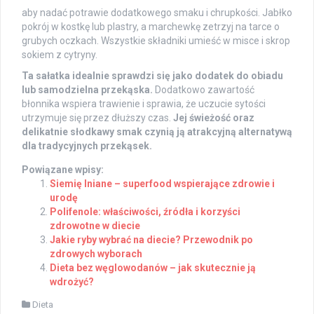
aby nadać potrawie dodatkowego smaku i chrupkości. Jabłko
pokrój w kostkę lub plastry, a marchewkę zetrzyj na tarce o
grubych oczkach. Wszystkie składniki umieść w misce i skrop
sokiem z cytryny.
Ta sałatka idealnie sprawdzi się jako dodatek do obiadu
lub samodzielna przekąska.
Dodatkowo zawartość
błonnika wspiera trawienie i sprawia, że uczucie sytości
utrzymuje się przez dłuższy czas.
Jej świeżość oraz
delikatnie słodkawy smak czynią ją atrakcyjną alternatywą
dla tradycyjnych przekąsek.
Powiązane wpisy:
Siemię lniane – superfood wspierające zdrowie i
urodę
Polifenole: właściwości, źródła i korzyści
zdrowotne w diecie
Jakie ryby wybrać na diecie? Przewodnik po
zdrowych wyborach
Dieta bez węglowodanów – jak skutecznie ją
wdrożyć?
Dieta