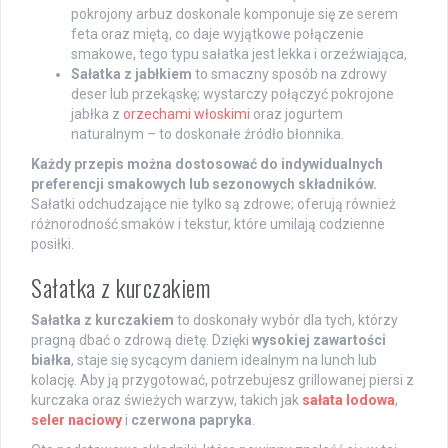
pokrojony arbuz doskonale komponuje się ze serem
feta oraz miętą, co daje wyjątkowe połączenie
smakowe, tego typu sałatka jest lekka i orzeźwiająca,
Sałatka z jabłkiem
to smaczny sposób na zdrowy
deser lub przekąskę; wystarczy połączyć pokrojone
jabłka z
orzechami włoskimi
oraz jogurtem
naturalnym – to doskonałe źródło błonnika.
Każdy przepis można dostosować do indywidualnych
preferencji smakowych lub sezonowych składników.
Sałatki odchudzające nie tylko są zdrowe; oferują również
różnorodność smaków i tekstur, które umilają codzienne
posiłki.
Sałatka z kurczakiem
Sałatka z kurczakiem
to doskonały wybór dla tych, którzy
pragną dbać o zdrową dietę. Dzięki
wysokiej zawartości
białka
, staje się sycącym daniem idealnym na lunch lub
kolację. Aby ją przygotować, potrzebujesz grillowanej piersi z
kurczaka oraz świeżych warzyw, takich jak
sałata lodowa
,
seler naciowy
i
czerwona papryka
.