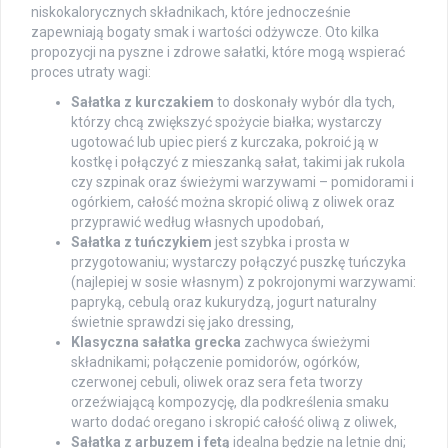
niskokalorycznych składnikach, które jednocześnie
zapewniają bogaty smak i wartości odżywcze. Oto kilka
propozycji na pyszne i zdrowe sałatki, które mogą wspierać
proces utraty wagi:
Sałatka z kurczakiem
to doskonały wybór dla tych,
którzy chcą zwiększyć spożycie białka; wystarczy
ugotować lub upiec pierś z kurczaka, pokroić ją w
kostkę i połączyć z mieszanką sałat, takimi jak rukola
czy szpinak oraz świeżymi warzywami – pomidorami i
ogórkiem, całość można skropić oliwą z oliwek oraz
przyprawić według własnych upodobań,
Sałatka z tuńczykiem
jest szybka i prosta w
przygotowaniu; wystarczy połączyć puszkę tuńczyka
(najlepiej w sosie własnym) z pokrojonymi warzywami:
papryką, cebulą oraz kukurydzą, jogurt naturalny
świetnie sprawdzi się jako dressing,
Klasyczna sałatka grecka
zachwyca świeżymi
składnikami; połączenie pomidorów, ogórków,
czerwonej cebuli, oliwek oraz sera feta tworzy
orzeźwiającą kompozycję, dla podkreślenia smaku
warto dodać oregano i skropić całość oliwą z oliwek,
Sałatka z arbuzem i fetą
idealna będzie na letnie dni;