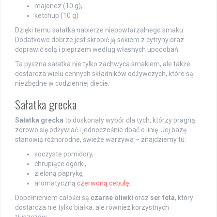
majonez (10 g),
ketchup (10 g).
Dzięki temu sałatka nabierze niepowtarzalnego smaku.
Dodatkowo dobrze jest skropić ją sokiem z cytryny oraz
doprawić solą i pieprzem według własnych upodobań.
Ta pyszna sałatka nie tylko zachwyca smakiem, ale także
dostarcza wielu cennych składników odżywczych, które są
niezbędne w codziennej diecie.
Sałatka grecka
Sałatka grecka
to doskonały wybór dla tych, którzy pragną
zdrowo się odżywiać i jednocześnie dbać o linię. Jej bazę
stanowią różnorodne, świeże warzywa – znajdziemy tu:
soczyste pomidory,
chrupiące ogórki,
zieloną paprykę,
aromatyczną
czerwoną cebulę
.
Dopełnieniem całości są
czarne oliwki
oraz
ser feta
, który
dostarcza nie tylko białka, ale również korzystnych
tłuszczów.