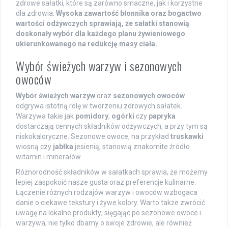
zdrowe sałatki, które są zarówno smaczne, jak i korzystne
dla zdrowia.
Wysoka zawartość błonnika oraz bogactwo
wartości odżywczych sprawiają, że sałatki stanowią
doskonały wybór dla każdego planu żywieniowego
ukierunkowanego na redukcję masy ciała.
Wybór świeżych warzyw i sezonowych
owoców
Wybór świeżych warzyw
oraz
sezonowych owoców
odgrywa istotną rolę w tworzeniu zdrowych sałatek.
Warzywa takie jak
pomidory
,
ogórki
czy
papryka
dostarczają cennych składników odżywczych, a przy tym są
niskokaloryczne. Sezonowe owoce, na przykład
truskawki
wiosną czy
jabłka
jesienią, stanowią znakomite źródło
witamin i minerałów.
Różnorodność składników w sałatkach sprawia, że możemy
lepiej zaspokoić nasze gusta oraz preferencje kulinarne.
Łączenie różnych rodzajów warzyw i owoców wzbogaca
danie o ciekawe tekstury i żywe kolory. Warto także zwrócić
uwagę na lokalne produkty; sięgając po sezonowe owoce i
warzywa, nie tylko dbamy o swoje zdrowie, ale również