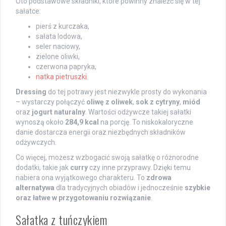
Oto podstawowe składniki, które powinny znaleźć się w tej
sałatce:
pierś z kurczaka,
sałata lodowa,
seler naciowy,
zielone oliwki,
czerwona papryka,
natka pietruszki
.
Dressing
do tej potrawy jest niezwykle prosty do wykonania
– wystarczy połączyć
oliwę z oliwek
,
sok z cytryny
,
miód
oraz
jogurt naturalny
. Wartości odżywcze takiej sałatki
wynoszą około
284,9 kcal
na porcję. To niskokaloryczne
danie dostarcza energii oraz niezbędnych składników
odżywczych.
Co więcej, możesz wzbogacić swoją sałatkę o różnorodne
dodatki, takie jak
curry
czy inne przyprawy. Dzięki temu
nabiera ona wyjątkowego charakteru. To
zdrowa
alternatywa
dla tradycyjnych obiadów i jednocześnie
szybkie
oraz łatwe w przygotowaniu rozwiązanie
.
Sałatka z tuńczykiem