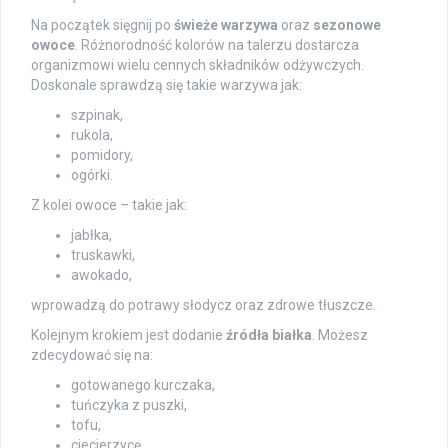
Na początek sięgnij po
świeże warzywa
oraz
sezonowe
owoce
. Różnorodność kolorów na talerzu dostarcza
organizmowi wielu cennych składników odżywczych.
Doskonale sprawdzą się takie warzywa jak:
szpinak,
rukola,
pomidory,
ogórki.
Z kolei owoce – takie jak:
jabłka,
truskawki,
awokado,
wprowadzą do potrawy słodycz oraz zdrowe tłuszcze.
Kolejnym krokiem jest dodanie
źródła białka
. Możesz
zdecydować się na:
gotowanego kurczaka,
tuńczyka z puszki,
tofu,
ciecierzycę.