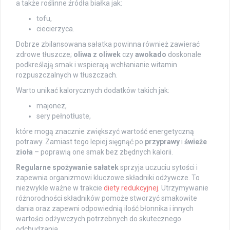
a także roślinne źródła białka jak:
tofu,
ciecierzyca.
Dobrze zbilansowana sałatka powinna również zawierać
zdrowe tłuszcze;
oliwa z oliwek
czy
awokado
doskonale
podkreślają smak i wspierają wchłanianie witamin
rozpuszczalnych w tłuszczach.
Warto unikać kalorycznych dodatków takich jak:
majonez,
sery pełnotłuste,
które mogą znacznie zwiększyć wartość energetyczną
potrawy. Zamiast tego lepiej sięgnąć po
przyprawy
i
świeże
zioła
– poprawią one smak bez zbędnych kalorii.
Regularne spożywanie sałatek
sprzyja uczuciu sytości i
zapewnia organizmowi kluczowe składniki odżywcze. To
niezwykle ważne w trakcie
diety redukcyjnej
. Utrzymywanie
różnorodności składników pomoże stworzyć smakowite
dania oraz zapewni odpowiednią ilość błonnika i innych
wartości odżywczych potrzebnych do skutecznego
odchudzania.