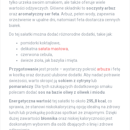
tylko urzeka swoim smakiem, ale także oferuje wiele
wartości odżywczych. Główne składniki to
soczysty arbuz
oraz
aromatyczny ser feta
. Arbuz, pełen wody, zapewnia
orzeźwienie w upalne dni, natomiast feta dostarcza cennych
białek.
Do tej sałatki można dodać różnorodne dodatki, takie jak:
pomidorki koktajlowe,
delikatna
sałata masłowa
,
czerwona cebula,
świeże zioła, jak bazylia i mięta.
Przygotowanie
jest proste – wystarczy pokroić
arbuza
i fetę
w kostkę oraz dorzucić ulubione dodatki. Aby nadać potrawie
świeżości, warto skropić ją
sokiem z cytryny
lub
pomarańczy
. Dla tych szukających dodatkowego smaku
polecam dodać
sos na bazie oliwy z oliwek i miodu
.
Energetyczna wartość
tej sałatki to około
295,8 kcal
, co
sprawia, że stanowi niskokaloryczną opcję idealną na zdrowy
lunch lub przekąskę podczas spotkań ze znajomymi. Dzięki
dużej zawartości
błonnika
oraz niskiej kaloryczności jest
doskonałym wyborem dla osób dbających o linię i zdrowe
odżywianie.