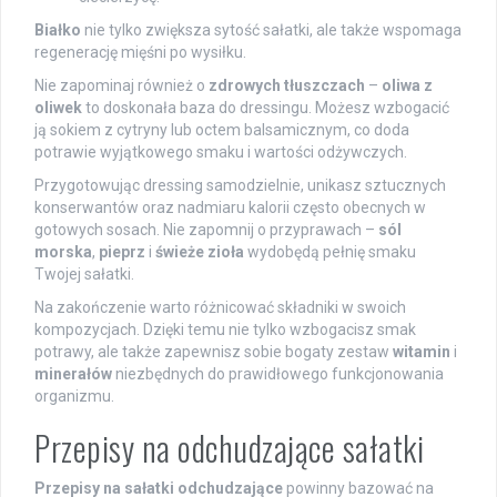
Białko
nie tylko zwiększa sytość sałatki, ale także wspomaga
regenerację mięśni po wysiłku.
Nie zapominaj również o
zdrowych tłuszczach
–
oliwa z
oliwek
to doskonała baza do dressingu. Możesz wzbogacić
ją sokiem z cytryny lub octem balsamicznym, co doda
potrawie wyjątkowego smaku i wartości odżywczych.
Przygotowując dressing samodzielnie, unikasz sztucznych
konserwantów oraz nadmiaru kalorii często obecnych w
gotowych sosach. Nie zapomnij o przyprawach –
sól
morska
,
pieprz
i
świeże zioła
wydobędą pełnię smaku
Twojej sałatki.
Na zakończenie warto różnicować składniki w swoich
kompozycjach. Dzięki temu nie tylko wzbogacisz smak
potrawy, ale także zapewnisz sobie bogaty zestaw
witamin
i
minerałów
niezbędnych do prawidłowego funkcjonowania
organizmu.
Przepisy na odchudzające sałatki
Przepisy na sałatki odchudzające
powinny bazować na