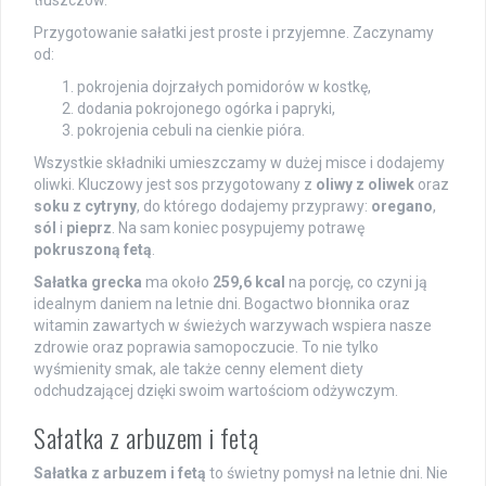
Przygotowanie sałatki jest proste i przyjemne. Zaczynamy
od:
pokrojenia dojrzałych pomidorów w kostkę,
dodania pokrojonego ogórka i papryki,
pokrojenia cebuli na cienkie pióra.
Wszystkie składniki umieszczamy w dużej misce i dodajemy
oliwki. Kluczowy jest sos przygotowany z
oliwy z oliwek
oraz
soku z cytryny
, do którego dodajemy przyprawy:
oregano
,
sól
i
pieprz
. Na sam koniec posypujemy potrawę
pokruszoną fetą
.
Sałatka grecka
ma około
259,6 kcal
na porcję, co czyni ją
idealnym daniem na letnie dni. Bogactwo błonnika oraz
witamin zawartych w świeżych warzywach wspiera nasze
zdrowie oraz poprawia samopoczucie. To nie tylko
wyśmienity smak, ale także cenny element diety
odchudzającej dzięki swoim wartościom odżywczym.
Sałatka z arbuzem i fetą
Sałatka z arbuzem i fetą
to świetny pomysł na letnie dni. Nie