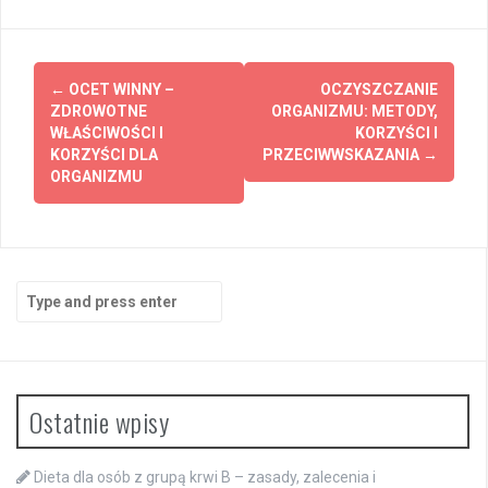
Post
←
OCET WINNY –
OCZYSZCZANIE
navigation
ZDROWOTNE
ORGANIZMU: METODY,
WŁAŚCIWOŚCI I
KORZYŚCI I
KORZYŚCI DLA
PRZECIWWSKAZANIA
→
ORGANIZMU
Search
for:
Ostatnie wpisy
Dieta dla osób z grupą krwi B – zasady, zalecenia i