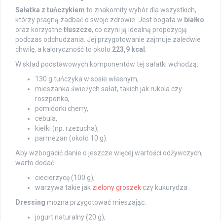
Sałatka z tuńczykiem
to znakomity wybór dla wszystkich,
którzy pragną zadbać o swoje zdrowie. Jest bogata w
białko
oraz korzystne
tłuszcze
, co czyni ją idealną propozycją
podczas odchudzania. Jej przygotowanie zajmuje zaledwie
chwilę, a kaloryczność to około
223,9 kcal
.
W skład podstawowych komponentów tej sałatki wchodzą:
130 g tuńczyka w sosie własnym,
mieszanka świeżych sałat, takich jak rukola czy
roszponka,
pomidorki cherry,
cebula,
kiełki (np. rzeżucha),
parmezan (około 10 g).
Aby wzbogacić danie o jeszcze więcej wartości odżywczych,
warto dodać:
ciecierzycę (100 g),
warzywa takie jak
zielony groszek
czy kukurydza.
Dressing
można przygotować mieszając:
jogurt naturalny (20 g),