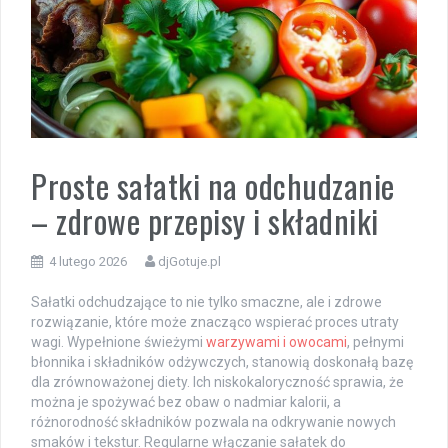
Proste sałatki na odchudzanie
– zdrowe przepisy i składniki
4 lutego 2026
djGotuje.pl
Sałatki odchudzające to nie tylko smaczne, ale i zdrowe
rozwiązanie, które może znacząco wspierać proces utraty
wagi. Wypełnione świeżymi
warzywami i owocami
, pełnymi
błonnika i składników odżywczych, stanowią doskonałą bazę
dla zrównoważonej diety. Ich niskokaloryczność sprawia, że
można je spożywać bez obaw o nadmiar kalorii, a
różnorodność składników pozwala na odkrywanie nowych
smaków i tekstur. Regularne włączanie sałatek do