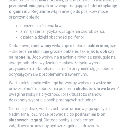
przeciwutleniających
oraz wspomagających
detoksykację
organizmu
. Regularne włączanie go do posiłków może
przyczynić się do:
obniżenia ciśnienia krwi,
zmniejszenia ryzyka wystąpienia chorób serca,
działania dzięki obecności polifenoli.
Dodatkowo,
ocet winny
wykazuje działanie
bakteriobójcze
– skutecznie eliminuje groźne bakterie, takie jak
E. coli
czy
salmonella
. Jego wpływ na trawienie również zasługuje na
uwagę; pobudza wydzielanie soków żołądkowych i
przyspiesza metabolizm, co może przynieść ulgę osobom
borykającym się z problemami trawiennymi.
Warto także podkreślić jego korzystny wpływ na
wątrobę
oraz zdolność do obniżania poziomu
cholesterolu we krwi
. Z
uwagi na niską kaloryczność i brak tłuszczu stanowi
doskonały wybór dla osób pragnących schudnąć.
Niemniej jednak, warto zachować umiar w jego spożyciu.
Nadmierna ilość może prowadzić do
podrażnień błon
śluzowych
i
zgagi
. Dlatego osoby z problemami
żołądkowymi powinny być szczególnie ostrożne w