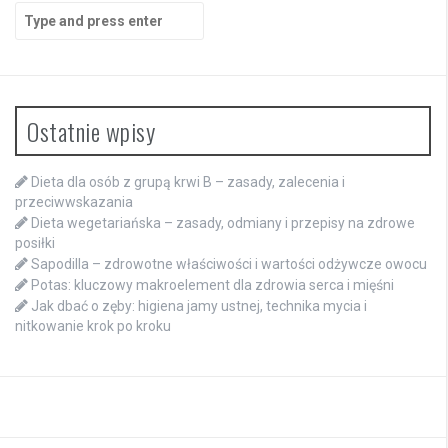
Search
for:
Ostatnie wpisy
Dieta dla osób z grupą krwi B – zasady, zalecenia i
przeciwwskazania
Dieta wegetariańska – zasady, odmiany i przepisy na zdrowe
posiłki
Sapodilla – zdrowotne właściwości i wartości odżywcze owocu
Potas: kluczowy makroelement dla zdrowia serca i mięśni
Jak dbać o zęby: higiena jamy ustnej, technika mycia i
nitkowanie krok po kroku