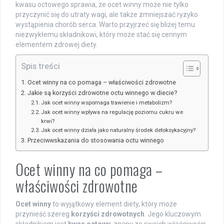
kwasu octowego sprawia, że ocet winny może nie tylko
przyczynić się do utraty wagi, ale także zmniejszać ryzyko
wystąpienia chorób serca. Warto przyjrzeć się bliżej temu
niezwykłemu składnikowi, który może stać się cennym
elementem zdrowej diety.
Spis treści
Ocet winny na co pomaga – właściwości zdrowotne
Jakie są korzyści zdrowotne octu winnego w diecie?
Jak ocet winny wspomaga trawienie i metabolizm?
Jak ocet winny wpływa na regulację poziomu cukru we
krwi?
Jak ocet winny działa jako naturalny środek detoksykacyjny?
Przeciwwskazania do stosowania octu winnego
Ocet winny na co pomaga –
właściwości zdrowotne
Ocet winny
to wyjątkowy element diety, który może
przynieść szereg
korzyści zdrowotnych
. Jego kluczowym
składnikiem jest
kwas octowy
, znany ze swoich właściwości