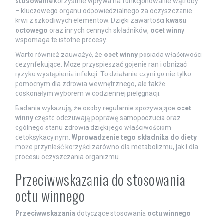
stosowanie
korzystnie wpływa na funkcjonowanie wątroby
– kluczowego organu odpowiedzialnego za oczyszczanie
krwi z szkodliwych elementów. Dzięki zawartości
kwasu
octowego
oraz innych cennych składników,
ocet winny
wspomaga te istotne procesy.
Warto również zauważyć, że
ocet winny
posiada właściwości
dezynfekujące. Może przyspieszać gojenie ran i obniżać
ryzyko wystąpienia infekcji. To działanie czyni go nie tylko
pomocnym dla zdrowia wewnętrznego, ale także
doskonałym wyborem w codziennej pielęgnacji.
Badania wykazują, że osoby regularnie spożywające
ocet
winny
często odczuwają poprawę samopoczucia oraz
ogólnego stanu zdrowia dzięki jego właściwościom
detoksykacyjnym.
Wprowadzenie tego składnika do diety
może przynieść korzyści zarówno dla metabolizmu, jak i dla
procesu oczyszczania organizmu.
Przeciwwskazania do stosowania
octu winnego
Przeciwwskazania
dotyczące stosowania
octu winnego