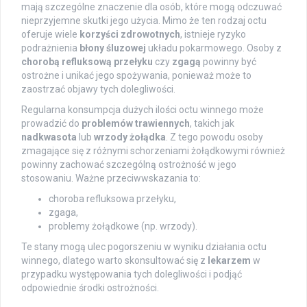
mają szczególne znaczenie dla osób, które mogą odczuwać
nieprzyjemne skutki jego użycia. Mimo że ten rodzaj octu
oferuje wiele
korzyści zdrowotnych
, istnieje ryzyko
podrażnienia
błony śluzowej
układu pokarmowego. Osoby z
chorobą refluksową przełyku
czy
zgagą
powinny być
ostrożne i unikać jego spożywania, ponieważ może to
zaostrzać objawy tych dolegliwości.
Regularna konsumpcja dużych ilości octu winnego może
prowadzić do
problemów trawiennych
, takich jak
nadkwasota
lub
wrzody żołądka
. Z tego powodu osoby
zmagające się z różnymi schorzeniami żołądkowymi również
powinny zachować szczególną ostrożność w jego
stosowaniu. Ważne przeciwwskazania to:
choroba refluksowa przełyku,
zgaga,
problemy żołądkowe (np. wrzody).
Te stany mogą ulec pogorszeniu w wyniku działania octu
winnego, dlatego warto skonsultować się z
lekarzem
w
przypadku występowania tych dolegliwości i podjąć
odpowiednie środki ostrożności.