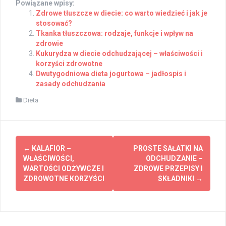
Powiązane wpisy:
Zdrowe tłuszcze w diecie: co warto wiedzieć i jak je
stosować?
Tkanka tłuszczowa: rodzaje, funkcje i wpływ na
zdrowie
Kukurydza w diecie odchudzającej – właściwości i
korzyści zdrowotne
Dwutygodniowa dieta jogurtowa – jadłospis i
zasady odchudzania
Dieta
Post
←
KALAFIOR –
PROSTE SAŁATKI NA
navigation
WŁAŚCIWOŚCI,
ODCHUDZANIE –
WARTOŚCI ODŻYWCZE I
ZDROWE PRZEPISY I
ZDROWOTNE KORZYŚCI
SKŁADNIKI
→