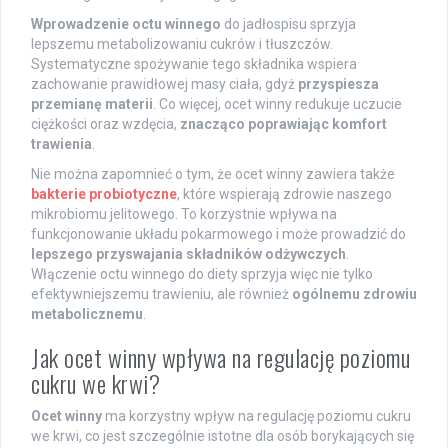
Wprowadzenie octu winnego
do jadłospisu sprzyja
lepszemu metabolizowaniu cukrów i tłuszczów.
Systematyczne spożywanie tego składnika wspiera
zachowanie prawidłowej masy ciała, gdyż
przyspiesza
przemianę materii
. Co więcej, ocet winny redukuje uczucie
ciężkości oraz wzdęcia,
znacząco poprawiając komfort
trawienia
.
Nie można zapomnieć o tym, że ocet winny zawiera także
bakterie probiotyczne
, które wspierają zdrowie naszego
mikrobiomu jelitowego. To korzystnie wpływa na
funkcjonowanie układu pokarmowego i może prowadzić do
lepszego przyswajania składników odżywczych
.
Włączenie octu winnego do diety sprzyja więc nie tylko
efektywniejszemu trawieniu, ale również
ogólnemu zdrowiu
metabolicznemu
.
Jak ocet winny wpływa na regulację poziomu
cukru we krwi?
Ocet winny
ma korzystny wpływ na regulację poziomu cukru
we krwi, co jest szczególnie istotne dla osób borykających się