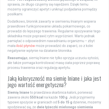
sprawia, że długo czujemy się najedzeni. Dzięki temu
możemy ograniczyć apetyt i uniknąć podjadania pomiędzy
posiłkami.
Dodatkowo, błonnik zawarty w siemieniu lnianym wspiera
prawidłowe funkcjonowanie układu pokarmowego, co
prowadzi do lepszego trawienia. Regularne spożywanie tego
składnika może poprawić rytm wypróżnień. Warto jednak
pamiętać o odpowiednim nawadnianiu organizmu – zbyt
mała
ilość płynów
może prowadzić do zaparć, co z kolei
negatywnie wpłynie na działanie błonnika.
Reasumując
, siemię lniane nie tylko sprzyja uczuciu sytości,
ale także pomaga kontrolować masę ciała poprzez poprawę
procesu trawienia oraz regulację apetytu.
Jaką kaloryczność ma siemię lniane i jaka jest
jego wartość energetyczna?
Siemię lniane
to prawdziwa skarbnica kalorii, ponieważ
zawiera około
550 kcal
na każde
100 g
. Jeśli przyjmiemy
typowe spożycie w granicach od
5 do 15 g
dziennie, możemy
spodziewać się, że
dwie łyżeczki mielonego siemienia