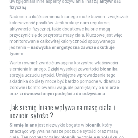
uwzględniała inne aspekty odżywiania i naszą
aktywność
fizyczną
.
Nadmierna ilość siemienia lnianego może bowiem zwiększać
kaloryczność posiłków. Jeśli brakuje nam regularnej
aktywności fizycznej, takie dodatkowe kalorie mogą
przyczynić się do przyrostu masy ciała. Kluczowe jest więc
monitorowanie całkowitej kaloryczności spożywanego
jedzenia –
nadwyżka energetyczna zawsze skutkuje
tyciem
.
Warto również zwrócić uwagę na korzystne właściwości
siemienia lnianego. Dzięki wysokiej zawartości
błonnika
sprzyja uczuciu sytości. Umiejętne wprowadzenie tego
składnika do diety może być bardzo pomocne w dbaniu o
zdrowie i kontrolowaniu wagi, ale pamiętajmy o
umiarze
oraz
zrównoważonym podejściu do odżywiania
.
Jak siemię lniane wpływa na masę ciała i
uczucie sytości?
Siemię lniane
jest niezwykle bogate w
błonnik
, który
znacząco wpływa na nasze poczucie sytości oraz masę
ciała.
Ten rozpuszczalny błonnik pęcznieje w żołądku
, co