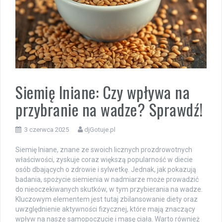
Siemię lniane: Czy wpływa na
przybranie na wadze? Sprawdź!
3 czerwca 2025
djGotuje.pl
Siemię lniane, znane ze swoich licznych prozdrowotnych
właściwości, zyskuje coraz większą popularność w diecie
osób dbających o zdrowie i sylwetkę. Jednak, jak pokazują
badania, spożycie siemienia w nadmiarze może prowadzić
do nieoczekiwanych skutków, w tym przybierania na wadze.
Kluczowym elementem jest tutaj zbilansowanie diety oraz
uwzględnienie aktywności fizycznej, które mają znaczący
wpływ na nasze samopoczucie i masę ciała. Warto również