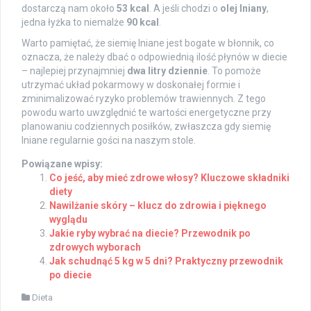
dostarczą nam około
53 kcal
. A jeśli chodzi o
olej lniany
,
jedna łyżka to niemalże
90 kcal
.
Warto pamiętać, że siemię lniane jest bogate w błonnik, co
oznacza, że należy dbać o odpowiednią ilość płynów w diecie
– najlepiej przynajmniej
dwa litry dziennie
. To pomoże
utrzymać układ pokarmowy w doskonałej formie i
zminimalizować ryzyko problemów trawiennych. Z tego
powodu warto uwzględnić te wartości energetyczne przy
planowaniu codziennych posiłków, zwłaszcza gdy siemię
lniane regularnie gości na naszym stole.
Powiązane wpisy:
Co jeść, aby mieć zdrowe włosy? Kluczowe składniki
diety
Nawilżanie skóry – klucz do zdrowia i pięknego
wyglądu
Jakie ryby wybrać na diecie? Przewodnik po
zdrowych wyborach
Jak schudnąć 5 kg w 5 dni? Praktyczny przewodnik
po diecie
Dieta