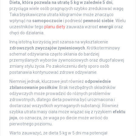
Dieta, która pozwala na utratę 5 kg w zaledwie 5 dni
,
przyciąga wiele osób pragnących szybko zredukować wagę.
Taka błyskawiczna utrata kilogramów może znacząco
wpłynąć na
samopoczucie
i podnieść
pewność siebie
. Wielu
uczestników tego
planu diety
zauważa wzrost
energii
oraz
chęci do działania.
Inną istotną korzyścią jest szansa na wykształcenie
zdrowszych zwyczajów żywieniowych
. Krótkoterminowy
schemat odżywiania często skłania do bardziej
przemyślanych wyborów żywnościowych oraz długofalowej
zmiany stylu życia. Po zakończeniu diety sporo osób
postanawia kontynuować zdrowe odżywianie.
Niemniej jednak, kluczowe jest również
odpowiednie
zbilansowanie posiłków
. Brak niezbędnych składników
odżywczych może prowadzić do różnych problemów
zdrowotnych, dlatego dieta powinna być urozmaicona i
dostarczać wszystkich wymaganych substancji. Również
szybka utrata masy ciała może wiązać się z ryzykiem
efektu
jojo
, co oznacza, że waga po diecie może wrócić do
pierwotnego poziomu.
Warto zauważyć, że dieta 5 kg w 5 dni ma potencjał