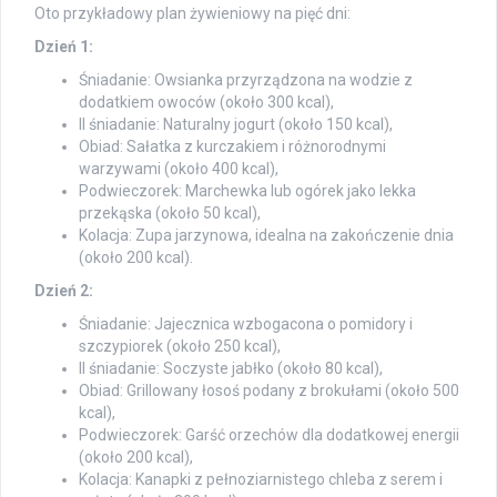
Oto przykładowy plan żywieniowy na pięć dni:
Dzień 1:
Śniadanie: Owsianka przyrządzona na wodzie z
dodatkiem owoców (około 300 kcal),
II śniadanie: Naturalny jogurt (około 150 kcal),
Obiad: Sałatka z kurczakiem i różnorodnymi
warzywami (około 400 kcal),
Podwieczorek: Marchewka lub ogórek jako lekka
przekąska (około 50 kcal),
Kolacja: Zupa jarzynowa, idealna na zakończenie dnia
(około 200 kcal).
Dzień 2:
Śniadanie: Jajecznica wzbogacona o pomidory i
szczypiorek (około 250 kcal),
II śniadanie: Soczyste jabłko (około 80 kcal),
Obiad: Grillowany łosoś podany z brokułami (około 500
kcal),
Podwieczorek: Garść orzechów dla dodatkowej energii
(około 200 kcal),
Kolacja: Kanapki z pełnoziarnistego chleba z serem i