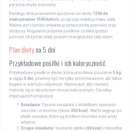
parzona chuda wołowina.
Każdego dnia powinieneś spożywać od około
1200 do
maksymalnie 1500 kalorii
, co sprzyja redukcji masy ciała.
Ważne jest również unikanie przetworzonej żywności oraz
słodyczy. Regularne jedzenie posiłków co kilka godzin
pomoże utrzymać stały poziom energii przez cały dzień.
Plan diety
na 5 dni
Przykładowe posiłki i ich kaloryczność
Przykładowe posiłki w diecie, która umożliwia zrzucenie
5 kg
w ciągu
5 dni
, powinny być nie tylko zrównoważone, ale także
bogate w wartości odżywcze. Ważne jest, aby również
mieściły się w określonym limicie kalorycznym. Oto kilka
inspirujących propozycji:
Śniadanie
: Pyszna owsianka z dodatkiem świeżych
owoców i orzechów (około
350 kcal
). Warto sięgnąć po
płatki owsiane, które są źródłem błonnika oraz wielu
witamin.
Drugie śniadanie
: Soczyste jabłko (
69 kcal
) i niewielka