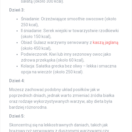
sałatą (około 300 kcal).
Dzień 3:
Śniadanie: Orzeźwiające smoothie owocowe (około
250 kcal),
II śniadanie: Serek wiejski w towarzystwie rzodkiewki
(około 150 kcal),
Obiad: Gulasz warzywny serwowany z
kaszą jaglaną
(około 450 kcal),
Podwieczorek: Kiwi lub inny sezonowy owoc jako
zdrowa przekąska (około 60 kcal),
Kolacja: Sałatka grecka bez oliwy – lekka i smaczna
opcja na wieczór (około 250 kcal).
Dzień 4:
Możesz zachować podobny układ posiłków jak w
poprzednich dniach, jednak warto zmieniać źródła białka
oraz rodzaje wykorzystywanych warzyw, aby dieta była
bardziej różnorodna.
Dzień 5:
Skoncentruj się na lekkostrawnych daniach, takich jak
brązowy ryż serwowany z duszonymi warzywami czy