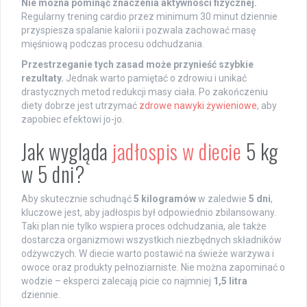
Nie można pominąć znaczenia aktywności fizycznej.
Regularny trening cardio przez minimum 30 minut dziennie
przyspiesza spalanie kalorii i pozwala zachować masę
mięśniową podczas procesu odchudzania.
Przestrzeganie tych zasad może przynieść szybkie
rezultaty.
Jednak warto pamiętać o zdrowiu i unikać
drastycznych metod redukcji masy ciała. Po zakończeniu
diety dobrze jest utrzymać
zdrowe nawyki żywieniowe
, aby
zapobiec efektowi jo-jo.
Jak wygląda
jadłospis w diecie
5 kg
w 5 dni?
Aby skutecznie schudnąć
5 kilogramów
w zaledwie
5 dni
,
kluczowe jest, aby jadłospis był odpowiednio zbilansowany.
Taki plan nie tylko wspiera proces odchudzania, ale także
dostarcza organizmowi wszystkich niezbędnych składników
odżywczych. W diecie warto postawić na świeże warzywa i
owoce oraz produkty pełnoziarniste. Nie można zapominać o
wodzie – eksperci zalecają picie co najmniej
1,5 litra
dziennie.