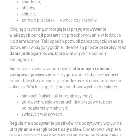
śniadania,
obiady,
kolacje,
zdrowe przekąski – owoce czy orzechy.
Kolejną przydatną strategią jest
przygotowywanie
większych porcji potraw
i ich przechowywanie w lodówce
lub zamrażarce. Taki sposób pozwoli zaoszczędzić czas na
gotowaniu w ciągu tygodnia. Idealne są
proste przepisy
oraz
dania jednogarnkowe
, które ułatwią życie osobom
zabieganym.
Nie można również zapomnieć o
starannym robieniu
zakupów spożywczych
. Przygotowanie listy niezbędnych
produktów i trzymanie się jej podczas zakupów to klucz do
sukcesu. Warto skupić się na podstawowych składnikach:
białkach (takich jak kurczak czy ryby),
zdrowych węglowodanach (jak brązowy ryż czy
pełnoziarnisty makaron),
świeżych warzywach.
Regularne spożywanie posiłków
ma pozytywny wpływ na
utrzymanie energii przez cały dzień
. Dodatkowo wspiera
proces odchudzania poprzez
stabilizację poziomu cukru