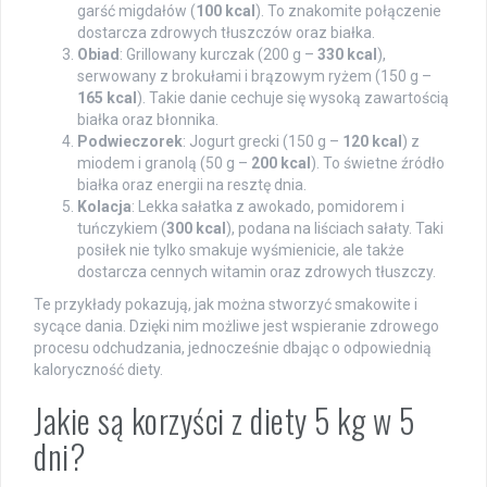
garść migdałów (
100 kcal
). To znakomite połączenie
dostarcza zdrowych tłuszczów oraz białka.
Obiad
: Grillowany kurczak (200 g –
330 kcal
),
serwowany z brokułami i brązowym ryżem (150 g –
165 kcal
). Takie danie cechuje się wysoką zawartością
białka oraz błonnika.
Podwieczorek
: Jogurt grecki (150 g –
120 kcal
) z
miodem i granolą (50 g –
200 kcal
). To świetne źródło
białka oraz energii na resztę dnia.
Kolacja
: Lekka sałatka z awokado, pomidorem i
tuńczykiem (
300 kcal
), podana na liściach sałaty. Taki
posiłek nie tylko smakuje wyśmienicie, ale także
dostarcza cennych witamin oraz zdrowych tłuszczy.
Te przykłady pokazują, jak można stworzyć smakowite i
sycące dania. Dzięki nim możliwe jest wspieranie zdrowego
procesu odchudzania, jednocześnie dbając o odpowiednią
kaloryczność diety.
Jakie są korzyści z diety 5 kg w 5
dni?