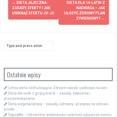
Post
←
DIETA JAJECZNA:
DIETA DLA 14-LATKI Z
navigation
ZASADY, EFEKTY I JAK
NADWAGĄ – JAK
UNIKNĄĆ EFEKTU JO-JO
UŁOŻYĆ ZDROWY PLAN
ŻYWIENIOWY?
→
Search
for:
Ostatnie wpisy
Letnia dieta odchudzająca: Zdrowe nawyki i jadłospis na lato
Dieta dla osób z grupą krwi B – zasady, zalecenia i
przeciwwskazania
Dieta wegetariańska – zasady, odmiany i przepisy na zdrowe
posiłki
Sapodilla – zdrowotne właściwości i wartości odżywcze owocu