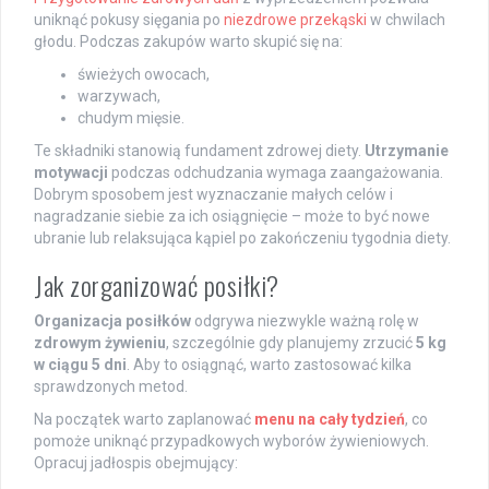
uniknąć pokusy sięgania po
niezdrowe przekąski
w chwilach
głodu. Podczas zakupów warto skupić się na:
świeżych owocach,
warzywach,
chudym mięsie.
Te składniki stanowią fundament zdrowej diety.
Utrzymanie
motywacji
podczas odchudzania wymaga zaangażowania.
Dobrym sposobem jest wyznaczanie małych celów i
nagradzanie siebie za ich osiągnięcie – może to być nowe
ubranie lub relaksująca kąpiel po zakończeniu tygodnia diety.
Jak zorganizować posiłki?
Organizacja posiłków
odgrywa niezwykle ważną rolę w
zdrowym żywieniu
, szczególnie gdy planujemy zrzucić
5 kg
w ciągu 5 dni
. Aby to osiągnąć, warto zastosować kilka
sprawdzonych metod.
Na początek warto zaplanować
menu na cały tydzień
, co
pomoże uniknąć przypadkowych wyborów żywieniowych.
Opracuj jadłospis obejmujący: