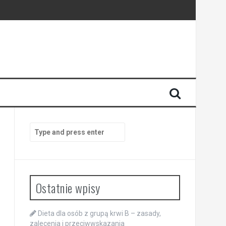
Search
for:
Ostatnie wpisy
Dieta dla osób z grupą krwi B – zasady,
zalecenia i przeciwwskazania