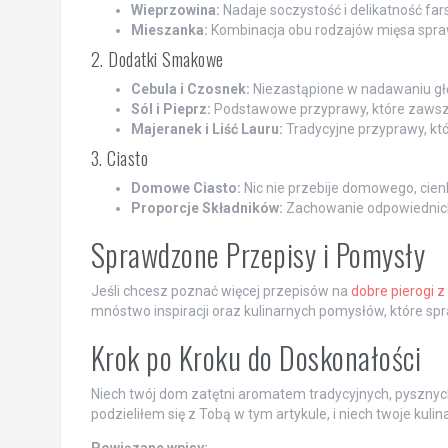
Wieprzowina:
Nadaje soczystość i delikatność far
Mieszanka:
Kombinacja obu rodzajów mięsa spraw
2. Dodatki Smakowe
Cebula i Czosnek:
Niezastąpione w nadawaniu głę
Sól i Pieprz:
Podstawowe przyprawy, które zawsze
Majeranek i Liść Lauru:
Tradycyjne przyprawy, kt
3. Ciasto
Domowe Ciasto:
Nic nie przebije domowego, cienk
Proporcje Składników:
Zachowanie odpowiednich p
Sprawdzone Przepisy i Pomysły
Jeśli chcesz poznać więcej przepisów na
dobre pierogi 
mnóstwo inspiracji oraz kulinarnych pomysłów, które sp
Krok po Kroku do Doskonałości
Niech twój dom zatętni aromatem tradycyjnych, pysznych p
podzieliłem się z Tobą w tym artykule, i niech twoje kul