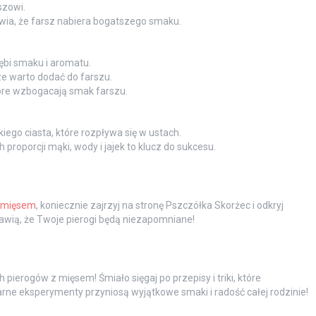
szowi.
ia, że farsz nabiera bogatszego smaku.
bi smaku i aromatu.
 warto dodać do farszu.
óre wzbogacają smak farszu.
iego ciasta, które rozpływa się w ustach.
roporcji mąki, wody i jajek to klucz do sukcesu.
z mięsem
, koniecznie zajrzyj na stronę Pszczółka Skorżec i odkryj
rawią, że Twoje pierogi będą niezapomniane!
ierogów z mięsem! Śmiało sięgaj po przepisy i triki, które
inarne eksperymenty przyniosą wyjątkowe smaki i radość całej rodzinie!