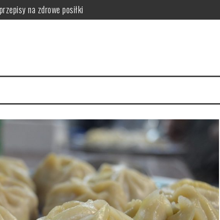
przepisy na zdrowe posiłki
tości odżywcze owocu
 serca i mięśni
hnika mycia i nitkowanie krok po kroku
a zdrowie skóry
zalecenia i przeciwwskazania